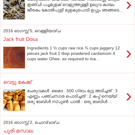
›
ഇഞ്ചി പച്ചമുളക് വെളുത്തുള്ളി ഉലുവ കായം
ജീരകം കോല്‍പുളി മുളകുപൊടി ഉപ്പും ഞങ്ങടെ...
2016 ഓഗസ്റ്റ് 5, വെള്ളിയാഴ്‌ച
Jack fruit Dosa
›
Ingredients 1 ½ cups raw rice ¾ cups jaggery 12
pieces jack fruit 1 tbsp powdered cardamom 4
cups water Ghee, as required to ma...
വെട്ടു കേക്ക്
›
ചേരുവകള്‍ മൈദ : 500 ഗ്രാം മുട്ട അടിച്ചത് : 3
എണ്ണം പഞ്ചസാര പൊടിച്ചത് : 2 കപ്പ് നെയ്യ് :
ഒരു ടേബിള്‍ സ്പൂണ്‍ പാല്‍ : ഒരു ടേബിള്‍ ...
2016 ഓഗസ്റ്റ് 2, ചൊവ്വാഴ്ച
പൂരി മസാല