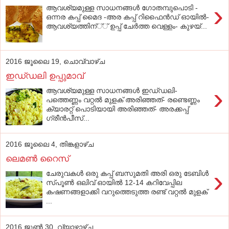
›
ആവശ്യമുള്ള സാധനങ്ങള്‍ ഗോതമ്പുപൊടി -
ഒന്നര കപ്പ്‌ മൈദ -അര കപ്പ്‌ റിഫൈന്‍ഡ്‌ ഓയില്‍-
ആവശ്യത്തിന്‌്് ഉപ്പ്‌ ചേര്‍ത്ത വെള്ളം- കുഴയ്...
2016 ജൂലൈ 19, ചൊവ്വാഴ്ച
ഇഡ്‌ഡലി ഉപ്പുമാവ്‌
›
ആവശ്യമുള്ള സാധനങ്ങള്‍ ഇഡ്‌ഡലി-
പത്തെണ്ണം വറ്റല്‍ മുളക്‌ അരിഞ്ഞത്‌- രണ്ടെണ്ണം
ക്യാരറ്റ്‌ പൊടിയായി അരിഞ്ഞത്‌- അരക്കപ്പ്‌
ഗ്രീന്‍പീസ്...
2016 ജൂലൈ 4, തിങ്കളാഴ്‌ച
ലെമണ്‍ റൈസ്
›
ചേരുവകള്‍ ഒരു കപ്പ് ബസുമതി അരി ഒരു ടേബിള്‍
സ്പൂണ്‍ ഒലിവ് ഓയില്‍ 12-14 കറിവേപ്പില
കഷണങ്ങളാക്കി വറുത്തെടുത്ത രണ്ട് വറ്റല്‍ മുളക്
...
2016 ജൂൺ 30, വ്യാഴാഴ്‌ച