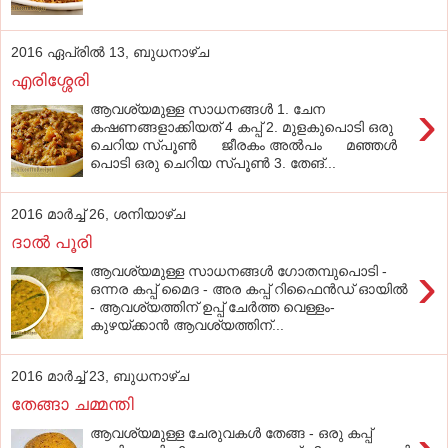
2016 ഏപ്രിൽ 13, ബുധനാഴ്‌ച
എരിശ്ശേരി
›
ആവശ്യമുള്ള സാധനങ്ങൾ 1. ചേന
കഷണങ്ങളാക്കിയത് 4 കപ്പ് 2. മുളകുപൊടി ഒരു
ചെറിയ സ്പൂൺ ജീരകം അൽപം മഞ്ഞൾ
പൊടി ഒരു ചെറിയ സ്പൂൺ 3. തേങ്...
2016 മാർച്ച് 26, ശനിയാഴ്‌ച
ദാൽ പൂരി
›
ആവശ്യമുള്ള സാധനങ്ങൾ ഗോതമ്പുപൊടി -
ഒന്നര കപ്പ് മൈദ - അര കപ്പ് റിഫൈൻഡ് ഓയിൽ
- ആവശ്യത്തിന് ഉപ്പ് ചേർത്ത വെള്ളം-
കുഴയ്ക്കാൻ ആവശ്യത്തിന്...
2016 മാർച്ച് 23, ബുധനാഴ്‌ച
തേങ്ങാ ചമ്മന്തി
ആവശ്യമുള്ള ചേരുവകൾ തേങ്ങ - ഒരു കപ്പ്