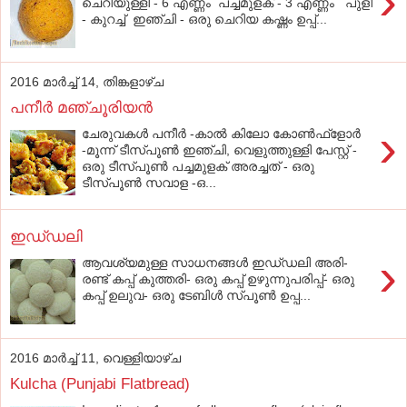
›
ചെറിയുള്ളി - 6 എണ്ണം പച്ചമുളക് - 3 എണ്ണം പുളി
- കുറച്ച് ഇഞ്ചി - ഒരു ചെറിയ കഷ്ണം ഉപ്പ്...
2016 മാർച്ച് 14, തിങ്കളാഴ്‌ച
പനീർ മഞ്ചൂരിയൻ
›
ചേരുവകൾ പനീർ -കാൽ കിലോ കോൺഫ്ളോർ
-മൂന്ന് ടീസ്പൂൺ ഇഞ്ചി, വെളുത്തുള്ളി പേസ്റ്റ് -
ഒരു ടീസ്പൂൺ പച്ചമുളക് അരച്ചത് - ഒരു
ടീസ്പൂൺ സവാള -ഒ...
ഇഡ്‌ഡലി
›
ആവശ്യമുള്ള സാധനങ്ങള്‍ ഇഡ്‌ഡലി അരി-
രണ്ട്‌ കപ്പ്‌ കുത്തരി- ഒരു കപ്പ്‌ ഉഴുന്നുപരിപ്പ്‌- ഒരു
കപ്പ്‌ ഉലുവ- ഒരു ടേബിള്‍ സ്‌പൂണ്‍ ഉപ്പ...
2016 മാർച്ച് 11, വെള്ളിയാഴ്‌ച
Kulcha (Punjabi Flatbread)