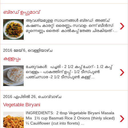
ബ്രഡ്‌ ഉപ്പുമാവ്‌
›
ആവശ്യമുളള സാധനങ്ങള്‍ ബ്രഡ്‌- അഞ്ച്‌
കഷണം കാരറ്റ്‌- ഒരെണ്ണം സവാള- ഒന്ന്‌ ബീന്‍സ്‌-
മൂന്നെണ്ണം തൈര്‌- കാല്‍കപ്പ്‌ തേങ്ങ ചിരകിയത്‌ -...
2016 മേയ് 6, വെള്ളിയാഴ്‌ച
കള്ളപ്പം
›
ചേരുവകൾ: പച്ചരി - 2 1/2 കപ്പ് ചോറ് - 1 /2 കപ്പ്
വെള്ളം - പാകത്തിന് ഉപ്പ് - 1/2 ടീസ്പൂണ്‍
പഞ്ചസാര -2 1/2 ടീസ്പൂണ്‍ കള്ള് ...
2016 ഏപ്രിൽ 26, ചൊവ്വാഴ്ച
Vegetable Biryani
›
INGREDIENTS: 2 tbsp Vegetable Biryani Masala
Mix 1½ cup Basmati Rice 2 Onions (thinly sliced)
¼ Cauliflower (cut into florets) ...