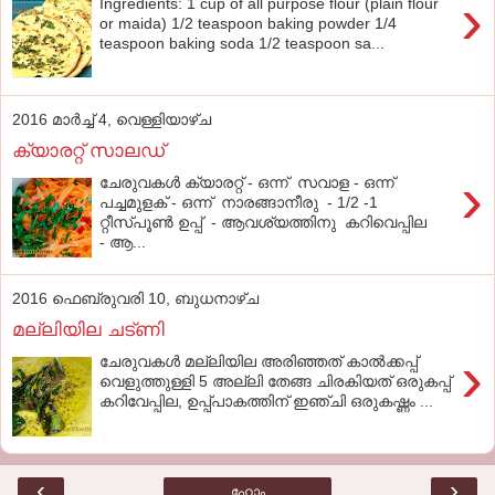
›
Ingredients: 1 cup of all purpose flour (plain flour
or maida) 1/2 teaspoon baking powder 1/4
teaspoon baking soda 1/2 teaspoon sa...
2016 മാർച്ച് 4, വെള്ളിയാഴ്‌ച
ക്യാരറ്റ് സാലഡ്
›
ചേരുവകൾ ക്യാരറ്റ് - ഒന്ന് സവാള - ഒന്ന്
പച്ചമുളക് - ഒന്ന് നാരങ്ങാനീരു - 1/2 -1
റ്റീസ്പൂൺ ഉപ്പ് - ആവശ്യത്തിനു കറിവെപ്പില
- ആ...
2016 ഫെബ്രുവരി 10, ബുധനാഴ്‌ച
മല്ലിയില ചട്ണി
›
ചേരുവകള്‍ മല്ലിയില അരിഞ്ഞത് കാല്‍ക്കപ്പ്
വെളുത്തുള്ളി 5 അല്ലി തേങ്ങ ചിരകിയത് ഒരുകപ്പ്
കറിവേപ്പില, ഉപ്പ്പാകത്തിന് ഇഞ്ചി ഒരുകഷ്ണം ...
‹
›
ഹോം