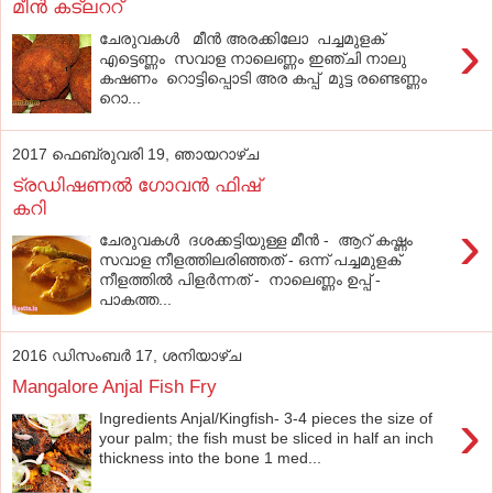
മീന്‍ കട്‌ലററ്‌
›
ചേരുവകൾ മീന്‍ അരക്കിലോ പച്ചമുളക്
എട്ടെണ്ണം സവാള നാലെണ്ണം ഇഞ്ചി നാലു
കഷണം റൊട്ടിപ്പൊടി അര കപ്പ് മുട്ട രണ്ടെണ്ണം
റൊ...
2017 ഫെബ്രുവരി 19, ഞായറാഴ്‌ച
ട്രഡിഷണല്‍ ഗോവന്‍ ഫിഷ്
കറി
›
ചേരുവകൾ ദശക്കട്ടിയുള്ള മീന്‍ - ആറ് കഷ്ണം
സവാള നീളത്തിലരിഞ്ഞത് - ഒന്ന് പച്ചമുളക്
നീളത്തില്‍ പിളര്‍ന്നത് - നാലെണ്ണം ഉപ്പ് -
പാകത്ത...
2016 ഡിസംബർ 17, ശനിയാഴ്‌ച
Mangalore Anjal Fish Fry
›
Ingredients Anjal/Kingfish- 3-4 pieces the size of
your palm; the fish must be sliced in half an inch
thickness into the bone 1 med...