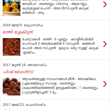
›
ബേലീഫ് - രണ്ടെണ്ണം ഗ്രാമ്പൂ - ആറെണ്ണം
കുരുമുളക് പൊടി - അര ടീസ്പൂണ്‍ കടുക്,
മഞ്ഞള്‍ - ഒരു ...
2018 മേയ് 9, ബുധനാഴ്‌ച
മത്തി മുളകിട്ടത്
›
ചേരുവകൾ മത്തി - 6 എണ്ണം കാശ്മീരിചില്ലി
പൌഡർ 3 അല്ലെങ്കിൽ 4 സ്പൂണ്‍ മഞ്ഞൾ
പൊടി -അര സ്പൂണ്‍ ഉലുവ- ഒരു നുള്ള് കടുക്
ഇഞ്ച...
2017 ജൂൺ 18, ഞായറാഴ്‌ച
ഫിഷ് ബോൾസ്
›
ആവശ്യമുള്ള സാധനങ്ങൾ മീൻ - അരക്കിലോ
(ഏതെങ്കിലും) സവാള - രണ്ടെണ്ണം
(കൊത്തിയരിഞ്ഞത്) ഉരുളക്കിഴങ്ങ ്- രണ്ടെണ്ണം
(പുഴുങ്ങിഉടച്ചത്്) മു...
2017 മേയ് 23, ചൊവ്വാഴ്ച