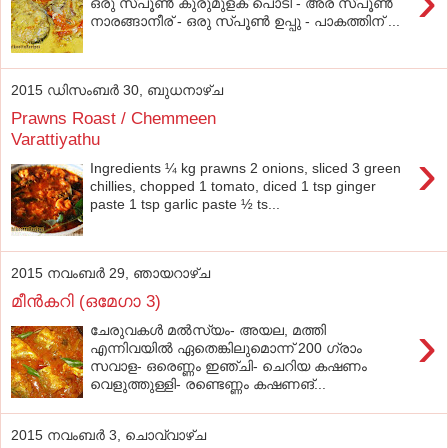
›
ഒരു സ്പൂണ്‍ കുരുമുളക് പൊടി - അര സ്പൂണ്‍
നാരങ്ങാനീര് - ഒരു സ്പൂണ്‍ ഉപ്പു - പാകത്തിന് ...
2015 ഡിസംബർ 30, ബുധനാഴ്‌ച
Prawns Roast / Chemmeen
Varattiyathu
›
Ingredients ¼ kg prawns 2 onions, sliced 3 green
chillies, chopped 1 tomato, diced 1 tsp ginger
paste 1 tsp garlic paste ½ ts...
2015 നവംബർ 29, ഞായറാഴ്‌ച
മീന്‍കറി (ഒമേഗാ 3)
›
ചേരുവകള്‍ മല്‍സ്യം- അയല, മത്തി
എന്നിവയില്‍ ഏതെങ്കിലുമൊന്ന് 200 ഗ്രാം
സവാള- ഒരെണ്ണം ഇഞ്ചി- ചെറിയ കഷണം
വെളുത്തുള്ളി- രണ്ടെണ്ണം കഷണങ്...
2015 നവംബർ 3, ചൊവ്വാഴ്ച