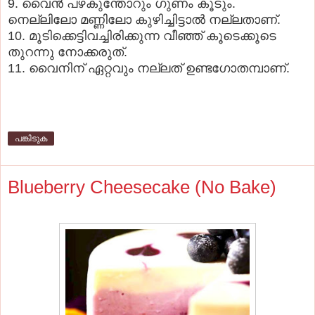
9. വൈന്‍ പഴകുന്തോറും ഗുണം കൂടും.
നെല്ലിലോ മണ്ണിലോ കുഴിച്ചിട്ടാൽ നല്ലതാണ്.
10. മൂടിക്കെട്ടിവച്ചിരിക്കുന്ന വീഞ്ഞ് കൂടെക്കൂടെ
തുറന്നു നോക്കരുത്.
11. വൈനിന് ഏറ്റവും നല്ലത് ഉണ്ടഗോതമ്പാണ്.
പങ്കിടുക
Blueberry Cheesecake (No Bake)