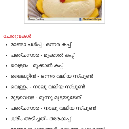
ചേരുവകൾ
മാങ്ങാ പൾപ്പ് - ഒന്നര കപ്പ്
പഞ്ചസാര - മുക്കാൽ കപ്പ്
വെള്ളം - മുക്കാൽ കപ്പ്
ജൈലറ്റിൻ - ഒന്നര വലിയ സ്പൂൺ
വെള്ളം - നാലു വലിയ സ്പൂൺ
മുട്ടവെള്ള - മൂന്നു മുട്ടയുടേത്
പഞ്ചസാര - നാലു വലിയ സ്പൂൺ
ക്രീം അടിച്ചത് - അരക്കപ്പ്