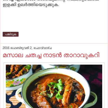
ഇളക്കി ഉലര്‍ത്തിയെടുക്കുക.
പങ്കിടുക
2016 ഫെബ്രുവരി 2, ചൊവ്വാഴ്ച
മസാല ചതച്ച നാടന്‍ താറാവുകറി