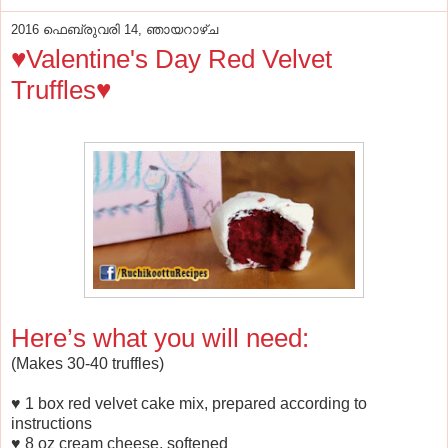
2016 ഫെബ്രുവരി 14, ഞായറാഴ്‌ച
♥Valentine's Day Red Velvet
Truffles♥
Here’s what you will need:
(Makes 30-40 truffles)
♥ 1 box red velvet cake mix, prepared according to
instructions
♥ 8 oz cream cheese, softened