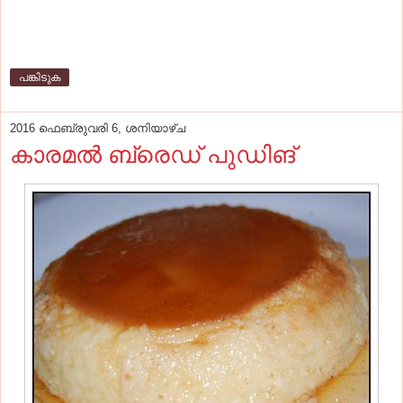
പങ്കിടുക
2016 ഫെബ്രുവരി 6, ശനിയാഴ്‌ച
കാരമല്‍ ബ്രെഡ് പുഡിങ്