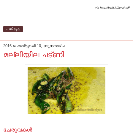
via http://bzfd.it/1oxxhmF
പങ്കിടുക
2016 ഫെബ്രുവരി 10, ബുധനാഴ്‌ച
മല്ലിയില ചട്ണി
ചേരുവകള്‍