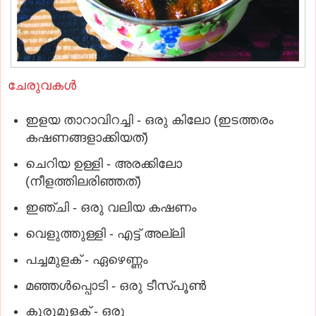
ചേരുവകള്‍
ഇളയ താറാവിറച്ചി - ഒരു കിലോ (ഇടത്തരം
കഷണങ്ങളാക്കിയത്‌)
ചെറിയ ഉള്ളി - അരക്കിലോ
(നീളത്തിലരിഞ്ഞത്‌)
ഇഞ്ചി - ഒരു വലിയ കഷണം
വെളുത്തുള്ളി - എട്ട്‌ അല്ലി
പച്ചമുളക്‌ - ഏഴെണ്ണം
മഞ്ഞള്‍പ്പൊടി - ഒരു ടീസ്‌പൂണ്‍
കുരുമുളക്‌ - ഒരു