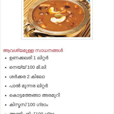
ആവശ്യമുള്ള സാധനങ്ങൾ
ഉണക്കലരി 1 ലിറ്റ
ർ
നെയ്യ് 100 മി.ലി
ശർക്കര 2 കിലോ
പാല്‍ മൂന്നര ലിറ്റ
ർ
കൊട്ടത്തേങ്ങാ അരമുറി
കിസ്മസ് 100 ഗ്രാം
അണ്ടിപ്പരിപ്പ് 100 ഗ്രാം