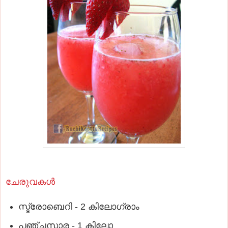
ചേരുവകൾ
സ്ട്രോബെറി - 2 കിലോഗ്രാം
പഞ്ചസാര - 1 കിലോ