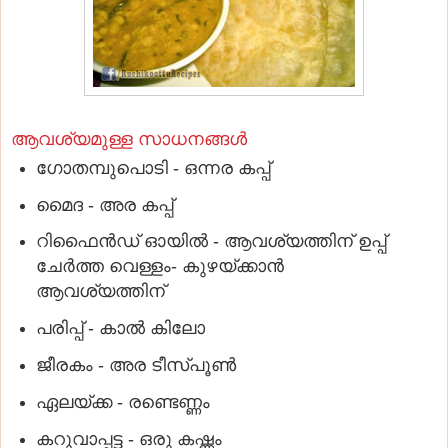
ആവശ്യമുള്ള സാധനങ്ങൾ
ഗോതമ്പുപൊടി - ഒന്നര കപ്പ്
മൈദ - അര കപ്പ്
റിഫൈൻഡ് ഓയിൽ - ആവശ്യത്തിന് ഉപ്പ്
ചേർത്ത വെള്ളം- കുഴയ്ക്കാൻ
ആവശ്യത്തിന്
പരിപ്പ് - കാൽ കിലോ
ജീരകം - അര ടീസ്പൂൺ
ഏലയ്ക്ക - രണ്ടെണ്ണം
കറുവാപ്പട്ട - ഒരു കഷ്ണം