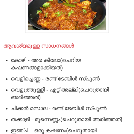
ആവശ്യമുള്ള സാധനങ്ങൾ
കോഴി - അര കിലോ(ചെറിയ
കഷണങ്ങളാക്കിയത്)
വെളിച്ചെണ്ണ - രണ്ട് ടേബിൾ സ്പൂൺ
വെളുത്തുള്ളി - എട്ട് അല്ലി(ചെറുതായി
അരിഞ്ഞത്)
ചിക്കൻ മസാല - രണ്ട് ടേബിൾ സ്പൂൺ
തക്കാളി - മൂന്നെണ്ണം(ചെറുതായി അരിഞ്ഞത്)
ഇഞ്ചി - ഒരു കഷണം(ചെറുതായി