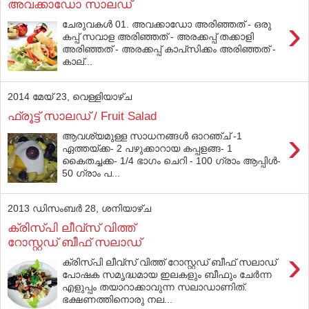
അവക്കാഡോ സാലഡ്
›
ചേരുവകള്‍ 01. അവക്കാഡോ അരിഞ്ഞത് - ഒരു
കപ്പ് സവാള അരിഞ്ഞത് - അരക്കപ്പ് തക്കാളി
അരിഞ്ഞത് - അരക്കപ്പ് കാപ്‌സിക്കം അരിഞ്ഞത് -
കാല്...
2014 മേയ് 23, വെള്ളിയാഴ്‌ച
ഫ്രൂട്ട്‌ സാലഡ്‌ / Fruit Salad
›
ആവശ്യമുള്ള സാധനങ്ങള്‍ ഓറഞ്ച്‌ -1
ഏത്തയ്‌ക്ക- 2 പഴുക്കാറായ കപ്പളങ്ങ- 1
കൈതച്ചക്ക- 1/4 ഭാഗം ചെറി - 100 ഗ്രാം ആപ്പിള്‍-
50 ഗ്രാം പ...
2013 ഡിസംബർ 28, ശനിയാഴ്‌ച
ക്രിസ്പി ലീവ്സ് വിത്ത്
റോസ്റ്റഡ് ബീഫ് സലാഡ്
›
ക്രിസ്പി ലീവ്സ് വിത്ത് റോസ്റ്റഡ് ബീഫ് സലാഡ്
പോഷക സമൃദ്ധമായ ഇലകളും ബീഫും ചേര്‍ന്ന
എളുപ്പം തയാറാക്കാവുന്ന സലാഡാണിത്.
ഭക്ഷണത്തിനൊരു നല...