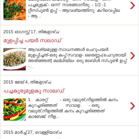
›
പച്ചമുളക് - ഒന്ന് നാരങ്ങാനീരു - 1/2 -1
റ്റീസ്പൂൺ ഉപ്പ് - ആവശ്യത്തിനു കറിവെപ്പില
- ആ...
2015 ഓഗസ്റ്റ് 17, തിങ്കളാഴ്‌ച
മുളപ്പിച്ച പയര്‍ സലാഡ്‌
›
ആവശ്യമുള്ള സാധനങ്ങള്‍ ചെറുപയര്‍
മുളപ്പിച്ചത്‌-ഒരു കപ്പ്‌ സവാള- ഒരെണ്ണം(ചെറുതായി
അരിഞ്ഞത്‌) മല്ലിയില- ഒടു ടേബിള്‍ സ്‌പൂണ്‍ ഉപ്പ്‌
-...
2015 മേയ് 4, തിങ്കളാഴ്‌ച
പച്ചകുരുമുളകു സാലഡ്
›
1 കാരറ്റ് - ഒരു വലുത്,നീളത്തിൽ കനം
കുറച്ചരിഞ്ഞത് സവാള - ഒരു
വലുത്,നീളത്തിൽ കനം കുറച്ചരിഞ്ഞത്
കാബേജ് നീള...
2015 മാർച്ച് 27, വെള്ളിയാഴ്‌ച