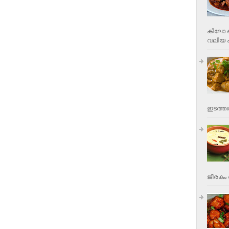
കിലോ വ
വലിയ ക
ഇടത്തര
ജീരകം 