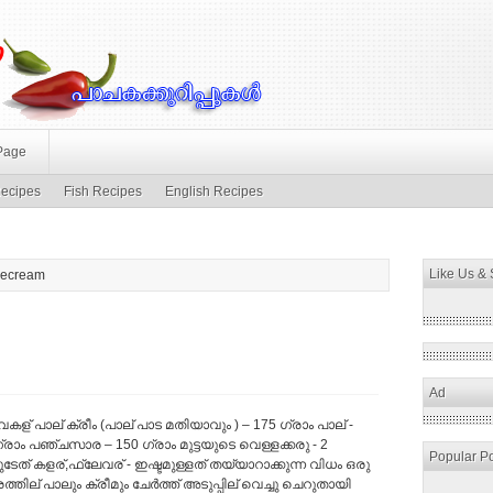
Page
ecipes
Fish Recipes
English Recipes
Like Us &
Icecream
Ad
കള് പാല് ക്രീം (പാല് പാട മതിയാവും ) – 175 ഗ്രാം പാല് -
്രാം പഞ്ചസാര – 150 ഗ്രാം മുട്ടയുടെ വെള്ളക്കരു - 2
Popular P
യുടേത് കളര്,ഫ്ലേവര് - ഇഷ്ടമുള്ളത് തയ്യാറാക്കുന്ന വിധം ഒരു
ത്തില് പാലും ക്രീമും ചേര്‍ത്ത് അടുപ്പില് വെച്ചു ചെറുതായി