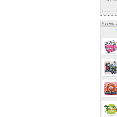
അര ടീസ
Free Andr