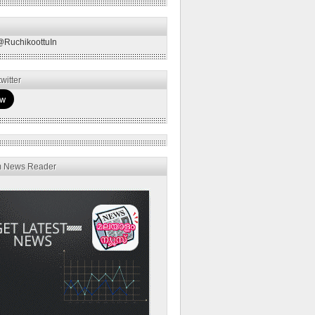
@RuchikoottuIn
witter
m News Reader