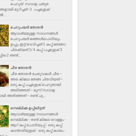
ചെറുത് സവാള ചതുര
ളായി മുറിച്ചത് -2 പച്ചമുളക്
്‍...
ചെറുപയർ തോരൻ
ആവശ്യമുള്ള സാധനങ്ങൾ
ചെറുപയർ മഞ്ഞൾപൊടിയും
ഉപ്പും ഇട്ട് വേവിച്ചത് 1 കപ്പ് തേങ്ങാ
ചിരകിയത് 1/ 4 കപ്പ് പച്ചമുളക് 3
ില 2 തണ്ട്...
ചീര തോരന്‍
ചീര തോരന്‍ ചേരുവകള്‍ ചീര –
അര കിലോ തേങ്ങ ചിരവിയത് –
ഒരു കപ്പ് പച്ചമുളക് ചെറുതായി
അരിഞ്ഞത് – മൂന്ന് സവാള
യി അരിഞ്ഞത് – രണ്ട് ചു...
നെല്ലിക്ക ഉപ്പിലിട്ടത്
ആവശ്യമുള്ള സാധനങ്ങള്‍
നെല്ലിക്ക - രണ്ട് കിലോ വെള്ളം -
ആറ് കപ്പ് പൊടിയുപ്പ് - ഒരു കപ്പ്
കാന്താരിമുളക് - ഒരു കപ്പ് കായം -