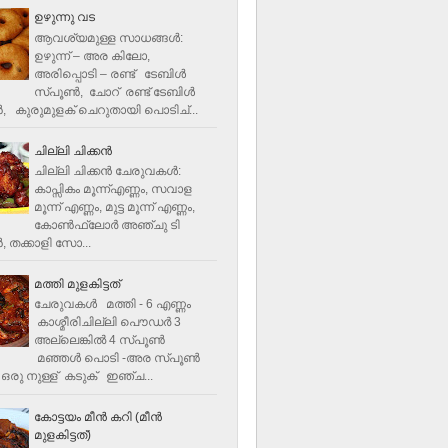
ഉഴുന്നു വട
ആവശ്യമുള്ള സാധങ്ങൾ:
ഉഴുന്ന് – അര കിലോ,
അരിപ്പൊടി – രണ്ട് ടേബിൾ
സ്പൂൺ, ചോറ് രണ്ട് ടേബിള്‍
‍, കുരുമുളക് ചെറുതായി പൊടിച്...
ചില്ലി ചിക്കൻ
ചില്ലി ചിക്കൻ ചേരുവകള്‍:
കാപ്സികം മൂന്ന്എണ്ണം, സവാള
മൂന്ന് എണ്ണം, മുട്ട മൂന്ന് എണ്ണം,
കോണ്‍ഫ്ലോര്‍ അഞ്ചു ടി
, തക്കാളി സോ...
മത്തി മുളകിട്ടത്
ചേരുവകൾ മത്തി - 6 എണ്ണം
കാശ്മീരിചില്ലി പൌഡർ 3
അല്ലെങ്കിൽ 4 സ്പൂണ്‍
മഞ്ഞൾ പൊടി -അര സ്പൂണ്‍
ഒരു നുള്ള് കടുക് ഇഞ്ച...
കോട്ടയം മീന്‍ കറി (മീന്‍
മുളകിട്ടത്‌)