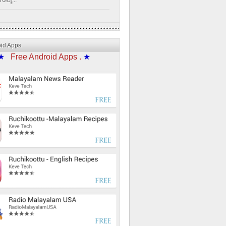
്പൂ...
oid Apps
★
Free Android Apps .
★