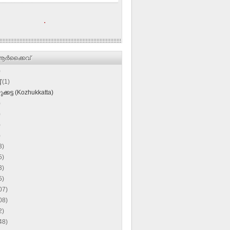
.
ര്‍ക്കൈവ്
)
്
(1)
്കട്ട (Kozhukkatta)
)
)
)
)
3)
5)
3)
5)
07)
08)
2)
48)