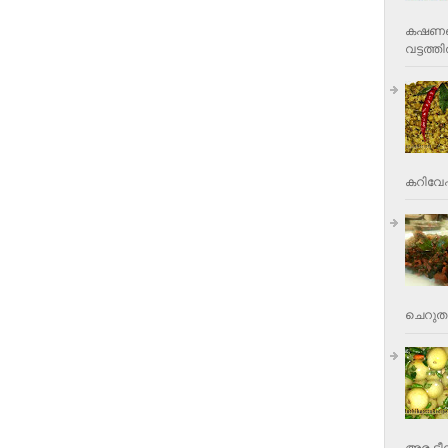
കഷണങ്ങ
വട്ടത്തില
കറിവേപ്പ
ചെറുതാ