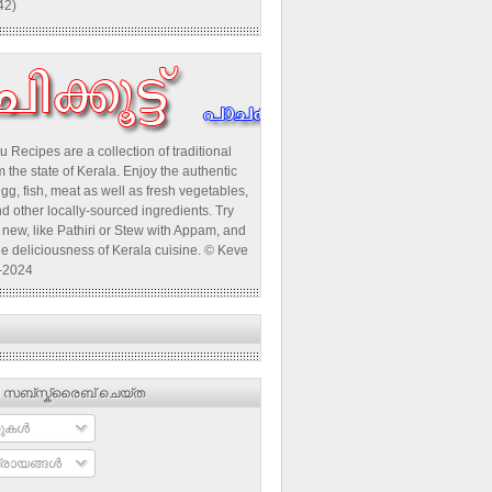
42)
u Recipes are a collection of traditional
 the state of Kerala. Enjoy the authentic
egg, fish, meat as well as fresh vegetables,
d other locally-sourced ingredients. Try
new, like Pathiri or Stew with Appam, and
he deliciousness of Kerala cuisine. © Keve
-2024
 സബ്‌സ്ക്രൈബ് ചെയ്ത
ുകള്‍
രായങ്ങള്‍