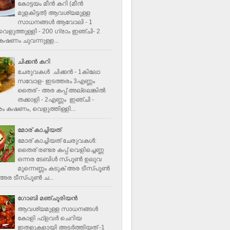
കോട്ടയം മീന്‍ കറി (മീന്‍
മുളകിട്ടത്‌) ആവശ്യമുള്ള
സാധനങ്ങള്‍ ആവോലി - 1
െളുത്തുള്ളി - 200 ഗ്രാം ഇഞ്ചി- 2
ഷണം ചുവന്നുള്ള...
ചിക്കന്‍ കറി
ചേരുവകൾ ചിക്കന്‍ - 1കിലോ
സവോള- ഇടത്തരം 3എണ്ണം
തൈര് - അര കപ്പ്‌ അല്ലെങ്കില്‍
തക്കാളി - 2എണ്ണം ഇഞ്ചി -
ം കഷണം, വെളുത്തിള്ളി...
മോര് കാച്ചിയത്
മോര് കാച്ചിയത് ചേരുവകള്‍‌:
തൈര് രണ്ടര കപ്പ് വെളിച്ചെണ്ണ
ഒന്നര ടേബിള്‍ സ്പൂണ്‍ ഉലുവ
മൂന്നെണ്ണം കടുക് അര ടീസ്പൂണ്‍
അര ടീസ്പൂണ്‍ ച...
ഗോബി മഞ്ചൂരിയന്‍
ആവശ്യമുള്ള സാധനങ്ങൾ
കോളി ഫ്ളവര്‍ ചെറിയ
ഇതളുകളായി അടര്‍ത്തിയത് -1