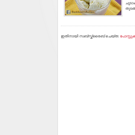
ചൂടാ
തുടങ്
ഇതിനായി സബ്‌സ്ക്രൈബ് ചെയ്ത:
പോസ്റ്റുക