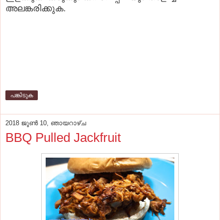
അലങ്കരിക്കുക.
പങ്കിടുക
2018 ജൂൺ 10, ഞായറാഴ്‌ച
BBQ Pulled Jackfruit