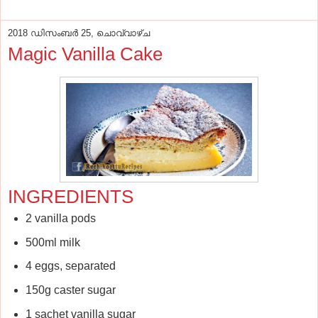
2018 ഡിസംബർ 25, ചൊവ്വാഴ്ച
Magic Vanilla Cake
INGREDIENTS
2 vanilla pods
500ml milk
4 eggs, separated
150g caster sugar
1 sachet vanilla sugar