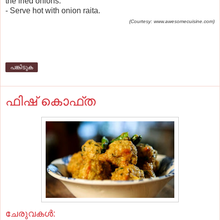
the fried onions.
- Serve hot with onion raita.
(Courtesy: www.awesomecuisine.com)
പങ്കിടുക
ഫിഷ് കൊഫ്ത
ചേരുവകൾ: