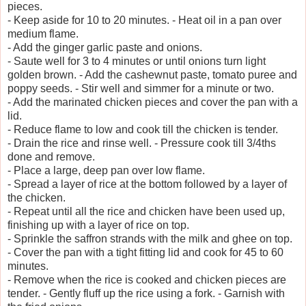
pieces.
- Keep aside for 10 to 20 minutes. - Heat oil in a pan over
medium flame.
- Add the ginger garlic paste and onions.
- Saute well for 3 to 4 minutes or until onions turn light
golden brown. - Add the cashewnut paste, tomato puree and
poppy seeds. - Stir well and simmer for a minute or two.
- Add the marinated chicken pieces and cover the pan with a
lid.
- Reduce flame to low and cook till the chicken is tender.
- Drain the rice and rinse well. - Pressure cook till 3/4ths
done and remove.
- Place a large, deep pan over low flame.
- Spread a layer of rice at the bottom followed by a layer of
the chicken.
- Repeat until all the rice and chicken have been used up,
finishing up with a layer of rice on top.
- Sprinkle the saffron strands with the milk and ghee on top.
- Cover the pan with a tight fitting lid and cook for 45 to 60
minutes.
- Remove when the rice is cooked and chicken pieces are
tender. - Gently fluff up the rice using a fork. - Garnish with