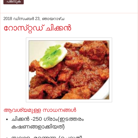
പങ്കിടുക
2018 ഡിസംബർ 23, ഞായറാഴ്‌ച
റോസ്‌റ്റഡ്‌ ചിക്കന്‍
ആവശ്യമുള്ള സാധനങ്ങള്‍
ചിക്കന്‍ -250 ഗ്രാം(ഇടത്തരം
കഷണങ്ങളാക്കിയത്‌)
സവാള- രണ്ടെണ്ണം(ചെറുത്‌)