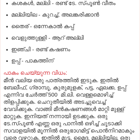
കശകള്‍, മല്ലി - രണ്ട് ടേ. സ്പൂണ്‍ വീതം
മല്ലിയില - കുറച്ച്, അലങ്കരിക്കാന്‍
തൈര് - ഒന്നേകാല്‍ കപ്പ്
വെളുത്തുള്ളി - ആറ് അല്ലി
ഇഞ്ചി - രണ്ട് കഷണം
ഉപ്പ് - പാകത്തിന്
പാകം ചെയ്യുന്ന വിധം:
മീന്‍ വലിയ ഒരു പാത്രത്തില്‍ ഇടുക. ഇതില്‍
ബേലീഫ്, ഗ്രാമ്പൂ, കുരുമുളക്, പട്ട, ഏലക്ക, ഉപ്പ്
എന്നിവ ചേര്‍ത്ത് 500 മി.ലി. വെള്ളമൊഴിച്ച്
തിളപ്പിക്കുക. ചെറുതീയില്‍ അടച്ചുവെച്ച്
വേവിക്കുക. വാങ്ങി മീന്‍കഷണങ്ങള്‍ മാറ്റി മുള്ള്
മാറ്റുക. ഇനിയത് നന്നായി ഉടക്കുക. ഒരു
ടേ.സ്പൂണ്‍ എണ്ണ ഒരു പാനില്‍ ഒഴിച്ച് ചൂടാക്കി
സവാളയില്‍ മൂന്നില്‍ ഒരുഭാഗമിട്ട് പൊന്‍നിറമാകും
വരെ വഴറ്റുക. ഇതില്‍ മുട്ട, മൈദ, മല്ലിയില, ഒരു