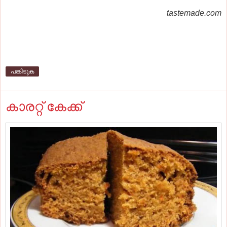
tastemade.com
പങ്കിടുക
കാരറ്റ് കേക്ക്