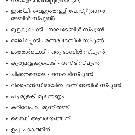
ഇഞ്ചി- വെളുത്തുള്ളി പേസ്‌റ്റ് (ഒന്നര
ടേബിള്‍ സ്‌പൂണ്‍)
മുളകുപൊടി - നാല്‌ ടേബിള്‍ സ്‌പൂണ്‍
മല്ലിപ്പൊടി - രണ്ടര ടേബിള്‍ സ്‌പൂണ്‍
മഞ്ഞള്‍പൊടി - ഒരു ടേബിള്‍ സ്‌പൂണ്‍
കുരുമുളകുപൊടി - രണ്ട്‌ ടീസ്‌പൂണ്‍
ചിക്കന്‍മസാല - ഒന്നര ടീസ്‌പൂണ്‍
റിഫൈന്‍ഡ്‌ ഓയില്‍ -രണ്ട്‌ ടേബിള്‍ സ്‌പൂണ്‍
പച്ചമുളക്‌ -മൂന്നെണ്ണം
കറിവേപ്പില- മൂന്ന്‌ തണ്ട്‌
തൈര്‌- ആവശ്യത്തിന്‌
ഉപ്പ്‌- പാകത്തിന്‌