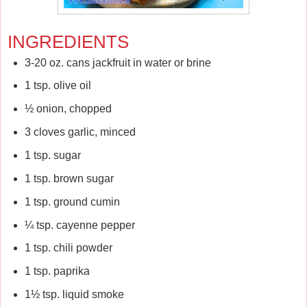
INGREDIENTS
3-20 oz. cans jackfruit in water or brine
1 tsp. olive oil
½ onion, chopped
3 cloves garlic, minced
1 tsp. sugar
1 tsp. brown sugar
1 tsp. ground cumin
¼ tsp. cayenne pepper
1 tsp. chili powder
1 tsp. paprika
1½ tsp. liquid smoke