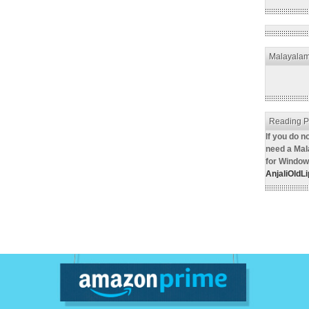
Malayala
Reading P
If you do n
need a Mal
for Window
AnjaliOldLip