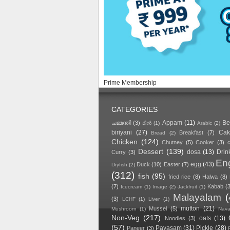
Prime Membership
CATEGORIES
Appam
(11)
Be
ചമ്മന്തി
(3)
മീൻ
(1)
Arabic
(2)
biriyani
(27)
Cak
Breakfast
(7)
Bread
(2)
Chicken
(124)
Chutney
(5)
Cooker
(3)
Dessert
(139)
dosa
(13)
Drin
Curry
(3)
Eng
egg
(43)
Duck
(10)
Easter
(7)
Dryfish
(2)
(312)
fish
(95)
fried rice
(8)
Halwa
(8)
(7)
Kabab
(
Icecream
(1)
Image
(2)
Jackfruit
(1)
Malayalam
(3)
LCHF
(1)
Liver
(1)
mutton
(21)
Mussel
(5)
Mushroom
(1)
Navar
Non-Veg
(217)
oats
(13)
Noodles
(3)
(57)
Payasam
(31)
Pickle
(28)
Paneer
(3)