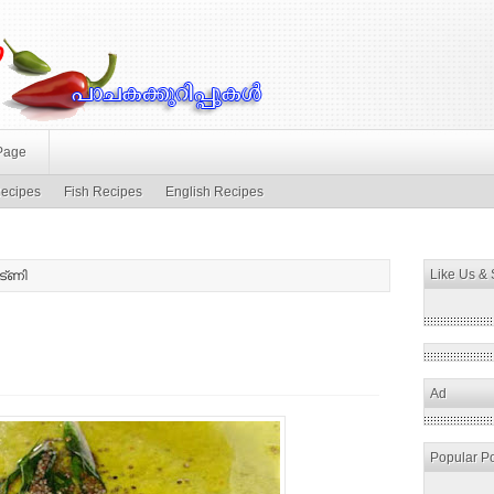
Page
ecipes
Fish Recipes
English Recipes
Like Us &
ട്ണി
Ad
Popular P