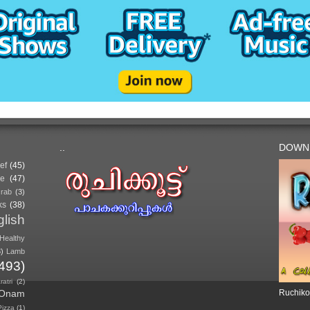
..
DOWN
ef
(45)
e
(47)
crab
(3)
ks
(38)
lish
Healthy
3)
Lamb
(493)
atri
(2)
Onam
Ruchiko
Pizza
(1)