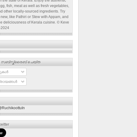
 the state of Kerala. Enjoy the authentic
egg, fish, meat as well as fresh vegetables,
d other locally-sourced ingredients. Try
new, like Pathiri or Stew with Appam, and
he deliciousness of Kerala cuisine. © Keve
-2024
 സബ്‌സ്ക്രൈബ് ചെയ്ത
ുകള്‍
രായങ്ങള്‍
@RuchikoottuIn
witter