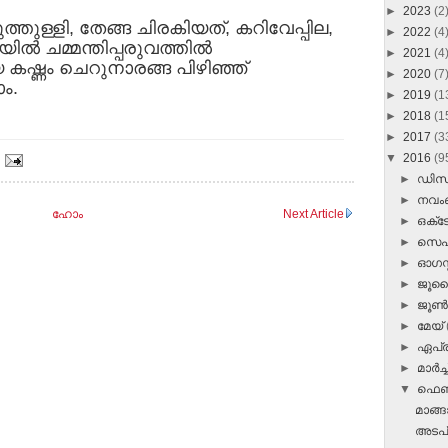
►
2023
(2
്തുള്ളി, തേങ്ങ ചിരകിയത്, കറിവേപ്പില,
►
2022
(4
ില്‍ ചമ്മന്തിപ്പരുവത്തില്‍
►
2021
(4
 കഷ്ണം ചെറുനാരങ്ങ പിഴിഞ്ഞ്
►
2020
(7
ാം.
►
2019
(1
►
2018
(1
►
2017
(3
▼
2016
(9
►
ഡി
►
നവ
ഹോം
Next Article
►
ഒക്
►
സെപ്
►
ഓഗസ്റ
►
ജൂ
►
ജൂ
►
മേയ്
►
ഏപ്
►
മാർച്ച
▼
ഫെബ
മാങ്ങ
അടപ