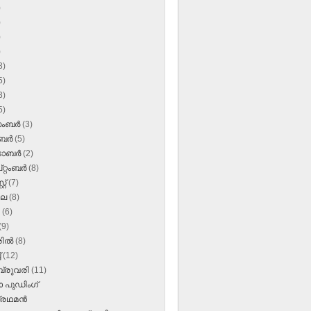
)
)
)
)
3)
5)
3)
5)
സംബർ
(3)
ംബർ
(5)
‌ടോബർ
(2)
റ്റംബർ
(8)
്റ്
(7)
ലൈ
(8)
ൺ
(6)
(9)
രിൽ
(8)
്
(12)
്രുവരി
(11)
ാ പുഡിംഗ്
്രഥമൻ