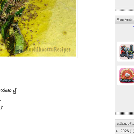
Free Andr
്കപ്പ്
്
ബ്ലോഗ് ആ
►
2026
(1