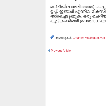
മല്ലിയില അരിഞ്ഞത്, വെളുത
ഉപ്പ്, ഇഞ്ചി എന്നിവ മിക്‌സിയ
അരച്ചെടുക്കുക. ഒരു ചെറിയ
കൂട്ടിക്കലര്‍ത്തി ഉപയോഗിക്ക
ലേബലുകള്‍:
Chutney
,
Malayalam
,
veg
Previous Article