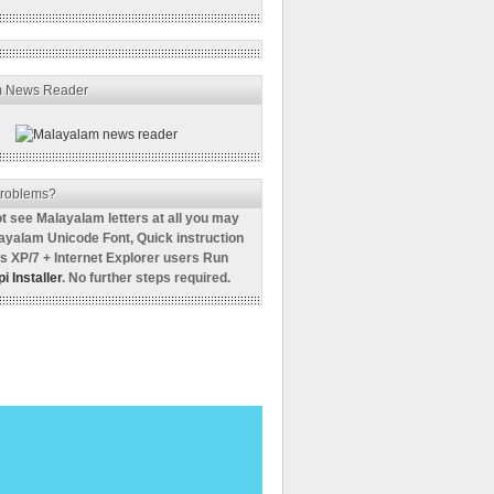
m News Reader
roblems?
ot see Malayalam letters at all you may
ayalam Unicode Font, Quick instruction
s XP/7 + Internet Explorer users Run
i Installer
. No further steps required.