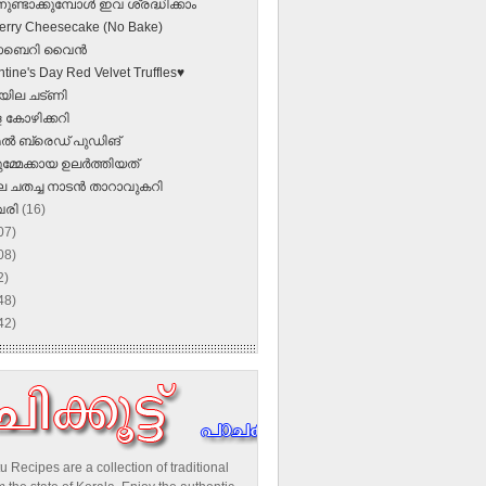
്ടാക്കുമ്പോൾ ഇവ ശ്രദ്ധിക്കാം
erry Cheesecake (No Bake)
രോബെറി വൈൻ
tine's Day Red Velvet Truffles♥
ിയില ചട്ണി
കോഴിക്കറി
ല്‍ ബ്രെഡ് പുഡിങ്
മ്മേക്കായ ഉലര്‍ത്തിയത്‌
 ചതച്ച നാടന്‍ താറാവുകറി
വരി
(16)
07)
08)
2)
48)
42)
u Recipes are a collection of traditional