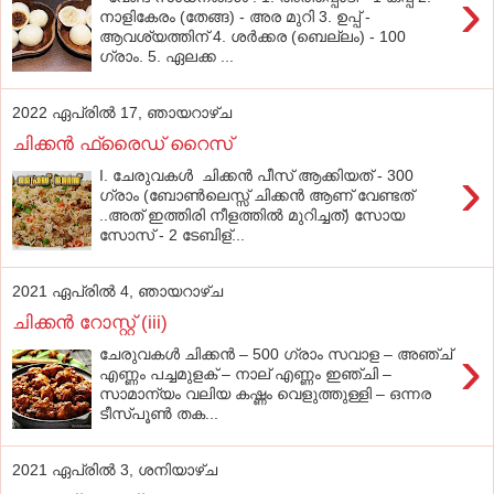
›
നാളികേരം (തേങ്ങ) - അര മുറി 3. ഉപ്പ് -
ആവശ്യത്തിന് 4. ശര്‍ക്കര (ബെല്ലം) - 100
ഗ്രാം. 5. ഏലക്ക ...
2022 ഏപ്രിൽ 17, ഞായറാഴ്‌ച
ചിക്കന്‍ ഫ്രൈഡ് റൈസ്‌
›
I. ചേരുവകൾ ചിക്കന്‍ പീസ് ആക്കിയത് - 300
ഗ്രാം (ബോണ്‍ലെസ്സ് ചിക്കന്‍ ആണ് വേണ്ടത്
..അത് ഇത്തിരി നീളത്തില്‍ മുറിച്ചത്) സോയ
സോസ് - 2 ടേബിള്...
2021 ഏപ്രിൽ 4, ഞായറാഴ്‌ച
ചിക്കന്‍ റോസ്റ്റ് (iii)
›
ചേരുവകള്‍ ചിക്കന്‍ – 500 ഗ്രാം സവാള – അഞ്ച്
എണ്ണം പച്ചമുളക് – നാല് എണ്ണം ഇഞ്ചി –
സാമാന്യം വലിയ കഷ്ണം വെളുത്തുള്ളി – ഒന്നര
ടീസ്പൂണ്‍ തക...
2021 ഏപ്രിൽ 3, ശനിയാഴ്‌ച