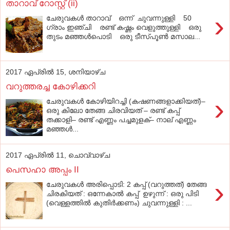
താറാവ് റോസ്റ്റ് (ii)
›
ചേരുവകള്‍ താറാവ് ഒന്ന് ചുവന്നുള്ളി 50
ഗ്രാം ഇഞ്ചി രണ്ട് കഷ്ണം വെളുത്തുള്ളി ഒരു
തുടം മഞ്ഞള്‍പൊടി ഒരു ടീസ്പൂണ്‍ മസാല...
2017 ഏപ്രിൽ 15, ശനിയാഴ്‌ച
വറുത്തരച്ച കോഴിക്കറി
›
ചേരുവകള്‍ കോഴിയിറച്ചി (കഷണങ്ങളാക്കിയത്)–
ഒരു കിലോ തേങ്ങ ചിരവിയത് – രണ്ട് കപ്പ്
തക്കാളി– രണ്ട് എണ്ണം പച്ചമുളക്– നാല് എണ്ണം
മഞ്ഞള്‍...
2017 ഏപ്രിൽ 11, ചൊവ്വാഴ്ച
പെസഹാ അപ്പം II
›
ചേരുവകൾ അരിപ്പൊടി: 2 കപ്പ് (വറുത്തത്) തേങ്ങ
ചിരകിയത് : ഒന്നേകാൽ കപ്പ് ഉഴുന്ന് : ഒരു പിടി
(വെള്ളത്തിൽ കുതിർക്കണം) ചുവന്നുള്ളി : ...