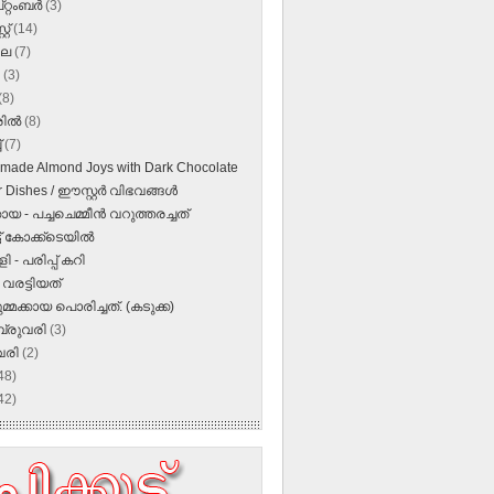
റ്റംബർ
(3)
്റ്
(14)
ലൈ
(7)
ൺ
(3)
(8)
രിൽ
(8)
്
(7)
ade Almond Joys with Dark Chocolate
 Dishes / ഈസ്റ്റര്‍ വിഭവങ്ങള്‍
്കായ - പച്ചചെമ്മീൻ വറുത്തരച്ചത്
്ട് കോക്ക്ടെയിൽ
ി - പരിപ്പ് കറി
‍ വരട്ടിയത്
മ്മക്കായ പൊരിച്ചത്. (കടുക്ക)
്രുവരി
(3)
വരി
(2)
48)
42)