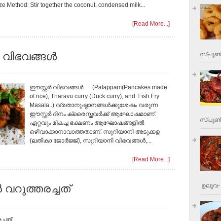
ize Method: Stir together the coconut, condensed milk...
[Read More...]
‍ വിഭവങ്ങള്‍
സ്പൂണ്
ഈസ്റ്റര്‍ വിഭവങ്ങള്‍ (Palappam(Pancakes made
of rice), Tharavu curry (Duck curry), and Fish Fry
Masala..) വ്രതാനുഷ്ഠാനങ്ങള്‍ക്കുശേഷം വരുന്ന
ഈസ്റ്റര്‍ ദിനം ക്രൈസ്തവര്‍ക്ക് ആഘോഷമാണ്.
സ്പൂണ്‍
ഏറ്റവും മികച്ച ഭക്ഷണം ആഘോഷങ്ങളില്‍
ഒഴിവാക്കാനാവാത്തതാണ്. സുറിയാനി അടുക്കള
(ലതികാ ജോര്‍ജ്ജ്), സുറിയാനി വിഭവങ്ങള്‍,...
[Read More...]
ഉലുവ- 
ൻ വറുത്തരച്ചത്
്ചത് ...