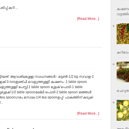
ിപ്പ് കറി ...
കഷണങ്ങ
വട്ടത്തില
[Read More...]
കറിവേപ്പ
രട്ടിയത് ആവശ്യമുള്ള സാധനങ്ങള്‍:- മട്ടണ്‍-1/2 kg സവാള-2
മുളക്-3 nosഇഞ്ചി വെളുത്തുള്ളി കഷണം -1 table spoon
ത്തുള്ളി പേസ്റ്റ്-1 table spoon മുളക് പൊടി-1 table
ചെറുതാ
മുളക്-1/2 table spoonമല്ലി പൊടി-2 table spoon മഞ്ഞള്‍
tea spoonഗരം മസാല-1/4 tea spoonഉപ്പ്- പാകത്തിന് കടുക്-
..
[Read More...]