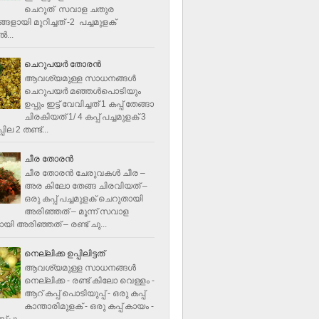
ചെറുത് സവാള ചതുര
ളായി മുറിച്ചത് -2 പച്ചമുളക്
്‍...
ചെറുപയർ തോരൻ
ആവശ്യമുള്ള സാധനങ്ങൾ
ചെറുപയർ മഞ്ഞൾപൊടിയും
ഉപ്പും ഇട്ട് വേവിച്ചത് 1 കപ്പ് തേങ്ങാ
ചിരകിയത് 1/ 4 കപ്പ് പച്ചമുളക് 3
ില 2 തണ്ട്...
ചീര തോരന്‍
ചീര തോരന്‍ ചേരുവകള്‍ ചീര –
അര കിലോ തേങ്ങ ചിരവിയത് –
ഒരു കപ്പ് പച്ചമുളക് ചെറുതായി
അരിഞ്ഞത് – മൂന്ന് സവാള
യി അരിഞ്ഞത് – രണ്ട് ചു...
നെല്ലിക്ക ഉപ്പിലിട്ടത്
ആവശ്യമുള്ള സാധനങ്ങള്‍
നെല്ലിക്ക - രണ്ട് കിലോ വെള്ളം -
ആറ് കപ്പ് പൊടിയുപ്പ് - ഒരു കപ്പ്
കാന്താരിമുളക് - ഒരു കപ്പ് കായം -