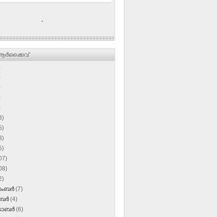
.
ര്‍ക്കൈവ്
)
)
)
)
)
3)
5)
3)
5)
07)
08)
2)
സംബർ
(7)
ംബർ
(4)
‌ടോബർ
(6)