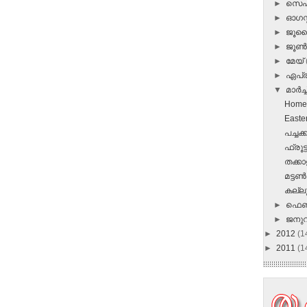
►
സെപ്
►
ഓഗസ്റ
►
ജൂ
►
ജൂ
►
മേയ്
►
ഏപ്
▼
മാർച്ച
Homem
Easter
പച്ചക
ഫ്രൂട
തക്കാള
മട്ടണ്
കല്ലു
►
ഫെബ
►
ജനു
►
2012
(1
►
2011
(1