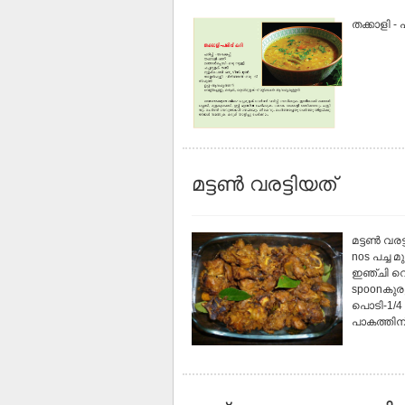
തക്കാളി - പര
മട്ടണ്‍ വരട്ടിയത്
മട്ടണ്‍ വ
nos പച്ച 
ഇഞ്ചി വെളു
spoonകുരു
പൊടി-1/4 
പാകത്തിന്.