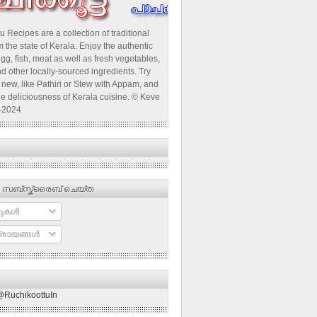
u Recipes are a collection of traditional
 the state of Kerala. Enjoy the authentic
egg, fish, meat as well as fresh vegetables,
d other locally-sourced ingredients. Try
new, like Pathiri or Stew with Appam, and
he deliciousness of Kerala cuisine. © Keve
-2024
 സബ്‌സ്ക്രൈബ് ചെയ്ത
ുകള്‍
രായങ്ങള്‍
@RuchikoottuIn