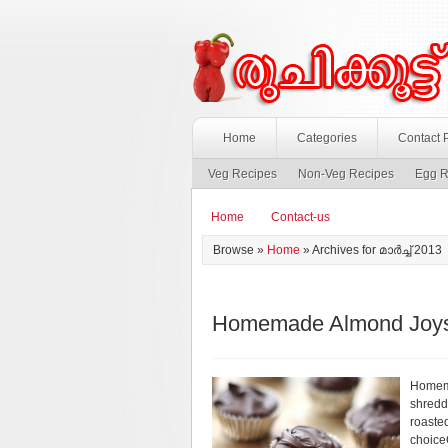
Home
Categories
Contact 
Veg Recipes
Non-Veg Recipes
Egg R
Home
Contact-us
Browse »
Home
» Archives for മാർച്ച് 2013
Homemade Almond Joys 
Homema
shredd
roaste
choiceO