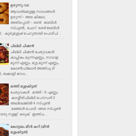
ഉഴുന്നു വട
ആവശ്യമുള്ള സാധങ്ങൾ:
ഉഴുന്ന് – അര കിലോ,
അരിപ്പൊടി – രണ്ട് ടേബിൾ
സ്പൂൺ, ചോറ് രണ്ട് ടേബിള്‍
‍, കുരുമുളക് ചെറുതായി പൊടിച്...
ചില്ലി ചിക്കൻ
ചില്ലി ചിക്കൻ ചേരുവകള്‍:
കാപ്സികം മൂന്ന്എണ്ണം, സവാള
മൂന്ന് എണ്ണം, മുട്ട മൂന്ന് എണ്ണം,
കോണ്‍ഫ്ലോര്‍ അഞ്ചു ടി
, തക്കാളി സോ...
മത്തി മുളകിട്ടത്
ചേരുവകൾ മത്തി - 6 എണ്ണം
കാശ്മീരിചില്ലി പൌഡർ 3
അല്ലെങ്കിൽ 4 സ്പൂണ്‍
മഞ്ഞൾ പൊടി -അര സ്പൂണ്‍
ഒരു നുള്ള് കടുക് ഇഞ്ച...
കോട്ടയം മീന്‍ കറി (മീന്‍
മുളകിട്ടത്‌)