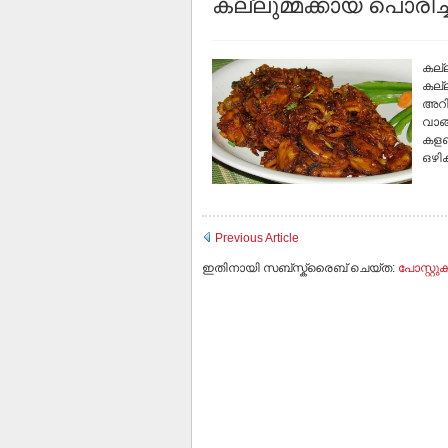
കല്ലുമ്മക്കായ പൊരിച്ച
കല്ല
കല്ല
അറിയ
വാങ്
കളഞ്
ഒഴിക
Previous Article
ഇതിനായി സബ്‌സ്ക്രൈബ് ചെയ്ത:
പോസ്റ്റുക