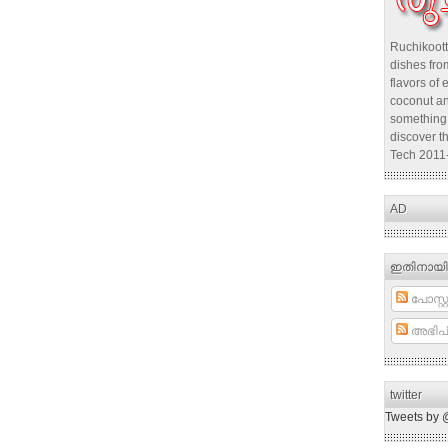
Ruchikoott
dishes from
flavors of 
coconut an
something 
discover t
Tech 2011
AD
ഇതിനായി
പോസ്റ്റ
അഭിപ്
twitter
Tweets by 