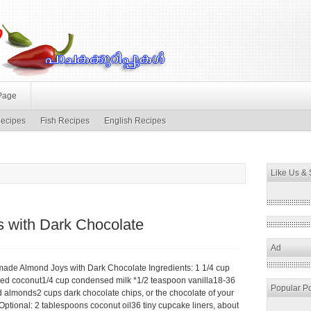
Page
ecipes
Fish Recipes
English Recipes
Like Us &
with Dark Chocolate
Ad
de Almond Joys with Dark Chocolate Ingredients: 1 1/4 cup
ed coconut1/4 cup condensed milk *1/2 teaspoon vanilla18-36
Popular P
d almonds2 cups dark chocolate chips, or the chocolate of your
ptional: 2 tablespoons coconut oil36 tiny cupcake liners, about