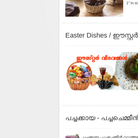
1" in s
Easter Dishes / ഈസ്റ്റര്
പച്ചക്കായ - പച്ചചെമ്മീ
പച്ചക്കായ - പച്ചചെമ്മീൻ വറുത്തരച