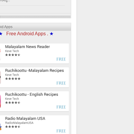
്പൂ...
oid Apps
★
Free Android Apps .
★