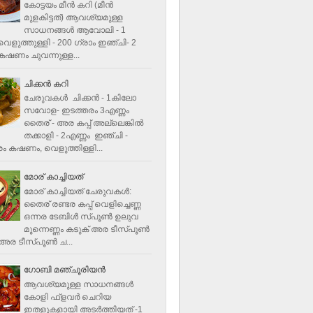
കോട്ടയം മീന്‍ കറി (മീന്‍
മുളകിട്ടത്‌) ആവശ്യമുള്ള
സാധനങ്ങള്‍ ആവോലി - 1
െളുത്തുള്ളി - 200 ഗ്രാം ഇഞ്ചി- 2
ഷണം ചുവന്നുള്ള...
ചിക്കന്‍ കറി
ചേരുവകൾ ചിക്കന്‍ - 1കിലോ
സവോള- ഇടത്തരം 3എണ്ണം
തൈര് - അര കപ്പ്‌ അല്ലെങ്കില്‍
തക്കാളി - 2എണ്ണം ഇഞ്ചി -
ം കഷണം, വെളുത്തിള്ളി...
മോര് കാച്ചിയത്
മോര് കാച്ചിയത് ചേരുവകള്‍‌:
തൈര് രണ്ടര കപ്പ് വെളിച്ചെണ്ണ
ഒന്നര ടേബിള്‍ സ്പൂണ്‍ ഉലുവ
മൂന്നെണ്ണം കടുക് അര ടീസ്പൂണ്‍
അര ടീസ്പൂണ്‍ ച...
ഗോബി മഞ്ചൂരിയന്‍
ആവശ്യമുള്ള സാധനങ്ങൾ
കോളി ഫ്ളവര്‍ ചെറിയ
ഇതളുകളായി അടര്‍ത്തിയത് -1