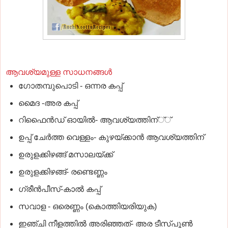
ആവശ്യമുള്ള സാധനങ്ങള്‍
ഗോതമ്പുപൊടി - ഒന്നര കപ്പ്‌
മൈദ -അര കപ്പ്‌
റിഫൈന്‍ഡ്‌ ഓയില്‍- ആവശ്യത്തിന്‌്്
ഉപ്പ്‌ ചേര്‍ത്ത വെള്ളം- കുഴയ്‌ക്കാന്‍ ആവശ്യത്തിന്‌
ഉരുളക്കിഴങ്ങ്‌ മസാലയ്‌ക്ക്
ഉരുളക്കിഴങ്ങ്‌- രണ്ടെണ്ണം
ഗ്രീന്‍പീസ്‌-കാല്‍ കപ്പ്‌
സവാള - ഒരെണ്ണം (കൊത്തിയരിയുക)
ഇഞ്ചി നീളത്തില്‍ അരിഞ്ഞത്‌- അര ടീസ്‌പൂണ്‍