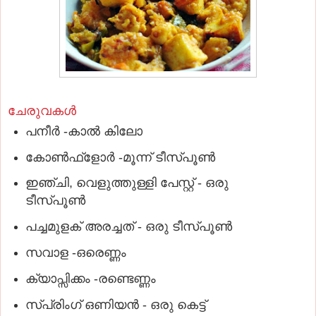
ചേരുവകൾ
പനീർ -കാൽ കിലോ
കോൺഫ്ളോർ -മൂന്ന് ടീസ്പൂൺ
ഇഞ്ചി, വെളുത്തുള്ളി പേസ്റ്റ് - ഒരു
ടീസ്പൂൺ
പച്ചമുളക് അരച്ചത് - ഒരു ടീസ്പൂൺ
സവാള -ഒരെണ്ണം
ക്യാപ്സിക്കം -രണ്ടെണ്ണം
സ്പ്രിംഗ് ഒണിയൻ - ഒരു കെട്ട്