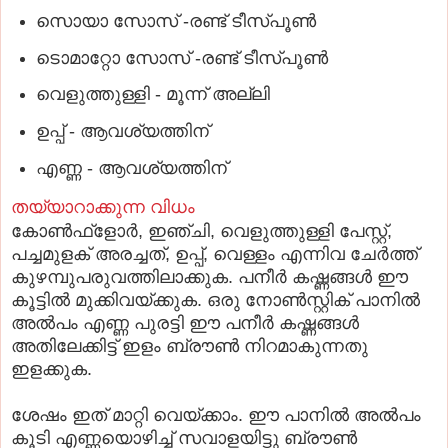
സൊയാ സോസ് -രണ്ട് ടീസ്പൂൺ
ടൊമാറ്റോ സോസ് -രണ്ട് ടീസ്പൂൺ
വെളുത്തുള്ളി - മൂന്ന് അല്ലി
ഉപ്പ് - ആവശ്യത്തിന്
എണ്ണ - ആവശ്യത്തിന്
തയ്യാറാക്കുന്ന വിധം
കോൺഫ്ളോർ, ഇഞ്ചി, വെളുത്തുള്ളി പേസ്റ്റ്,
പച്ചമുളക് അരച്ചത്, ഉപ്പ്, വെള്ളം എന്നിവ ചേർത്ത്
കുഴമ്പുപരുവത്തിലാക്കുക. പനീർ കഷ്ണങ്ങൾ ഈ
കൂട്ടിൽ മുക്കിവയ്ക്കുക. ഒരു നോൺസ്റ്റിക് പാനിൽ
അൽപം എണ്ണ പുരട്ടി ഈ പനീർ കഷ്ണങ്ങൾ
അതിലേക്കിട്ട് ഇളം ബ്രൗൺ നിറമാകുന്നതു
ഇളക്കുക.
ശേഷം ഇത് മാറ്റി വെയ്ക്കാം. ഈ പാനിൽ അൽപം
കൂടി എണ്ണയൊഴിച്ച് സവാളയിട്ടു ബ്രൗൺ