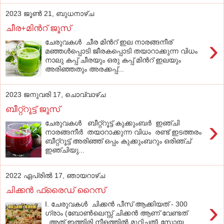
2023 ജൂൺ 21, ബുധനാഴ്‌ച
ചീര+മിന്‍റ് ജൂസ്
›
ചേരുവകൾ ചീര മിന്‍റ് ഇല നാരങ്ങനീര്
മഞ്ഞൾപ്പൊടി ജീരകപ്പൊടി തയാറാക്കുന്ന വിധം
നാലു കപ്പ് ചീരയും ഒരു കപ്പ് മിന്‍റ് ഇലയും
അരിഞ്ഞതും അരക്കപ്പ്...
2023 ജനുവരി 17, ചൊവ്വാഴ്ച
ബീറ്റ്റൂട്ട് ജൂസ്
›
ചേരുവകൾ ബീറ്റ്റൂട്ട് കുക്കുംബർ ഇഞ്ചി
നാരങ്ങനീർ തയാറാക്കുന്ന വിധം രണ്ട് ഇടത്തരം
ബീറ്റ്റൂട്ട് അരിഞ്ഞ് ഒപ്പം കുക്കുംബറും ഒരിഞ്ച്
ഇഞ്ചിയു...
2022 ഏപ്രിൽ 17, ഞായറാഴ്‌ച
ചിക്കന്‍ ഫ്രൈഡ് റൈസ്‌
›
I. ചേരുവകൾ ചിക്കന്‍ പീസ് ആക്കിയത് - 300
ഗ്രാം (ബോണ്‍ലെസ്സ് ചിക്കന്‍ ആണ് വേണ്ടത്
..അത് ഇത്തിരി നീളത്തില്‍ മുറിച്ചത്) സോയ