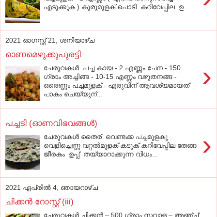
എടുക്കുക ) കുരുമുളക് പൊടി കറിവേപ്പില ഉ...
2021 ഓഗസ്റ്റ് 21, ശനിയാഴ്‌ച
ഓണമെഴുക്കുപുരട്ടി
›
ചേരുവകൾ പച്ച കായ - 2 എണ്ണം ചേന - 150
ഗ്രാം അച്ചിങ്ങ - 10-15 എണ്ണം വഴുതനങ്ങ -
ഒരെണ്ണം പച്ചമുളക് - എരുവിന് ആവശ്യമായത്
പാകം ചെയ്യുന്...
പച്ചടി (ഓണവിഭവങ്ങള്‍)
›
ചേരുവകൾ തൈര് വെണ്ടക്ക പച്ചമുളകു
വെളിച്ചെണ്ണ വറ്റല്‍മുളക് കടുക് കറിവേപ്പില തേങ്ങ
ജീരകം ഉപ്പ് തയ്യാറാക്കുന്ന വിധം...
2021 ഏപ്രിൽ 4, ഞായറാഴ്‌ച
ചിക്കന്‍ റോസ്റ്റ് (iii)
ചേരുവകള്‍ ചിക്കന്‍ – 500 ഗ്രാം സവാള – അഞ്ച്