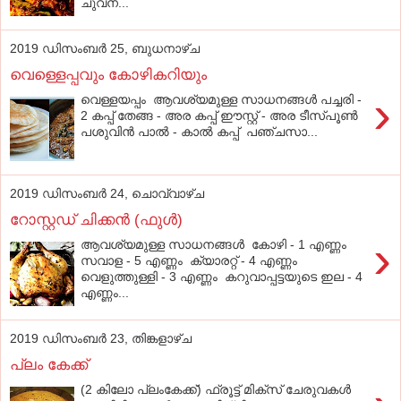
ചുവന...
2019 ഡിസംബർ 25, ബുധനാഴ്‌ച
വെള്ളെപ്പവും കോഴികറിയും
›
വെള്ളയപ്പം ആവശ്യമുള്ള സാധനങ്ങൾ പച്ചരി -
2 കപ്പ്‌ തേങ്ങ - അര കപ്പ്‌ ഈസ്റ്റ്‌ - അര ടീസ്പൂണ്‍
പശുവിൻ പാല്‍ - കാല്‍ കപ്പ്‌ പഞ്ചസാ...
2019 ഡിസംബർ 24, ചൊവ്വാഴ്ച
റോസ്റ്റഡ് ചിക്കന്‍ (ഫുൾ)
›
ആവശ്യമുള്ള സാധനങ്ങള്‍ കോഴി - 1 എണ്ണം
സവാള - 5 എണ്ണം ക്യാരറ്റ് - 4 എണ്ണം
വെളുത്തുള്ളി - 3 എണ്ണം കറുവാപ്പട്ടയുടെ ഇല - 4
എണ്ണം...
2019 ഡിസംബർ 23, തിങ്കളാഴ്‌ച
പ്ലം കേക്ക്
(2 കിലോ പ്ലംകേക്ക്) ഫ്രൂട്ട് മിക്സ് ചേരുവകൾ