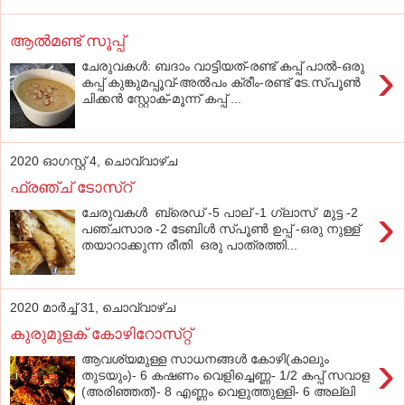
ആല്‍മണ്ട് സൂപ്പ്
›
ചേരുവകൾ: ബദാം വാട്ടിയത്-രണ്ട് കപ്പ് പാല്‍-ഒരു
കപ്പ് കുങ്കുമപ്പൂവ്-അല്‍പം ക്രീം-രണ്ട് ടേ.സ്പൂണ്‍
ചിക്കന്‍ സ്റ്റോക്-മൂന്ന് കപ്പ് ...
2020 ഓഗസ്റ്റ് 4, ചൊവ്വാഴ്ച
ഫ്രഞ്ച് ടോസ്റ്
›
ചേരുവകൾ ബ്രെഡ് -5 പാല് -1 ഗ്ലാസ്‌ മുട്ട -2
പഞ്ചസാര -2 ടേബിൾ സ്പൂൺ ഉപ്പ്‌ -ഒരു നുള്ള്
തയാറാക്കുന്ന രീതി ഒരു പാത്രത്തി...
2020 മാർച്ച് 31, ചൊവ്വാഴ്ച
കുരുമുളക്‌ കോഴിറോസ്‌റ്റ്
›
ആവശ്യമുള്ള സാധനങ്ങള്‍ കോഴി(കാലും
തുടയും)- 6 കഷണം വെളിച്ചെണ്ണ- 1/2 കപ്പ്‌ സവാള
(അരിഞ്ഞത്‌)- 8 എണ്ണം വെളുത്തുള്ളി- 6 അല്ലി