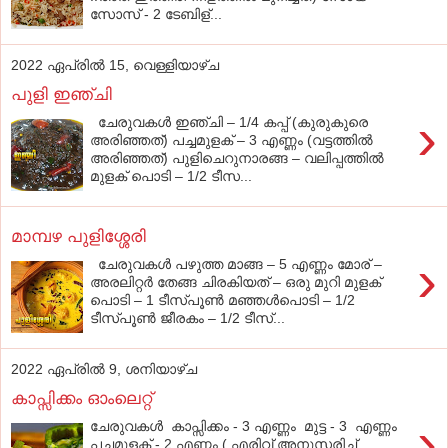
സോസ് - 2 ടേബിള്...
2022 ഏപ്രിൽ 15, വെള്ളിയാഴ്‌ച
പുളി ഇഞ്ചി
›
ചേരുവകൾ ഇഞ്ചി – 1/4 കപ്പ് (കുരുകുരെ
അരിഞ്ഞത്) പച്ചമുളക് – 3 എണ്ണം (വട്ടത്തിൽ
അരിഞ്ഞത്) പുളിചെറുനാരങ്ങ – വലിപ്പത്തിൽ
മുളക് പൊടി – 1/2 ടീസ...
മാമ്പഴ പുളിശ്ശേരി
›
ചേരുവകൾ പഴുത്ത മാങ്ങ – 5 എണ്ണം മോര് –
അരലിറ്റർ തേങ്ങ ചിരകിയത് – ഒരു മുറി മുളക്
പൊടി – 1 ടീസ്പൂൺ മഞ്ഞൾപൊടി – 1/2
ടീസ്പൂൺ ജീരകം – 1/2 ടീസ്...
2022 ഏപ്രിൽ 9, ശനിയാഴ്‌ച
കാപ്സിക്കം ഓംലെറ്റ്
›
ചേരുവകൾ കാപ്സിക്കം - 3 എണ്ണം മുട്ട - 3 എണ്ണം
പച്ചമുളക് - 2 എണ്ണം ( എരിവ് അനുസരിച്ച്