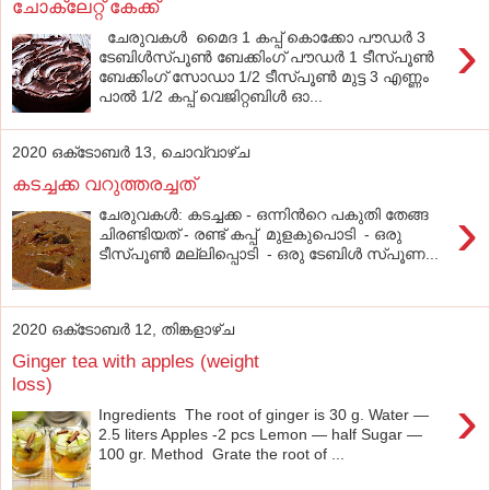
ചോക്ലേറ്റ് കേക്ക്
›
ചേരുവകൾ മൈദ 1 കപ്പ് കൊക്കോ പൗഡർ 3
ടേബിൾസ്പൂൺ ബേക്കിംഗ് പൗഡർ 1 ടീസ്പൂൺ
ബേക്കിംഗ് സോഡാ 1/2 ടീസ്പൂൺ മുട്ട 3 എണ്ണം
പാൽ 1/2 കപ്പ് വെജിറ്റബിൾ ഓ...
2020 ഒക്‌ടോബർ 13, ചൊവ്വാഴ്ച
കടച്ചക്ക വറുത്തരച്ചത്
›
ചേരുവകൾ: കടച്ചക്ക - ഒന്നിന്‍റെ പകുതി തേങ്ങ
ചിരണ്ടിയത് - രണ്ട് കപ്പ് മുളകുപൊടി - ഒരു
ടീസ്പൂണ്‍ മല്ലിപ്പൊടി - ഒരു ടേബിള്‍ സ്പൂണ...
2020 ഒക്‌ടോബർ 12, തിങ്കളാഴ്‌ച
Ginger tea with apples (weight
loss)
›
Ingredients The root of ginger is 30 g. Water —
2.5 liters Apples -2 pcs Lemon — half Sugar —
100 gr. Method Grate the root of ...