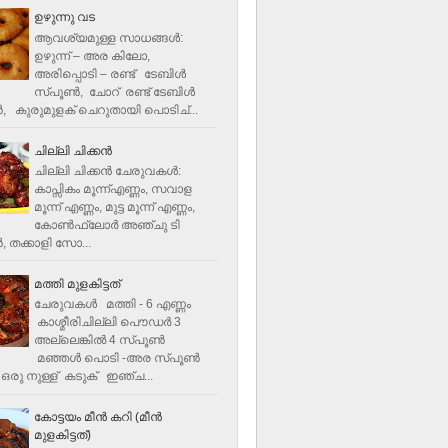
ഉഴുന്നു വട
ആവശ്യമുള്ള സാധങ്ങൾ:
ഉഴുന്ന് – അര കിലോ,
അരിപ്പൊടി – രണ്ട് ടേബിൾ
സ്പൂൺ, ചോറ് രണ്ട് ടേബിള്‍
‍, കുരുമുളക് ചെറുതായി പൊടിച്...
ചില്ലി ചിക്കൻ
ചില്ലി ചിക്കൻ ചേരുവകള്‍:
കാപ്സികം മൂന്ന്എണ്ണം, സവാള
മൂന്ന് എണ്ണം, മുട്ട മൂന്ന് എണ്ണം,
കോണ്‍ഫ്ലോര്‍ അഞ്ചു ടി
, തക്കാളി സോ...
മത്തി മുളകിട്ടത്
ചേരുവകൾ മത്തി - 6 എണ്ണം
കാശ്മീരിചില്ലി പൌഡർ 3
അല്ലെങ്കിൽ 4 സ്പൂണ്‍
മഞ്ഞൾ പൊടി -അര സ്പൂണ്‍
ഒരു നുള്ള് കടുക് ഇഞ്ച...
കോട്ടയം മീന്‍ കറി (മീന്‍
മുളകിട്ടത്‌)