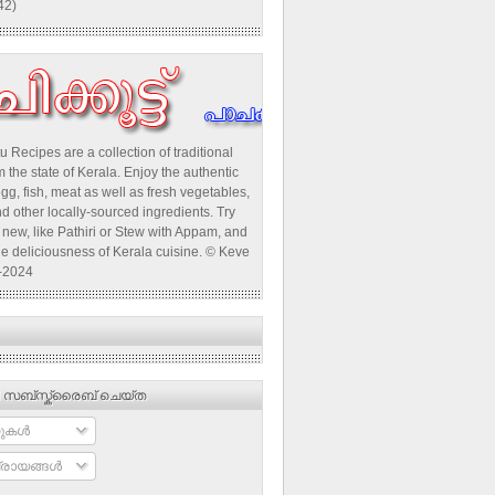
42)
u Recipes are a collection of traditional
 the state of Kerala. Enjoy the authentic
egg, fish, meat as well as fresh vegetables,
d other locally-sourced ingredients. Try
new, like Pathiri or Stew with Appam, and
he deliciousness of Kerala cuisine. © Keve
-2024
 സബ്‌സ്ക്രൈബ് ചെയ്ത
ുകള്‍
രായങ്ങള്‍