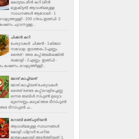
കോട്ടയം മീന്‍ കറി (മീന്‍
മുളകിട്ടത്‌) ആവശ്യമുള്ള
സാധനങ്ങള്‍ ആവോലി - 1
െളുത്തുള്ളി - 200 ഗ്രാം ഇഞ്ചി- 2
ഷണം ചുവന്നുള്ള...
ചിക്കന്‍ കറി
ചേരുവകൾ ചിക്കന്‍ - 1കിലോ
സവോള- ഇടത്തരം 3എണ്ണം
തൈര് - അര കപ്പ്‌ അല്ലെങ്കില്‍
തക്കാളി - 2എണ്ണം ഇഞ്ചി -
ം കഷണം, വെളുത്തിള്ളി...
മോര് കാച്ചിയത്
മോര് കാച്ചിയത് ചേരുവകള്‍‌:
തൈര് രണ്ടര കപ്പ് വെളിച്ചെണ്ണ
ഒന്നര ടേബിള്‍ സ്പൂണ്‍ ഉലുവ
മൂന്നെണ്ണം കടുക് അര ടീസ്പൂണ്‍
അര ടീസ്പൂണ്‍ ച...
ഗോബി മഞ്ചൂരിയന്‍
ആവശ്യമുള്ള സാധനങ്ങൾ
കോളി ഫ്ളവര്‍ ചെറിയ
ഇതളുകളായി അടര്‍ത്തിയത് -1