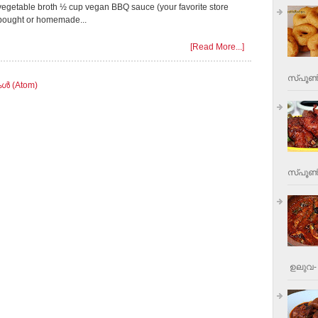
vegetable broth ½ cup vegan BBQ sauce (your favorite store
bought or homemade...
[Read More...]
സ്പൂണ്
ള്‍ (Atom)
സ്പൂണ്‍
ഉലുവ- 