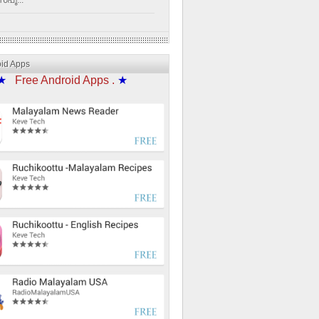
്പൂ...
oid Apps
★
Free Android Apps .
★