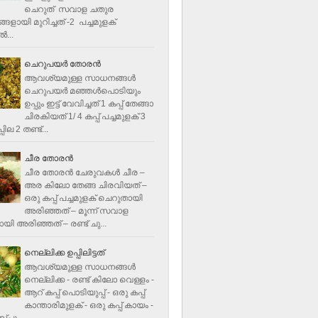
ചെറുത് സവാള ചതുര
ളായി മുറിച്ചത് -2 പച്ചമുളക്
്‍...
ചെറുപയർ തോരൻ
ആവശ്യമുള്ള സാധനങ്ങൾ
ചെറുപയർ മഞ്ഞൾപൊടിയും
ഉപ്പും ഇട്ട് വേവിച്ചത് 1 കപ്പ് തേങ്ങാ
ചിരകിയത് 1/ 4 കപ്പ് പച്ചമുളക് 3
ില 2 തണ്ട്...
ചീര തോരന്‍
ചീര തോരന്‍ ചേരുവകള്‍ ചീര –
അര കിലോ തേങ്ങ ചിരവിയത് –
ഒരു കപ്പ് പച്ചമുളക് ചെറുതായി
അരിഞ്ഞത് – മൂന്ന് സവാള
യി അരിഞ്ഞത് – രണ്ട് ചു...
നെല്ലിക്ക ഉപ്പിലിട്ടത്
ആവശ്യമുള്ള സാധനങ്ങള്‍
നെല്ലിക്ക - രണ്ട് കിലോ വെള്ളം -
ആറ് കപ്പ് പൊടിയുപ്പ് - ഒരു കപ്പ്
കാന്താരിമുളക് - ഒരു കപ്പ് കായം -