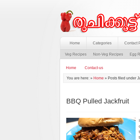
Home
Categories
Contact 
Veg Recipes
Non-Veg Recipes
Egg R
Home
Contact-us
You are here: »
Home
» Posts filed under Ja
BBQ Pulled Jackfruit