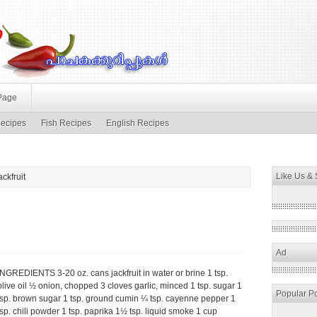
Page
ecipes
Fish Recipes
English Recipes
Like Us &
ckfruit
Ad
INGREDIENTS 3-20 oz. cans jackfruit in water or brine 1 tsp.
olive oil ½ onion, chopped 3 cloves garlic, minced 1 tsp. sugar 1
Popular P
tsp. brown sugar 1 tsp. ground cumin ¼ tsp. cayenne pepper 1
tsp. chili powder 1 tsp. paprika 1½ tsp. liquid smoke 1 cup