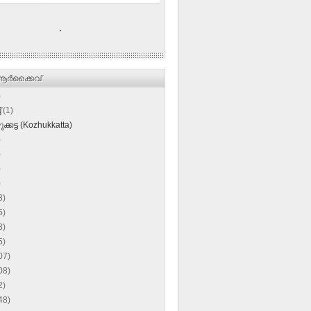
.
ര്‍ക്കൈവ്
)
്
(1)
്കട്ട (Kozhukkatta)
)
)
)
)
3)
5)
3)
5)
07)
08)
2)
48)