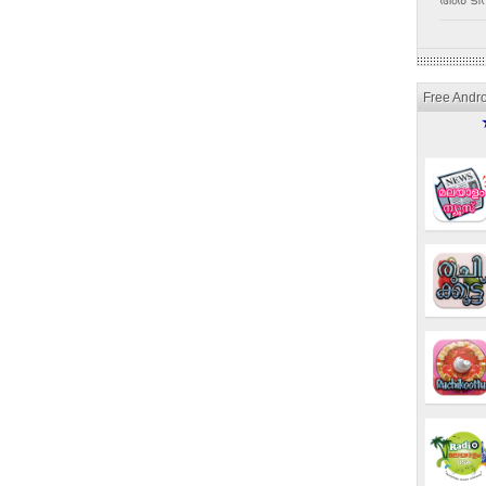
അര ടീസ
Free Andr