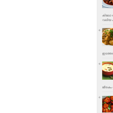
കിലോ വ
വലിയ ക
ഇടത്തര
ജീരകം 