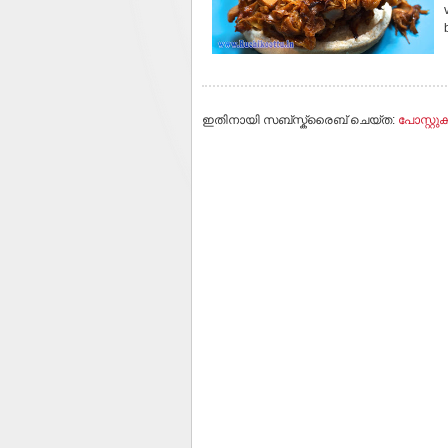
ഇതിനായി സബ്‌സ്ക്രൈബ് ചെയ്ത:
പോസ്റ്റുക