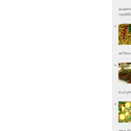
കഷണങ്ങ
വട്ടത്തില
കറിവേപ്പ
ചെറുതാ