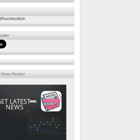
@RuchikoottuIn
witter
m News Reader