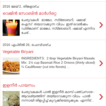
2016 മേയ് 2, തിങ്കളാഴ്‌ച
വെജിന്‍ സോബിന്‍ മാര്‍ഗിരറ്റ
›
ചേരുവകൾ: മാങ്കോ, സ്‌ട്രോബറി, ഷമാമ്
ഐസ് തയാറാക്കുന്ന വിധം: ഇത് വെല്‍ക്കം
ഡ്രിങ്കാണ്. മാങ്കോ, സ്‌ട്രോബറി, ഷമാമ് എന്നിവ
ചേര്...
2016 ഏപ്രിൽ 26, ചൊവ്വാഴ്ച
Vegetable Biryani
›
INGREDIENTS: 2 tbsp Vegetable Biryani Masala
Mix 1½ cup Basmati Rice 2 Onions (thinly sliced)
¼ Cauliflower (cut into florets) ...
ഇളനീര്‍ പായസം
›
ചേരുവകകൾ പാല്‍ ഇളനീര്‍ കാമ്പ് പഞ്ചസാര -
ആവശ്യത്തിന് തയ്യാറാക്കുന്ന വിധം പാല്‍
നന്നായി തിളപ്പിച്ച് കുറുക്കിയെടുക്കുക. എന്നിട്...