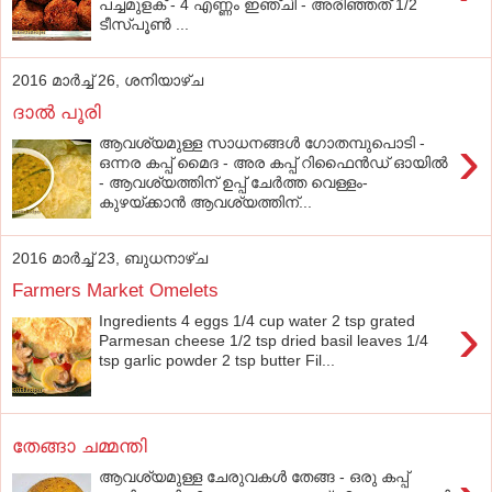
പച്ചമുളക് - 4 എണ്ണം ഇഞ്ചി - അരിഞ്ഞത് 1/2
ടീസ്പൂൺ ...
2016 മാർച്ച് 26, ശനിയാഴ്‌ച
ദാൽ പൂരി
›
ആവശ്യമുള്ള സാധനങ്ങൾ ഗോതമ്പുപൊടി -
ഒന്നര കപ്പ് മൈദ - അര കപ്പ് റിഫൈൻഡ് ഓയിൽ
- ആവശ്യത്തിന് ഉപ്പ് ചേർത്ത വെള്ളം-
കുഴയ്ക്കാൻ ആവശ്യത്തിന്...
2016 മാർച്ച് 23, ബുധനാഴ്‌ച
Farmers Market Omelets
›
Ingredients 4 eggs 1/4 cup water 2 tsp grated
Parmesan cheese 1/2 tsp dried basil leaves 1/4
tsp garlic powder 2 tsp butter Fil...
തേങ്ങാ ചമ്മന്തി
ആവശ്യമുള്ള ചേരുവകൾ തേങ്ങ - ഒരു കപ്പ്