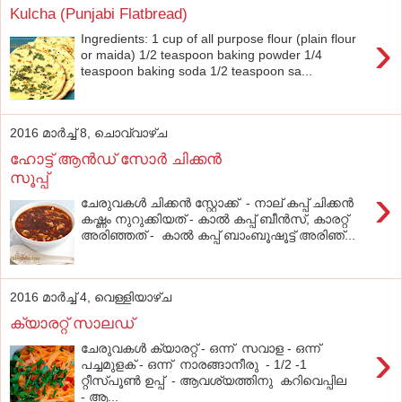
Kulcha (Punjabi Flatbread)
›
Ingredients: 1 cup of all purpose flour (plain flour
or maida) 1/2 teaspoon baking powder 1/4
teaspoon baking soda 1/2 teaspoon sa...
2016 മാർച്ച് 8, ചൊവ്വാഴ്ച
ഹോട്ട് ആൻഡ് സോർ ചിക്കൻ
സൂപ്പ്
›
ചേരുവകൾ ചിക്കൻ സ്റ്റോക്ക് - നാല് കപ്പ് ചിക്കൻ
കഷ്ണം നുറുക്കിയത് - കാൽ കപ്പ് ബീൻസ്, കാരറ്റ്
അരിഞ്ഞത് - കാൽ കപ്പ് ബാംബൂഷൂട്ട് അരിഞ്...
2016 മാർച്ച് 4, വെള്ളിയാഴ്‌ച
ക്യാരറ്റ് സാലഡ്
›
ചേരുവകൾ ക്യാരറ്റ് - ഒന്ന് സവാള - ഒന്ന്
പച്ചമുളക് - ഒന്ന് നാരങ്ങാനീരു - 1/2 -1
റ്റീസ്പൂൺ ഉപ്പ് - ആവശ്യത്തിനു കറിവെപ്പില
- ആ...