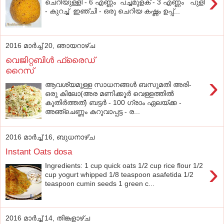
›
ചെറിയുള്ളി - 6 എണ്ണം പച്ചമുളക് - 3 എണ്ണം പുളി
- കുറച്ച് ഇഞ്ചി - ഒരു ചെറിയ കഷ്ണം ഉപ്പ്...
2016 മാർച്ച് 20, ഞായറാഴ്‌ച
വെജിറ്റബിൾ ഫ്രൈഡ്
റൈസ്
›
ആവശ്യമുള്ള സാധനങ്ങൾ ബസുമതി അരി-
ഒരു കിലോ(അര മണിക്കൂർ വെള്ളത്തിൽ
കുതിർത്തത്) ബട്ടർ - 100 ഗ്രാം ഏലയ്ക്ക -
അഞ്ചെണ്ണം കറുവാപ്പട്ട - ര...
2016 മാർച്ച് 16, ബുധനാഴ്‌ച
Instant Oats dosa
›
Ingredients: 1 cup quick oats 1/2 cup rice flour 1/2
cup yogurt whipped 1/8 teaspoon asafetida 1/2
teaspoon cumin seeds 1 green c...
2016 മാർച്ച് 14, തിങ്കളാഴ്‌ച