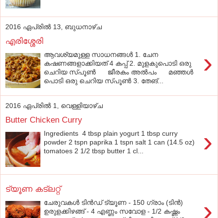
2016 ഏപ്രിൽ 13, ബുധനാഴ്‌ച
എരിശ്ശേരി
›
ആവശ്യമുള്ള സാധനങ്ങൾ 1. ചേന
കഷണങ്ങളാക്കിയത് 4 കപ്പ് 2. മുളകുപൊടി ഒരു
ചെറിയ സ്പൂൺ ജീരകം അൽപം മഞ്ഞൾ
പൊടി ഒരു ചെറിയ സ്പൂൺ 3. തേങ്...
2016 ഏപ്രിൽ 1, വെള്ളിയാഴ്‌ച
Butter Chicken Curry
›
Ingredients 4 tbsp plain yogurt 1 tbsp curry
powder 2 tspn paprika 1 tspn salt 1 can (14.5 oz)
tomatoes 2 1/2 tbsp butter 1 cl...
ട്യൂണ കട്‌ലറ്റ്
›
ചേരുവകൾ ടിൻഡ് ട്യൂണ - 150 ഗ്രാം (ടിൻ)
ഉരുളക്കിഴങ്ങ് - 4 എണ്ണം സവോള - 1/2 കഷ്ണം