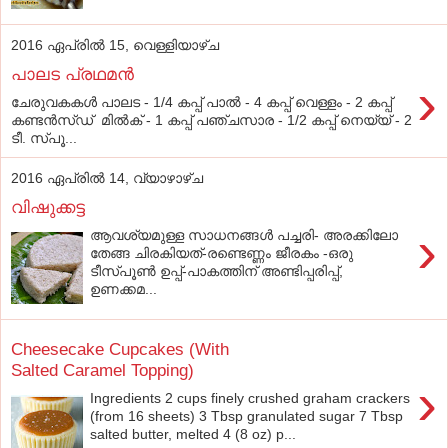
2016 ഏപ്രിൽ 15, വെള്ളിയാഴ്‌ച
പാലട പ്രഥമൻ
›
ചേരുവകകൾ പാലട - 1/4 കപ്പ് പാല്‍ - 4 കപ്പ് വെള്ളം - 2 കപ്പ്
കണ്ടന്‍സ്ഡ് മിൽക് - 1 കപ്പ് പഞ്ചസാര - 1/2 കപ്പ് നെയ്യ് - 2
ടീ. സ്പൂ...
2016 ഏപ്രിൽ 14, വ്യാഴാഴ്‌ച
വിഷുക്കട്ട
›
ആവശ്യമുള്ള സാധനങ്ങള്‍ പച്ചരി- അരക്കിലോ
തേങ്ങ ചിരകിയത്‌-രണ്ടെണ്ണം ജീരകം -ഒരു
ടീസ്‌പൂണ്‍ ഉപ്പ്‌-പാകത്തിന്‌ അണ്ടിപ്പരിപ്പ്‌,
ഉണക്കമ...
Cheesecake Cupcakes (With
Salted Caramel Topping)
›
Ingredients 2 cups finely crushed graham crackers
(from 16 sheets) 3 Tbsp granulated sugar 7 Tbsp
salted butter, melted 4 (8 oz) p...