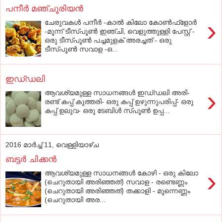
പനീർ മഞ്ചൂരിയൻ
›
ചേരുവകൾ പനീർ -കാൽ കിലോ കോൺഫ്ളോർ
-മൂന്ന് ടീസ്പൂൺ ഇഞ്ചി, വെളുത്തുള്ളി പേസ്റ്റ് -
ഒരു ടീസ്പൂൺ പച്ചമുളക് അരച്ചത് - ഒരു
ടീസ്പൂൺ സവാള -ഒ...
ഇഡ്‌ഡലി
›
ആവശ്യമുള്ള സാധനങ്ങള്‍ ഇഡ്‌ഡലി അരി-
രണ്ട്‌ കപ്പ്‌ കുത്തരി- ഒരു കപ്പ്‌ ഉഴുന്നുപരിപ്പ്‌- ഒരു
കപ്പ്‌ ഉലുവ- ഒരു ടേബിള്‍ സ്‌പൂണ്‍ ഉപ്പ...
2016 മാർച്ച് 11, വെള്ളിയാഴ്‌ച
ബട്ടർ ചിക്കൻ
›
ആവശ്യമുള്ള സാധനങ്ങൾ കോഴി - ഒരു കിലോ
(ചെറുതായി അരിഞ്ഞത്) സവാള - രണ്ടെണ്ണം
(ചെറുതായി അരിഞ്ഞത്) തക്കാളി - മൂന്നെണ്ണം
(ചെറുതായി അര...