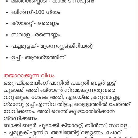
മഞ്ഞൾപ്പൊടി - കാൽ ടീസ്പൂൺ
ബീൻസ് -100 ഗ്രാം
ക്യാരറ്റ് - ഒരെണ്ണം
സവാള - രണ്ടെണ്ണം
പച്ചമുളക് - മൂന്നെണ്ണം(കീറിയത്)
ഉപ്പ് - ആവശ്യത്തിന്
തയാറാക്കുന്ന വിധം
ഒരു ഫ്രൈയിംഗ് പാനിൽ പകുതി ബട്ടർ ഇട്ട്
ചൂടാക്കി അരി ബ്രൗൺ നിറമാകുന്നതുവരെ
വറുക്കുക. ശേഷം അരി, ഏലയ്ക്ക ,കറുവാപ്പട്ട,
ഗ്രാമ്പു ഉപ്പ് എന്നിവ തിളച്ച വെളളത്തിൽ ചേർത്ത്
വേവിക്കണം. അരി വെന്ത് കുഴയാതിരിക്കാൻ
ശ്രദ്ധിക്കണം.
ബാക്കി ബട്ടർ ചൂടാക്കി ക്യാരറ്റ്, ബീൻസ്, സവാള,
പച്ചമുളക് എന്നിവ അരിഞ്ഞിട്ട് വഴറ്റണം. ചോറ്