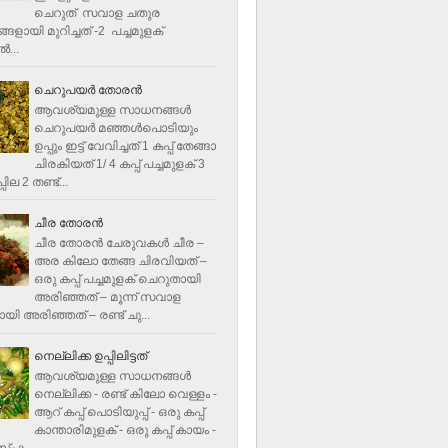
ചെറുത് സവാള ചതുര
ളായി മുറിച്ചത് -2 പച്ചമുളക്
്‍...
ചെറുപയർ തോരൻ
ആവശ്യമുള്ള സാധനങ്ങൾ
ചെറുപയർ മഞ്ഞൾപൊടിയും
ഉപ്പും ഇട്ട് വേവിച്ചത് 1 കപ്പ് തേങ്ങാ
ചിരകിയത് 1/ 4 കപ്പ് പച്ചമുളക് 3
ില 2 തണ്ട്...
ചീര തോരന്‍
ചീര തോരന്‍ ചേരുവകള്‍ ചീര –
അര കിലോ തേങ്ങ ചിരവിയത് –
ഒരു കപ്പ് പച്ചമുളക് ചെറുതായി
അരിഞ്ഞത് – മൂന്ന് സവാള
യി അരിഞ്ഞത് – രണ്ട് ചു...
നെല്ലിക്ക ഉപ്പിലിട്ടത്
ആവശ്യമുള്ള സാധനങ്ങള്‍
നെല്ലിക്ക - രണ്ട് കിലോ വെള്ളം -
ആറ് കപ്പ് പൊടിയുപ്പ് - ഒരു കപ്പ്
കാന്താരിമുളക് - ഒരു കപ്പ് കായം -