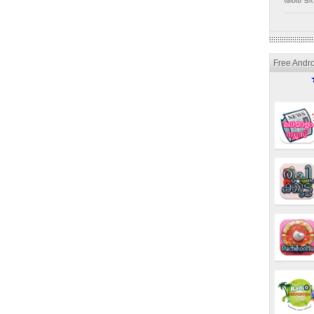
അര ടീസ
Free Andr