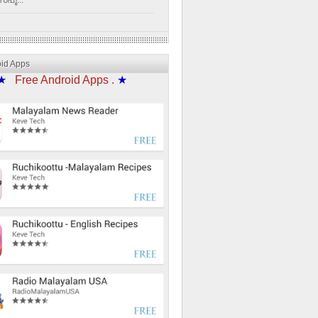
്പൂ...
oid Apps
★
Free Android Apps .
★