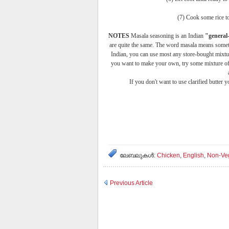
(7) Cook some rice to
NOTES
Masala seasoning is an Indian
"general
are quite the same. The word masala means somethin
Indian, you can use most any store-bought mixture
you want to make your own, try some mixture of 
If you don't want to use clarified butter y
ലേബലുകള്‍:
Chicken
,
English
,
Non-Ve
Previous Article