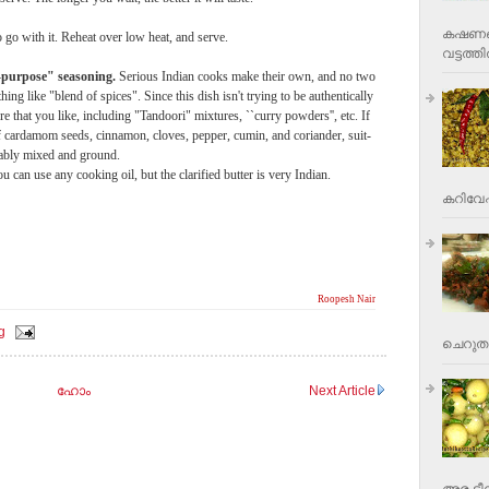
കഷണങ്ങ
 go with it. Reheat over low heat, and serve.
വട്ടത്തില
-purpose" seasoning.
Serious Indian cooks make their own, and no two
g like "blend of spices". Since this dish isn't trying to be authentically
 that you like, including "Tandoori" mixtures, ``curry powders'', etc. If
cardamom seeds, cinnamon, cloves, pepper, cumin, and coriander, suit-
ably mixed and ground.
ou can use any cooking oil, but the clarified butter is very Indian.
കറിവേപ്പ
Roopesh Nair
g
ചെറുതാ
ഹോം
Next Article