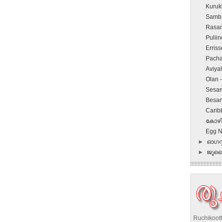
Kuruk
Samba
Rasa
Puli
Erris
Pacha
Aviy
Olan
Sesam
Besa
Carib
കോഴി
Egg N
►
ഓഗസ്റ
►
ജൂ
Ruchikoott