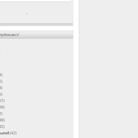
.
ര്‍ക്കൈവ്
)
)
)
)
)
3)
5)
3)
5)
07)
08)
2)
48)
42)
സംബർ
(42)