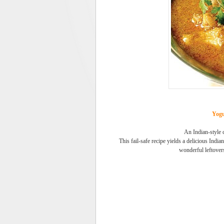
Yogu
An Indian-style 
This fail-safe recipe yields a delicious India
wonderful leftovers-