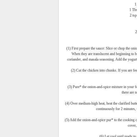
1
1 Tbs
2 tsp
2
(1) First prepare the sauce: Slice or chop the onio
When they are translucent and beginning to b
coriander, and masala seasoning. Add the yogur
(2) Cut the chicken into chunks. If you are fe
(3) Pure* the onion-and-spice mixture in your f
there are n
(4) Over medium-high heat, heat the clarified butter
continuously for 2 minutes, 
(5) Add the onion-and-spice pur* to the cooking chi
cover,
(6) Let cool until ready to 