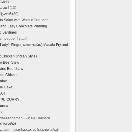
ംബർ
(8)
‌ടോബർ
(13)
റ്റംബർ
(30)
la Salad with Walnut Croutons
 and Easy Chocolate Pudding
ed Sardines
n pepper fry.....!!!!
(Lady's Finger, വെണ്ടയ്ക്ക) Masala Fry and
 Chicken (Indian Style)
no Beef Stew
ine Beef Stew
Peri Chicken
ulav
se Cake
BAR
PPU CURRY
Kurma
sa
daPradhaman - പാലടപ്രഥമന്‍
ണസദ്യ)
ayasam - പാല്‍പായസം (ഓണസദ്യ)