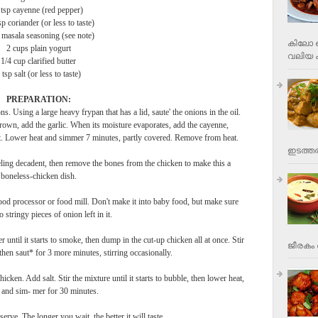
 tsp cayenne (red pepper)
p coriander (or less to taste)
 masala seasoning (see note)
കിലോ വ
2 cups plain yogurt
വലിയ ക
1/4 cup clarified butter
 tsp salt (or less to taste)
PREPARATION:
ns. Using a large heavy frypan that has a lid, saute' the onions in the oil.
rown, add the garlic. When its moisture evaporates, add the cayenne,
t. Lower heat and simmer 7 minutes, partly covered. Remove from heat.
ഇടത്തര
eling decadent, then remove the bones from the chicken to make this a
boneless-chicken dish.
ood processor or food mill. Don't make it into baby food, but make sure
o stringy pieces of onion left in it.
 until it starts to smoke, then dump in the cut-up chicken all at once. Stir
ജീരകം 
then saut* for 3 more minutes, stirring occasionally.
cken. Add salt. Stir the mixture until it starts to bubble, then lower heat,
 and sim- mer for 30 minutes.
serve. The longer you wait, the better it will taste.