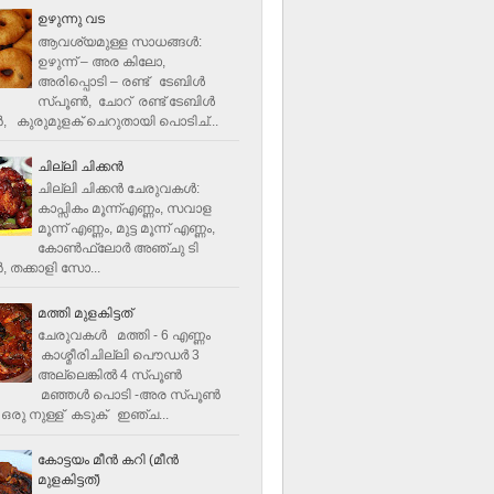
ഉഴുന്നു വട
ആവശ്യമുള്ള സാധങ്ങൾ:
ഉഴുന്ന് – അര കിലോ,
അരിപ്പൊടി – രണ്ട് ടേബിൾ
സ്പൂൺ, ചോറ് രണ്ട് ടേബിള്‍
‍, കുരുമുളക് ചെറുതായി പൊടിച്...
ചില്ലി ചിക്കൻ
ചില്ലി ചിക്കൻ ചേരുവകള്‍:
കാപ്സികം മൂന്ന്എണ്ണം, സവാള
മൂന്ന് എണ്ണം, മുട്ട മൂന്ന് എണ്ണം,
കോണ്‍ഫ്ലോര്‍ അഞ്ചു ടി
, തക്കാളി സോ...
മത്തി മുളകിട്ടത്
ചേരുവകൾ മത്തി - 6 എണ്ണം
കാശ്മീരിചില്ലി പൌഡർ 3
അല്ലെങ്കിൽ 4 സ്പൂണ്‍
മഞ്ഞൾ പൊടി -അര സ്പൂണ്‍
ഒരു നുള്ള് കടുക് ഇഞ്ച...
കോട്ടയം മീന്‍ കറി (മീന്‍
മുളകിട്ടത്‌)