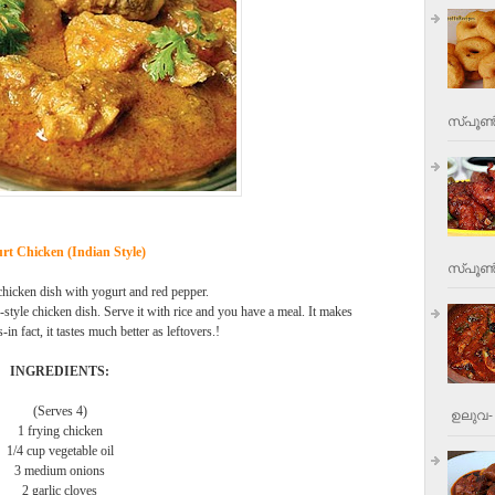
സ്പൂണ്
rt Chicken (Indian Style)
സ്പൂണ്‍
chicken dish with yogurt and red pepper.
n-style chicken dish. Serve it with rice and you have a meal. It makes
in fact, it tastes much better as leftovers.!
INGREDIENTS:
(Serves 4)
ഉലുവ- 
1 frying chicken
1/4 cup vegetable oil
3 medium onions
2 garlic cloves