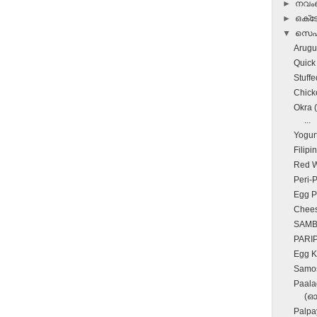
►
നവ
►
ഒക്
▼
സെപ്
Arugu
Quick
Stuff
Chicke
Okra 
...
Yogurt
Filipi
Red W
Peri-
Egg P
Chee
SAM
PARI
Egg 
Samo
Paala
(ഓ
Palp