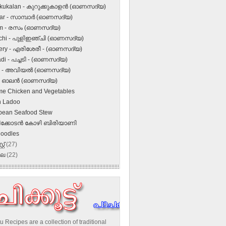
kukalan - കുറുക്കുകാളന്‍ (ഓണസദ്യ)
r - സാമ്പാര്‍ (ഓണസദ്യ)
m - രസം (ഓണസദ്യ)
inchi - പുളിഇഞ്ചി (ഓണസദ്യ)
sery - എരിശേരീ - (ഓണസദ്യ)
di - പച്ചടി - (ഓണസദ്യ)
al - അവിയല്‍ (ഓണസദ്യ)
 - ഓലന്‍ (ഓണസദ്യ)
e Chicken and Vegetables
n Ladoo
bean Seafood Stew
ക്കോടന്‍ കോഴി ബിരിയാണി
oodles
്റ്
(27)
ലൈ
(22)
u Recipes are a collection of traditional