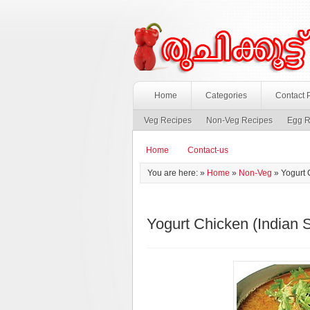
Home
Categories
Contact 
Veg Recipes
Non-Veg Recipes
Egg R
Home
Contact-us
You are here: »
Home
»
Non-Veg
»
Yogurt 
Yogurt Chicken (Indian S