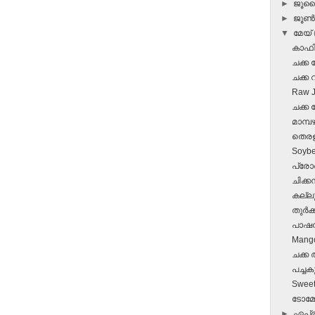
►
ജൂ
►
ജൂ
▼
മേയ്
കാഫി
ചക്ക ന
ചക്ക വ
Raw Ja
ചക്ക 
മാമ്പ
തെരളി
Soybe
പ്രോണ
ചിക്കന്
കല്ലുമ
തുര്‍ക്
പാഷന്
Mang
ചക്ക
പച്ച
Sweet
ടോമ്മ
►
ഏപ്