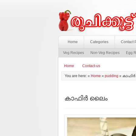
Home
Categories
Contact 
Veg Recipes
Non-Veg Recipes
Egg R
Home
Contact-us
You are here: »
Home
»
pudding
»
കാഫിര്
കാഫിര്‍ ലൈം