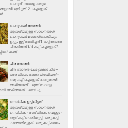
ചെറുത് സവാള ചതുര
ളായി മുറിച്ചത് -2 പച്ചമുളക്
്‍...
ചെറുപയർ തോരൻ
ആവശ്യമുള്ള സാധനങ്ങൾ
ചെറുപയർ മഞ്ഞൾപൊടിയും
ഉപ്പും ഇട്ട് വേവിച്ചത് 1 കപ്പ് തേങ്ങാ
ചിരകിയത് 1/ 4 കപ്പ് പച്ചമുളക് 3
ില 2 തണ്ട്...
ചീര തോരന്‍
ചീര തോരന്‍ ചേരുവകള്‍ ചീര –
അര കിലോ തേങ്ങ ചിരവിയത് –
ഒരു കപ്പ് പച്ചമുളക് ചെറുതായി
അരിഞ്ഞത് – മൂന്ന് സവാള
യി അരിഞ്ഞത് – രണ്ട് ചു...
നെല്ലിക്ക ഉപ്പിലിട്ടത്
ആവശ്യമുള്ള സാധനങ്ങള്‍
നെല്ലിക്ക - രണ്ട് കിലോ വെള്ളം -
ആറ് കപ്പ് പൊടിയുപ്പ് - ഒരു കപ്പ്
കാന്താരിമുളക് - ഒരു കപ്പ് കായം -