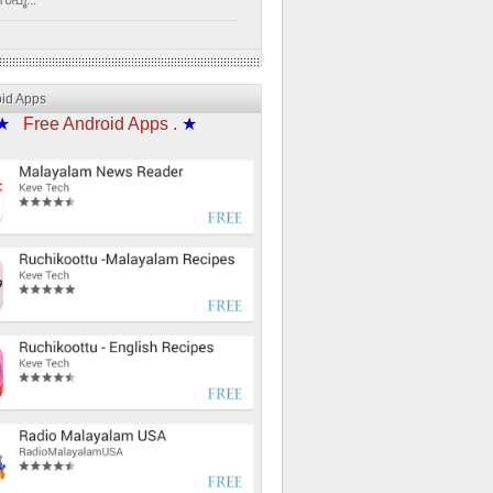
്പൂ...
oid Apps
★
Free Android Apps .
★