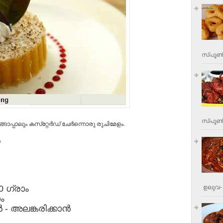
സ്പൂണ്
സ്പൂണ്‍
്പാലും കസ്‌റ്റേര്‍ഡ് ചേര്‍ന്നൊരു രുചിമേളം.
00 ഗ്രാം
ഉലുവ- 
ം
 - അലങ്കരിക്കാന്‍