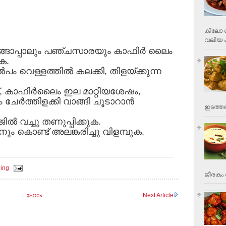
കിലോ വ
വലിയ ക
ങ്ങാപ്പാലും പഞ്ചസാരയും കാഫിര്‍ ലൈം
ുക.
്‍പം വെള്ളത്തില്‍ കലക്കി, തിളയ്ക്കുന്ന
ന്, കാഫിര്‍ലൈം ഇല മാറ്റിയശേഷം,
ര്‍ത്തിളക്കി വാങ്ങി ചൂടാറാന്‍
ഇടത്തര
്ജില്‍ വച്ചു തണുപ്പിക്കുക.
ും കൊണ്ട് അലങ്കരിച്ചു വിളമ്പുക.
ing
ജീരകം 
ഹോം
Next Article