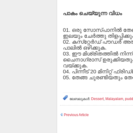
പാകം ചെയ്യുന്ന വിധം
01. ഒരു സോസ്പാനില്‍ തേ
ഇലയും ചേര്‍ത്തു തിളപ്പിക്ക
02. കസ്‌റ്റേര്‍ഡ് പൗഡര്‍ അല
പാലില്‍ ഒഴിക്കുക.
03. ഈ മിശ്രിതത്തില്‍ നിന്
ചൈനാഗ്രാസ് ഉരുക്കിയതും ചേ
വയ്ക്കുക.
04. പിന്നീട് 20 മിനിറ്റ് ഫ്രിഡ
05. തേങ്ങ ചുരണ്ടിയതും തേന
ലേബലുകള്‍:
Dessert
,
Malayalam
,
pudd
Previous Article