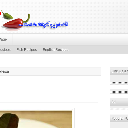
Page
ecipes
Fish Recipes
English Recipes
Like Us &
‍ ലൈം
Ad
Popular P