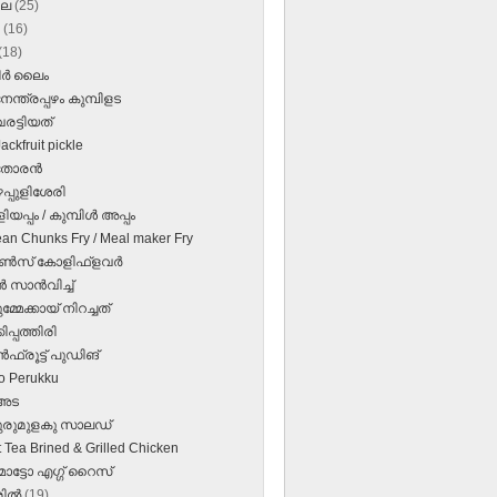
ലൈ
(25)
ൺ
(16)
(18)
ര്‍ ലൈം
േന്ത്രപ്പഴം കുമ്പിളട
രട്ടിയത്‌
ckfruit pickle
തോരന്‍
ഴപ്പുളിശേരി
യപ്പം / കുമ്പിൾ അപ്പം
an Chunks Fry / Meal maker Fry
്‍സ്‌ കോളിഫ്‌ളവര്‍
‍ സാന്‍വിച്ച്‌
്മേക്കായ്‌ നിറച്ചത്‌
കിപ്പത്തിരി
‍ഫ്രൂട്ട് പുഡിങ്
o Perukku
 അട
കുരുമുളകു സാലഡ്
 Tea Brined & Grilled Chicken
ോട്ടോ എഗ്ഗ് റൈസ്
രിൽ
(19)