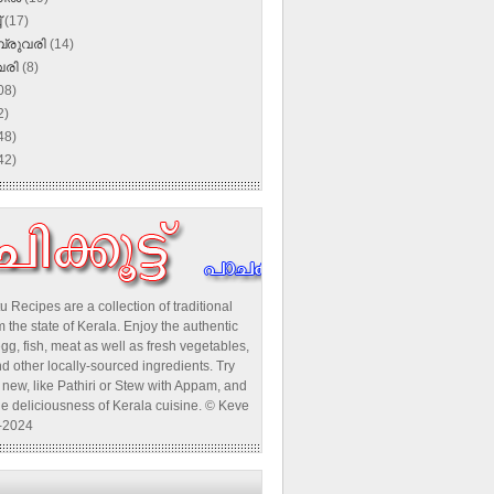
്
(17)
്രുവരി
(14)
വരി
(8)
08)
2)
48)
42)
u Recipes are a collection of traditional
 the state of Kerala. Enjoy the authentic
egg, fish, meat as well as fresh vegetables,
d other locally-sourced ingredients. Try
new, like Pathiri or Stew with Appam, and
he deliciousness of Kerala cuisine. © Keve
-2024