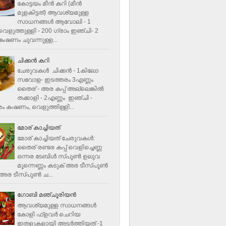
കോട്ടയം മീന്‍ കറി (മീന്‍
മുളകിട്ടത്‌) ആവശ്യമുള്ള
സാധനങ്ങള്‍ ആവോലി - 1
െളുത്തുള്ളി - 200 ഗ്രാം ഇഞ്ചി- 2
ഷണം ചുവന്നുള്ള...
ചിക്കന്‍ കറി
ചേരുവകൾ ചിക്കന്‍ - 1കിലോ
സവോള- ഇടത്തരം 3എണ്ണം
തൈര് - അര കപ്പ്‌ അല്ലെങ്കില്‍
തക്കാളി - 2എണ്ണം ഇഞ്ചി -
ം കഷണം, വെളുത്തിള്ളി...
മോര് കാച്ചിയത്
മോര് കാച്ചിയത് ചേരുവകള്‍‌:
തൈര് രണ്ടര കപ്പ് വെളിച്ചെണ്ണ
ഒന്നര ടേബിള്‍ സ്പൂണ്‍ ഉലുവ
മൂന്നെണ്ണം കടുക് അര ടീസ്പൂണ്‍
അര ടീസ്പൂണ്‍ ച...
ഗോബി മഞ്ചൂരിയന്‍
ആവശ്യമുള്ള സാധനങ്ങൾ
കോളി ഫ്ളവര്‍ ചെറിയ
ഇതളുകളായി അടര്‍ത്തിയത് -1