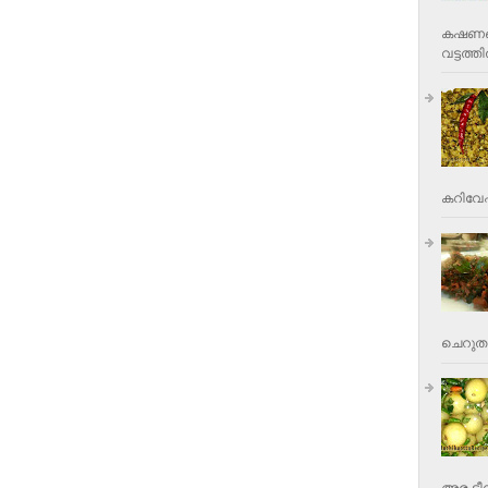
കഷണങ്ങ
വട്ടത്തില
കറിവേപ്പ
ചെറുതാ