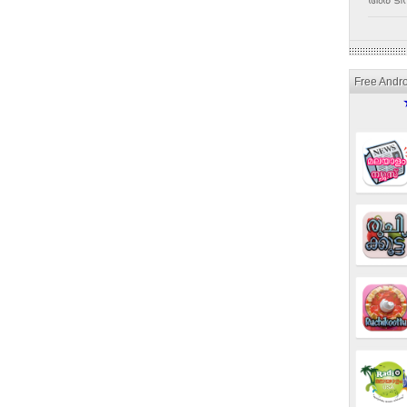
അര ടീസ
Free Andr