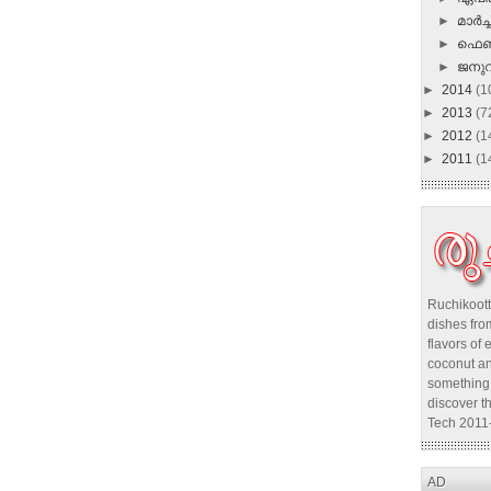
►
മാർച്ച
►
ഫെബ
►
ജനു
►
2014
(1
►
2013
(7
►
2012
(1
►
2011
(1
Ruchikoott
dishes from
flavors of 
coconut an
something 
discover t
Tech 2011
AD