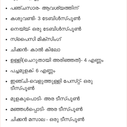
പഞ്ചസാര- ആവശ്യത്തിന്‌
കശുവണ്ടി- 3 ടേബിള്‍സ്‌പൂണ്‍
നെയ്യ്‌- ഒരു ടേബിള്‍സ്‌പൂണ്‍
സ്‌പൈസി മിക്‌സിംഗ്‌
ചിക്കന്‍- കാല്‍ കിലോ
ഉള്ളി(ചെറുതായി അരിഞ്ഞത്‌)- 4 എണ്ണം
പച്ചമുളക്‌- 6 എണ്ണം
ഇഞ്ചി-വെളുത്തുള്ളി പേസ്‌റ്റ്- ഒരു
ടീസ്‌പൂണ്‍
മുളകുപൊടി- അര ടീസ്‌പൂണ്‍
മഞ്ഞള്‍പ്പൊടി- അര ടീസ്‌പൂണ്‍
ചിക്കന്‍ മസാല - ഒരു ടീസ്‌പൂണ്‍