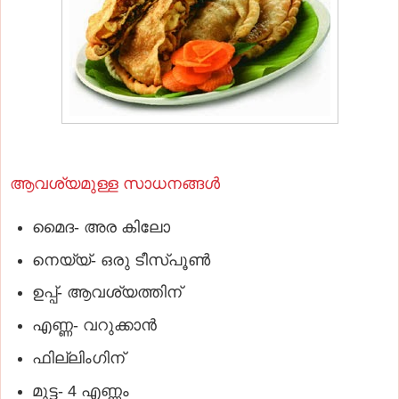
ആവശ്യമുള്ള സാധനങ്ങള്‍
മൈദ- അര കിലോ
നെയ്യ്‌- ഒരു ടീസ്‌പൂണ്‍
ഉപ്പ്‌- ആവശ്യത്തിന്‌
എണ്ണ- വറുക്കാന്‍
ഫില്ലിംഗിന്‌
മുട്ട- 4 എണ്ണം