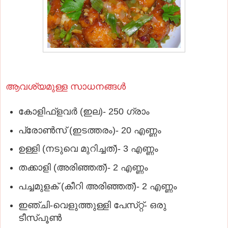
ആവശ്യമുള്ള സാധനങ്ങള്‍
കോളിഫ്‌ളവര്‍ (ഇല)- 250 ഗ്രാം
പ്രോണ്‍സ്‌ (ഇടത്തരം)- 20 എണ്ണം
ഉള്ളി (നടുവെ മുറിച്ചത്‌)- 3 എണ്ണം
തക്കാളി (അരിഞ്ഞത്‌)- 2 എണ്ണം
പച്ചമുളക്‌ (കീറി അരിഞ്ഞത്‌)- 2 എണ്ണം
ഇഞ്ചി-വെളുത്തുള്ളി പേസ്‌റ്റ്- ഒരു
ടീസ്‌പൂണ്‍