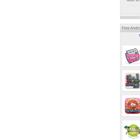
അര ടീസ
Free Andr