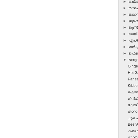
►
ഒക്
►
സെപ്
►
ഓഗസ്റ
►
ജൂ
►
ജൂ
►
മേയ്
►
ഏപ്
►
മാർച്ച
►
ഫെബ
▼
ജനു
Ginge
Hot G
Panee
Kibbe
കൊഞ്
മീന്‍
കോഴി
താറാവ്
ചൂര പറ
Beef 
കക്ക 
റോസ്റ്റ