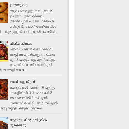
ഉഴുന്നു വട
ആവശ്യമുള്ള സാധങ്ങൾ:
ഉഴുന്ന് – അര കിലോ,
അരിപ്പൊടി – രണ്ട് ടേബിൾ
സ്പൂൺ, ചോറ് രണ്ട് ടേബിള്‍
‍, കുരുമുളക് ചെറുതായി പൊടിച്...
ചില്ലി ചിക്കൻ
ചില്ലി ചിക്കൻ ചേരുവകള്‍:
കാപ്സികം മൂന്ന്എണ്ണം, സവാള
മൂന്ന് എണ്ണം, മുട്ട മൂന്ന് എണ്ണം,
കോണ്‍ഫ്ലോര്‍ അഞ്ചു ടി
, തക്കാളി സോ...
മത്തി മുളകിട്ടത്
ചേരുവകൾ മത്തി - 6 എണ്ണം
കാശ്മീരിചില്ലി പൌഡർ 3
അല്ലെങ്കിൽ 4 സ്പൂണ്‍
മഞ്ഞൾ പൊടി -അര സ്പൂണ്‍
ഒരു നുള്ള് കടുക് ഇഞ്ച...
കോട്ടയം മീന്‍ കറി (മീന്‍
മുളകിട്ടത്‌)