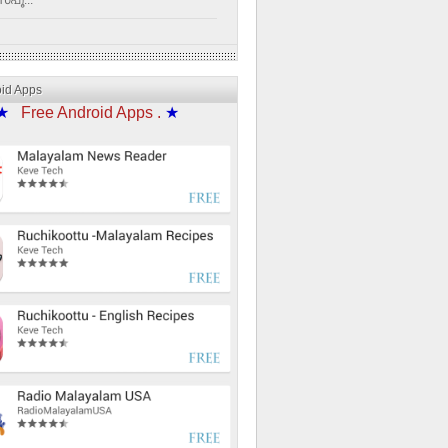
്പൂ...
oid Apps
★
Free Android Apps .
★