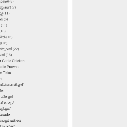
‌ടോബർ
(8)
റ്റംബർ
(7)
്റ്
(11)
ലൈ
(6)
ൺ
(11)
(18)
രിൽ
(16)
്
(18)
്രുവരി
(22)
വരി
(16)
r Garlic Chicken
arlic Prawns
r Tikka
h
ച് പൊരിച്ചത്
പീര
 പിരളന്‍
 റോസ്റ്റ്
്റിച്ചത്
Assado
പെപ്പര്‍ ഫ്രൈ
് പോര്‍ക്ക്