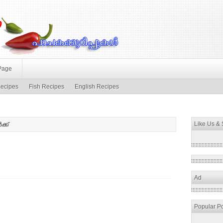
Page
ecipes
Fish Recipes
English Recipes
Like Us &
ക്ക്
Ad
Popular P