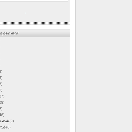
.
ര്‍ക്കൈവ്
)
)
)
)
)
3)
5)
3)
5)
07)
08)
2)
48)
സംബർ
(9)
ംബർ
(6)