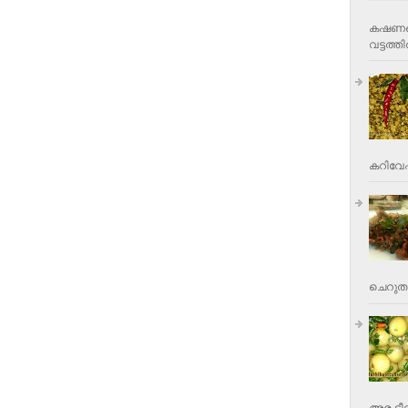
കഷണങ്ങ
വട്ടത്തില
കറിവേപ്പ
ചെറുതാ