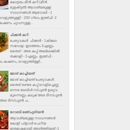
കോട്ടയം മീന്‍ കറി (മീന്‍
മുളകിട്ടത്‌) ആവശ്യമുള്ള
സാധനങ്ങള്‍ ആവോലി - 1
െളുത്തുള്ളി - 200 ഗ്രാം ഇഞ്ചി- 2
ഷണം ചുവന്നുള്ള...
ചിക്കന്‍ കറി
ചേരുവകൾ ചിക്കന്‍ - 1കിലോ
സവോള- ഇടത്തരം 3എണ്ണം
തൈര് - അര കപ്പ്‌ അല്ലെങ്കില്‍
തക്കാളി - 2എണ്ണം ഇഞ്ചി -
ം കഷണം, വെളുത്തിള്ളി...
മോര് കാച്ചിയത്
മോര് കാച്ചിയത് ചേരുവകള്‍‌:
തൈര് രണ്ടര കപ്പ് വെളിച്ചെണ്ണ
ഒന്നര ടേബിള്‍ സ്പൂണ്‍ ഉലുവ
മൂന്നെണ്ണം കടുക് അര ടീസ്പൂണ്‍
അര ടീസ്പൂണ്‍ ച...
ഗോബി മഞ്ചൂരിയന്‍
ആവശ്യമുള്ള സാധനങ്ങൾ
കോളി ഫ്ളവര്‍ ചെറിയ
ഇതളുകളായി അടര്‍ത്തിയത് -1