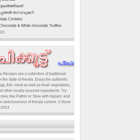
ഉലര്‍ത്തിയത്
പ്പന്തല്‍ താറാവുകറി
late Crinkles
Chocolate & White chocolate Truffles
42)
u Recipes are a collection of traditional
 the state of Kerala. Enjoy the authentic
egg, fish, meat as well as fresh vegetables,
d other locally-sourced ingredients. Try
new, like Pathiri or Stew with Appam, and
he deliciousness of Kerala cuisine. © Keve
-2024