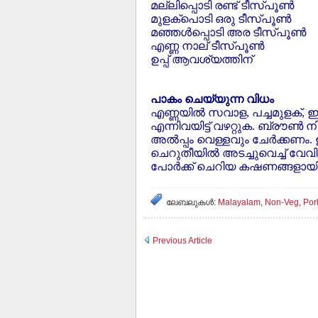
മല്ലിപ്പൊടി രണ്ട് ടീസ്പൂണ്‍
മുളക്‌പൊടി ഒരു ടീസ്പൂണ്‍
മഞ്ഞള്‍പ്പൊടി അര ടീസ്പൂണ്‍
എണ്ണ നാല് ടീസ്പൂണ്‍
ഉപ്പ് ആവശ്യത്തിന്
പാകം ചെയ്യുന്ന വിധം
എണ്ണയില്‍ സവാള, പച്ചമുളക്, ഇഞ്
എന്നിവയിട്ട് വഴറ്റുക. ബ്രൗണ്‍
അല്‍പ്പം വെള്ളവും ചേര്‍ക്കണം. ഇ
ചെറുതീയില്‍ അടച്ചുവെച്ച് വേവി
പോര്‍ക്ക് ചെറിയ കഷണങ്ങളായി 
ലേബലുകള്‍:
Malayalam
,
Non-Veg
,
Por
Previous Article