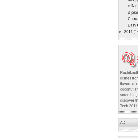
ബീഫ് 
മുല്ല
Choco
Easy 
►
2011
(1
Ruchikoott
dishes from
flavors of 
coconut an
something 
discover t
Tech 2011
AD