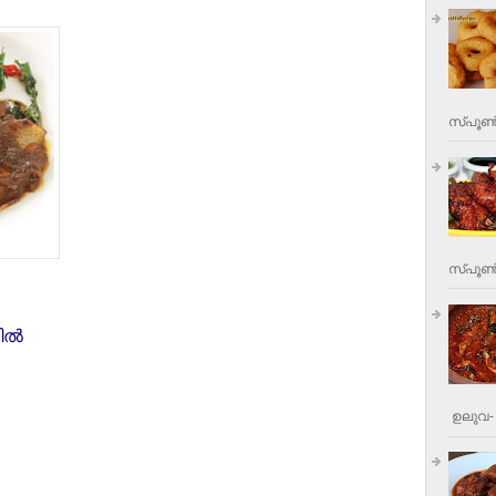
സ്പൂണ്
സ്പൂണ്‍
ല്‍
ഉലുവ- 