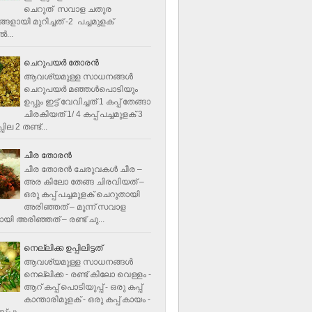
ചെറുത് സവാള ചതുര
ളായി മുറിച്ചത് -2 പച്ചമുളക്
്‍...
ചെറുപയർ തോരൻ
ആവശ്യമുള്ള സാധനങ്ങൾ
ചെറുപയർ മഞ്ഞൾപൊടിയും
ഉപ്പും ഇട്ട് വേവിച്ചത് 1 കപ്പ് തേങ്ങാ
ചിരകിയത് 1/ 4 കപ്പ് പച്ചമുളക് 3
ില 2 തണ്ട്...
ചീര തോരന്‍
ചീര തോരന്‍ ചേരുവകള്‍ ചീര –
അര കിലോ തേങ്ങ ചിരവിയത് –
ഒരു കപ്പ് പച്ചമുളക് ചെറുതായി
അരിഞ്ഞത് – മൂന്ന് സവാള
യി അരിഞ്ഞത് – രണ്ട് ചു...
നെല്ലിക്ക ഉപ്പിലിട്ടത്
ആവശ്യമുള്ള സാധനങ്ങള്‍
നെല്ലിക്ക - രണ്ട് കിലോ വെള്ളം -
ആറ് കപ്പ് പൊടിയുപ്പ് - ഒരു കപ്പ്
കാന്താരിമുളക് - ഒരു കപ്പ് കായം -