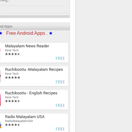
്പൂ...
oid Apps
★
Free Android Apps .
★