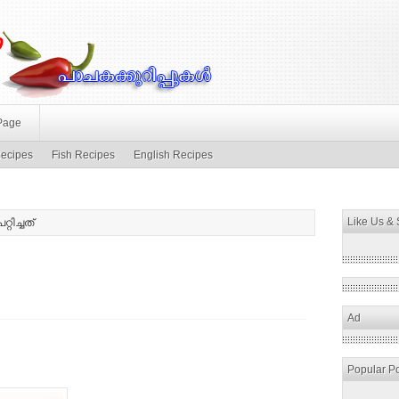
Page
ecipes
Fish Recipes
English Recipes
Like Us &
്റിച്ചത്
Ad
Popular P