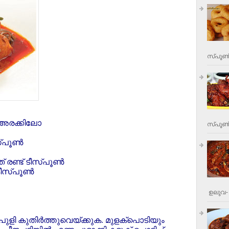
സ്പൂണ്
 അരക്കിലോ
സ്പൂണ്‍
്പൂണ്‍
രണ്ട് ടീസ്പൂണ്‍
ടീസ്പൂണ്‍
ഉലുവ- 
ംപുളി കുതിര്‍ത്തുവെയ്ക്കുക. മുളക്‌പൊടിയും