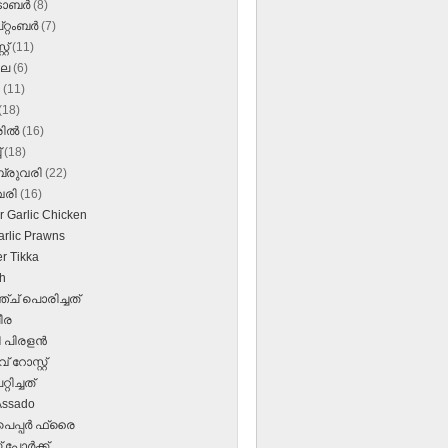
‌ടോബർ
(8)
റ്റംബർ
(7)
്റ്
(11)
ലൈ
(6)
ൺ
(11)
(18)
രിൽ
(16)
്
(18)
്രുവരി
(22)
വരി
(16)
r Garlic Chicken
arlic Prawns
r Tikka
h
ച് പൊരിച്ചത്
പീര
 പിരളന്‍
 റോസ്റ്റ്
്റിച്ചത്
Assado
പെപ്പര്‍ ഫ്രൈ
് പോര്‍ക്ക്