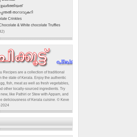
ഉലര്‍ത്തിയത്
പ്പന്തല്‍ താറാവുകറി
late Crinkles
Chocolate & White chocolate Truffles
42)
u Recipes are a collection of traditional
 the state of Kerala. Enjoy the authentic
egg, fish, meat as well as fresh vegetables,
d other locally-sourced ingredients. Try
new, like Pathiri or Stew with Appam, and
he deliciousness of Kerala cuisine. © Keve
-2024