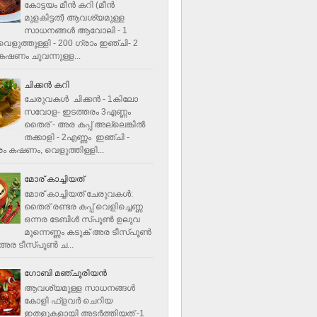
കോട്ടയം മീന്‍ കറി (മീന്‍
മുളകിട്ടത്‌) ആവശ്യമുള്ള
സാധനങ്ങള്‍ ആവോലി - 1
െളുത്തുള്ളി - 200 ഗ്രാം ഇഞ്ചി- 2
ഷണം ചുവന്നുള്ള...
ചിക്കന്‍ കറി
ചേരുവകൾ ചിക്കന്‍ - 1കിലോ
സവോള- ഇടത്തരം 3എണ്ണം
തൈര് - അര കപ്പ്‌ അല്ലെങ്കില്‍
തക്കാളി - 2എണ്ണം ഇഞ്ചി -
ം കഷണം, വെളുത്തിള്ളി...
മോര് കാച്ചിയത്
മോര് കാച്ചിയത് ചേരുവകള്‍‌:
തൈര് രണ്ടര കപ്പ് വെളിച്ചെണ്ണ
ഒന്നര ടേബിള്‍ സ്പൂണ്‍ ഉലുവ
മൂന്നെണ്ണം കടുക് അര ടീസ്പൂണ്‍
അര ടീസ്പൂണ്‍ ച...
ഗോബി മഞ്ചൂരിയന്‍
ആവശ്യമുള്ള സാധനങ്ങൾ
കോളി ഫ്ളവര്‍ ചെറിയ
ഇതളുകളായി അടര്‍ത്തിയത് -1