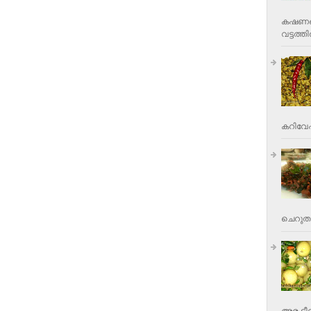
കഷണങ്ങ
വട്ടത്തില
കറിവേപ്പ
ചെറുതാ