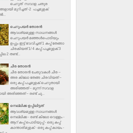
ചെറുത് സവാള ചതുര
ളായി മുറിച്ചത് -2 പച്ചമുളക്
്‍...
ചെറുപയർ തോരൻ
ആവശ്യമുള്ള സാധനങ്ങൾ
ചെറുപയർ മഞ്ഞൾപൊടിയും
ഉപ്പും ഇട്ട് വേവിച്ചത് 1 കപ്പ് തേങ്ങാ
ചിരകിയത് 1/ 4 കപ്പ് പച്ചമുളക് 3
ില 2 തണ്ട്...
ചീര തോരന്‍
ചീര തോരന്‍ ചേരുവകള്‍ ചീര –
അര കിലോ തേങ്ങ ചിരവിയത് –
ഒരു കപ്പ് പച്ചമുളക് ചെറുതായി
അരിഞ്ഞത് – മൂന്ന് സവാള
യി അരിഞ്ഞത് – രണ്ട് ചു...
നെല്ലിക്ക ഉപ്പിലിട്ടത്
ആവശ്യമുള്ള സാധനങ്ങള്‍
നെല്ലിക്ക - രണ്ട് കിലോ വെള്ളം -
ആറ് കപ്പ് പൊടിയുപ്പ് - ഒരു കപ്പ്
കാന്താരിമുളക് - ഒരു കപ്പ് കായം -