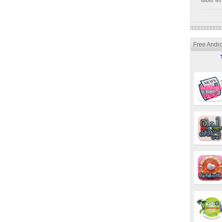
അര ടീസ
Free Andr