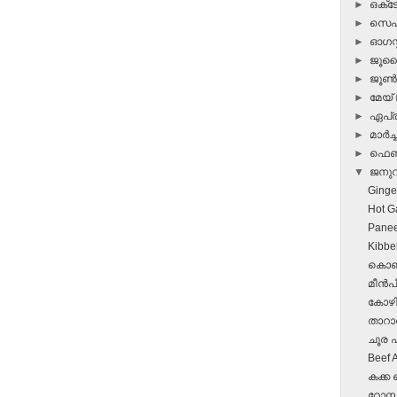
►
ഒക്
►
സെപ്
►
ഓഗസ്റ
►
ജൂ
►
ജൂ
►
മേയ്
►
ഏപ്
►
മാർച്ച
►
ഫെബ
▼
ജനു
Ginge
Hot G
Panee
Kibbe
കൊഞ്
മീന്‍
കോഴി
താറാവ്
ചൂര പറ
Beef 
കക്ക 
റോസ്റ്റ