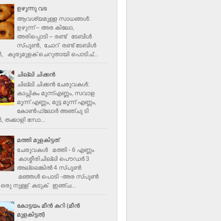
ഉഴുന്നു വട
ആവശ്യമുള്ള സാധങ്ങൾ:
ഉഴുന്ന് – അര കിലോ,
അരിപ്പൊടി – രണ്ട് ടേബിൾ
സ്പൂൺ, ചോറ് രണ്ട് ടേബിള്‍
‍, കുരുമുളക് ചെറുതായി പൊടിച്...
ചില്ലി ചിക്കൻ
ചില്ലി ചിക്കൻ ചേരുവകള്‍:
കാപ്സികം മൂന്ന്എണ്ണം, സവാള
മൂന്ന് എണ്ണം, മുട്ട മൂന്ന് എണ്ണം,
കോണ്‍ഫ്ലോര്‍ അഞ്ചു ടി
, തക്കാളി സോ...
മത്തി മുളകിട്ടത്
ചേരുവകൾ മത്തി - 6 എണ്ണം
കാശ്മീരിചില്ലി പൌഡർ 3
അല്ലെങ്കിൽ 4 സ്പൂണ്‍
മഞ്ഞൾ പൊടി -അര സ്പൂണ്‍
ഒരു നുള്ള് കടുക് ഇഞ്ച...
കോട്ടയം മീന്‍ കറി (മീന്‍
മുളകിട്ടത്‌)