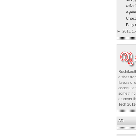
ബീഫ് 
മുല്ല
Choco
Easy 
►
2011
(1
Ruchikoott
dishes from
flavors of 
coconut an
something 
discover t
Tech 2011
AD