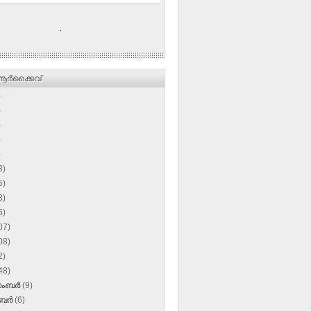
.
ര്‍ക്കൈവ്
)
)
)
)
)
3)
5)
3)
5)
07)
08)
2)
48)
സംബർ
(9)
ംബർ
(6)