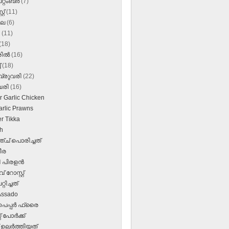
റ്റംബർ
(7)
്റ്
(11)
ലൈ
(6)
ൺ
(11)
(18)
രിൽ
(16)
്
(18)
്രുവരി
(22)
വരി
(16)
r Garlic Chicken
arlic Prawns
r Tikka
h
ച് പൊരിച്ചത്
പീര
 പിരളന്‍
 റോസ്റ്റ്
്റിച്ചത്
Assado
പെപ്പര്‍ ഫ്രൈ
് പോര്‍ക്ക്
ഉലര്‍ത്തിയത്