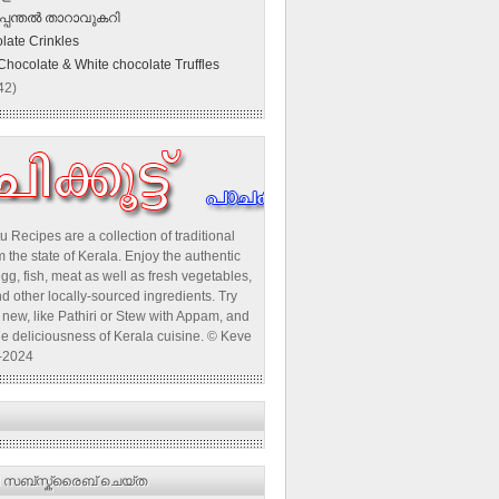
പ്പന്തല്‍ താറാവുകറി
late Crinkles
Chocolate & White chocolate Truffles
42)
u Recipes are a collection of traditional
 the state of Kerala. Enjoy the authentic
egg, fish, meat as well as fresh vegetables,
d other locally-sourced ingredients. Try
new, like Pathiri or Stew with Appam, and
he deliciousness of Kerala cuisine. © Keve
-2024
 സബ്‌സ്ക്രൈബ് ചെയ്ത