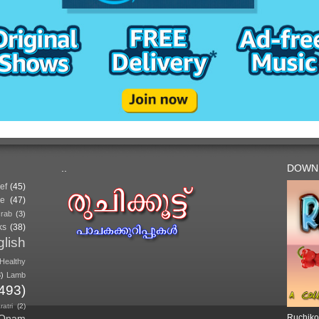
..
DOWN
ef
(45)
e
(47)
crab
(3)
ks
(38)
lish
Healthy
3)
Lamb
(493)
atri
(2)
Onam
Ruchiko