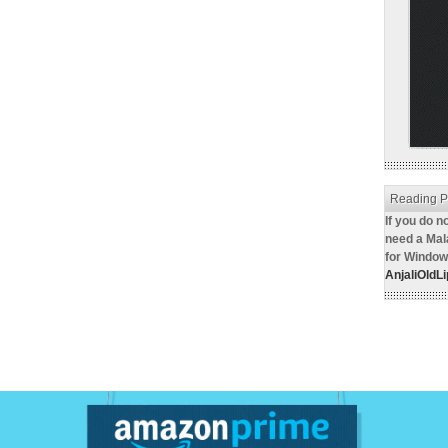
Reading P
If you do n
need a Mal
for Window
AnjaliOldLip