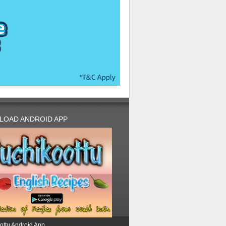
LOAD ANDROID APP
ottu Android App