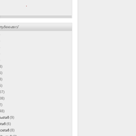
.
ര്‍ക്കൈവ്
)
)
)
)
)
3)
5)
3)
5)
07)
08)
2)
48)
സംബർ
(9)
ംബർ
(6)
‌ടോബർ
(8)