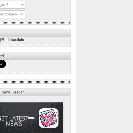
ുകള്‍
രായങ്ങള്‍
@RuchikoottuIn
witter
m News Reader