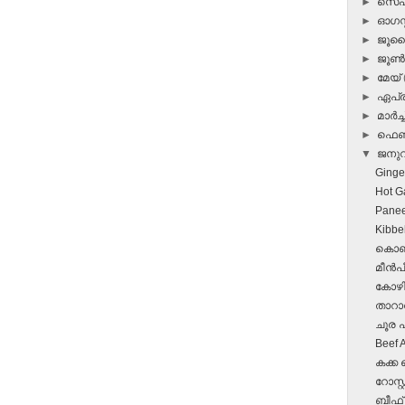
►
സെപ്
►
ഓഗസ്റ
►
ജൂ
►
ജൂ
►
മേയ്
►
ഏപ്
►
മാർച്ച
►
ഫെബ
▼
ജനു
Ginge
Hot G
Panee
Kibbe
കൊഞ്
മീന്‍
കോഴി
താറാവ്
ചൂര പറ
Beef 
കക്ക 
റോസ്റ്റ
ബീഫ് 