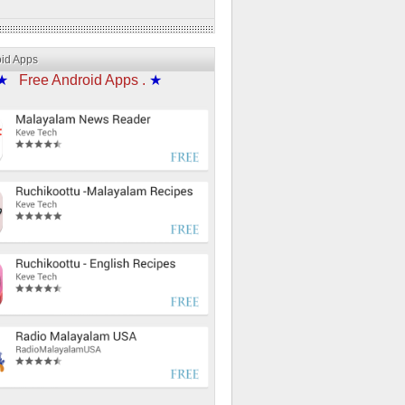
oid Apps
★
Free Android Apps .
★