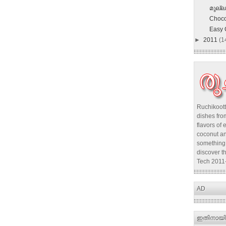
മുല്ല
Choco
Easy 
►
2011
(1
Ruchikoott
dishes from
flavors of 
coconut an
something 
discover t
Tech 2011
AD
ഇതിനായി