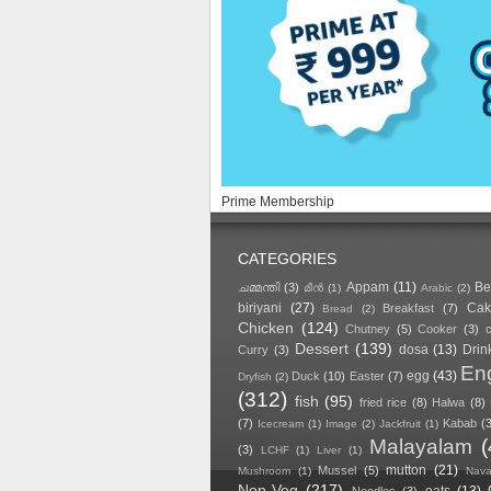
Prime Membership
CATEGORIES
Appam
(11)
Be
ചമ്മന്തി
(3)
മീൻ
(1)
Arabic
(2)
biriyani
(27)
Cak
Breakfast
(7)
Bread
(2)
Chicken
(124)
Chutney
(5)
Cooker
(3)
Dessert
(139)
dosa
(13)
Drin
Curry
(3)
Eng
egg
(43)
Duck
(10)
Easter
(7)
Dryfish
(2)
(312)
fish
(95)
fried rice
(8)
Halwa
(8)
(7)
Kabab
(
Icecream
(1)
Image
(2)
Jackfruit
(1)
Malayalam
(3)
LCHF
(1)
Liver
(1)
mutton
(21)
Mussel
(5)
Mushroom
(1)
Navar
Non-Veg
(217)
oats
(13)
Noodles
(3)