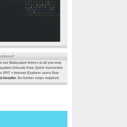
roblems?
ot see Malayalam letters at all you may
ayalam Unicode Font, Quick instruction
s XP/7 + Internet Explorer users Run
i Installer
. No further steps required.