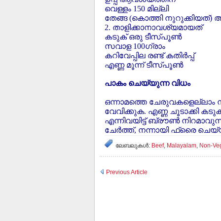
വെള്ളം 150 മില്ലി
തേങ്ങ (കൊത്തി നുറുക്കിയത്) 
2. താളിക്കാനാവശ്യമായത്
കടുക് ഒരു ടീസ്പൂണ്‍
സവാള 100ഗ്രാം
കറിവേപ്പില രണ്ട് കതിര്‍പ്പ്
എണ്ണ മൂന്ന് ടീസ്പൂണ്‍
പാകം ചെയ്യുന്ന വിധം
ഒന്നാമത്തെ ചേരുവകളെല്ലാം നന്നായ
വേവിക്കുക. എണ്ണ ചൂടാക്കി കടുക
എന്നിവയിട്ട് ബ്രൗണ്‍ നിറമാവു
ചേര്‍ത്ത്, നന്നായി ഫ്രൈ ചെയ
ലേബലുകള്‍:
Beef
,
Malayalam
,
Non-Ve
Previous Article