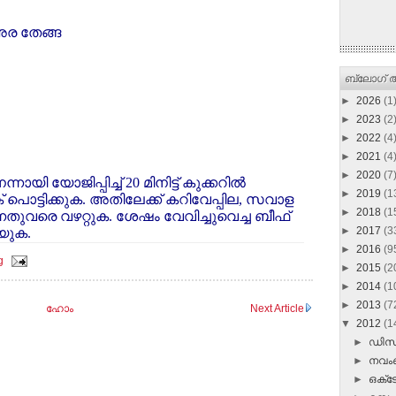
അര തേങ്ങ
ബ്ലോഗ് ആ
►
2026
(1
►
2023
(2
►
2022
(4
►
2021
(4
►
2020
(7
ി യോജിപ്പിച്ച് 20 മിനിട്ട് കുക്കറില്‍
►
2019
(1
് പൊട്ടിക്കുക. അതിലേക്ക് കറിവേപ്പില, സവാള
►
2018
(1
ന്നതുവരെ വഴറ്റുക. ശേഷം വേവിച്ചുവെച്ച ബീഫ്
►
2017
(3
്യുക.
►
2016
(9
g
►
2015
(2
►
2014
(1
►
2013
(7
ഹോം
Next Article
▼
2012
(1
►
ഡി
►
നവ
►
ഒക്