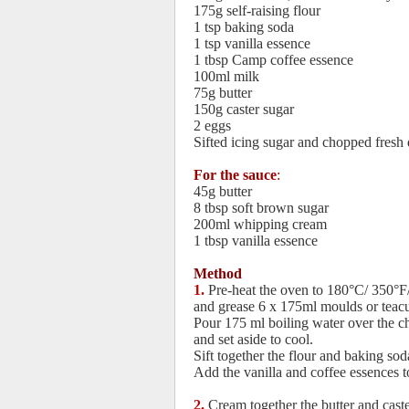
175g self-raising flour
1 tsp baking soda
1 tsp vanilla essence
1 tbsp Camp coffee essence
100ml milk
75g butter
150g caster sugar
2 eggs
Sifted icing sugar and chopped fresh 
For the sauce
:
45g butter
8 tbsp soft brown sugar
200ml whipping cream
1 tbsp vanilla essence
Method
1.
Pre-heat the oven to 180°C/ 350°F
and grease 6 x 175ml moulds or teac
Pour 175 ml boiling water over the 
and set aside to cool.
Sift together the flour and baking so
Add the vanilla and coffee essences t
2.
Cream together the butter and caste