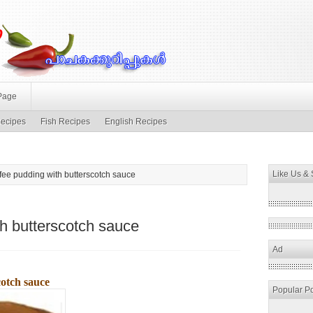
Page
ecipes
Fish Recipes
English Recipes
Like Us &
ffee pudding with butterscotch sauce
th butterscotch sauce
Ad
cotch sauce
Popular P