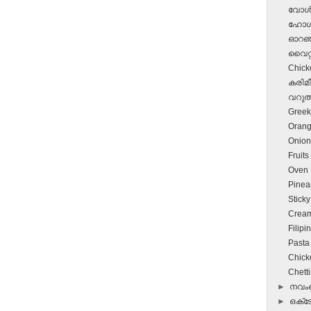
വോള്‍
ഹോള്‍
ഓറഞ്ച്
വൈറ്റ്
Chick
കരിമീ
വറുത്
Greek
Orang
Onion 
Fruits
Oven F
Pinea
Sticky
Cream
Filipi
Pasta
Chick
Chett
►
നവ
►
ഒക്