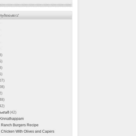
ര്‍ക്കൈവ്
)
)
)
)
)
3)
5)
3)
5)
07)
08)
2)
48)
42)
സംബർ
(42)
 Kinnathappam
et Ranch Burgers Recipe
an Chicken With Olives and Capers