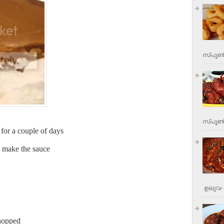
സ്പൂണ്
സ്പൂണ്‍
p for a couple of days
d make the sauce
ഉലുവ- 
chopped