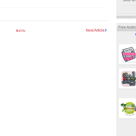
അര ടീസ
Free Andr
ഹോം
Next Article