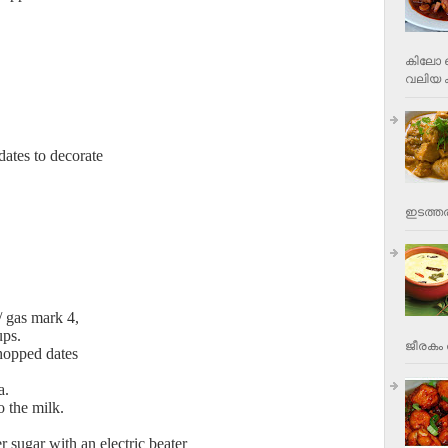
കിലോ വ
വലിയ ക
dates to decorate
ഇടത്തര
/ gas mark 4,
ups.
ജീരകം 
chopped dates
da.
o the milk.
r sugar with an electric beater