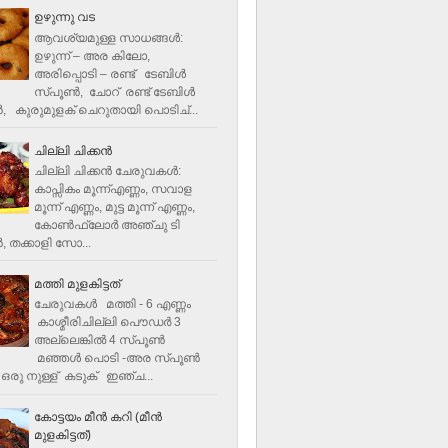
ഉഴുന്നു വട
ആവശ്യമുള്ള സാധങ്ങൾ:
ഉഴുന്ന് – അര കിലോ,
അരിപ്പൊടി – രണ്ട് ടേബിൾ
സ്പൂൺ, ചോറ് രണ്ട് ടേബിള്‍
‍, കുരുമുളക് ചെറുതായി പൊടിച്...
ചില്ലി ചിക്കൻ
ചില്ലി ചിക്കൻ ചേരുവകള്‍:
കാപ്സികം മൂന്ന്എണ്ണം, സവാള
മൂന്ന് എണ്ണം, മുട്ട മൂന്ന് എണ്ണം,
കോണ്‍ഫ്ലോര്‍ അഞ്ചു ടി
, തക്കാളി സോ...
മത്തി മുളകിട്ടത്
ചേരുവകൾ മത്തി - 6 എണ്ണം
കാശ്മീരിചില്ലി പൌഡർ 3
അല്ലെങ്കിൽ 4 സ്പൂണ്‍
മഞ്ഞൾ പൊടി -അര സ്പൂണ്‍
ഒരു നുള്ള് കടുക് ഇഞ്ച...
കോട്ടയം മീന്‍ കറി (മീന്‍
മുളകിട്ടത്‌)