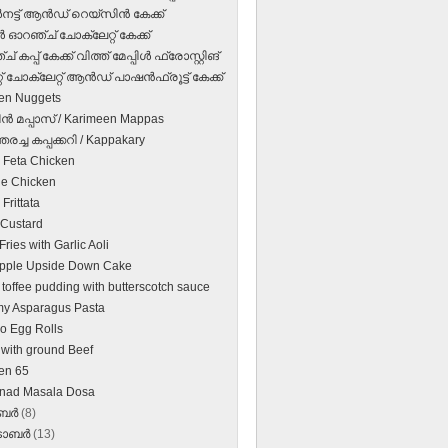
നട്ട് ആന്‍ഡ് റെയ്‌സിന്‍ കേക്ക്
 ഓറഞ്ച് ചോക്‌ലേറ്റ് കേക്ക്
 കപ്പ് കേക്ക് വിത്ത് മേപ്പിള്‍ ഫ്രോസ്റ്റിങ്
 ചോക്‌ലേറ്റ് ആന്‍ഡ് പാഷന്‍ഫ്രൂട്ട് കേക്ക്
en Nuggets
ന്‍ മപ്പാസ്‌ / Karimeen Mappas
തരച്ച കപ്പക്കറി / Kappakary
 Feta Chicken
e Chicken
Frittata
 Custard
ries with Garlic Aoli
pple Upside Down Cake
 toffee pudding with butterscotch sauce
y Asparagus Pasta
no Egg Rolls
 with ground Beef
en 65
inad Masala Dosa
ംബർ
(8)
‌ടോബർ
(13)