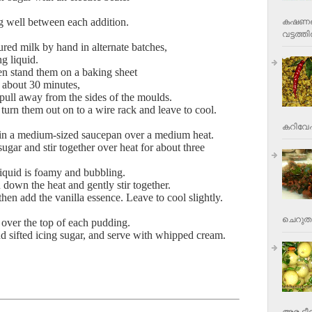
ing well between each addition.
കഷണങ്ങ
വട്ടത്തില
ured milk by hand in alternate batches,
ng liquid.
hen stand them on a baking sheet
r about 30 minutes,
to pull away from the sides of the moulds.
urn them out on to a wire rack and leave to cool.
കറിവേപ്പ
r in a medium-sized saucepan over a medium heat.
ugar and stir together over heat for about three
 liquid is foamy and bubbling.
n down the heat and gently stir together.
then add the vanilla essence. Leave to cool slightly.
ചെറുതാ
 over the top of each pudding.
d sifted icing sugar, and serve with whipped cream.