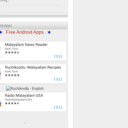
്പൂ...
oid Apps
★
Free Android Apps .
★
.