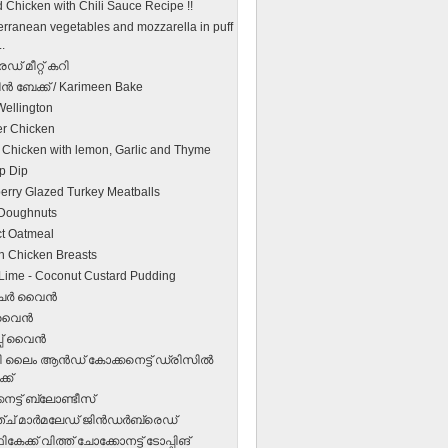
d Chicken with Chili Sauce Recipe !!
erranean vegetables and mozzarella in puff
..
് മീറ്റ് കറി
ന്‍ ബേക്ക് / Karimeen Bake
Wellington
r Chicken
 Chicken with lemon, Garlic and Thyme
p Dip
erry Glazed Turkey Meatballs
Doughnuts
ct Oatmeal
 Chicken Breasts
r Lime - Coconut Custard Pudding
ര്‍ വൈന്‍
വൈന്‍
്പ് വൈന്‍
ിക്കി ലൈം ആന്‍ഡ് കോക്കനെട്ട് ഡ്രിസില്‍
്ക്
നട്ട് ബ്ലോണ്ടീസ്
് മാര്‍മലേഡ് ജിന്‍ഡര്‍ബ്രെഡ്
േക്ക് വിത്ത് ചോക്കോനട്ട് ടോപ്പിങ്