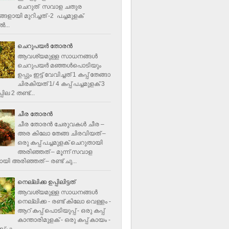
ചെറുത് സവാള ചതുര
ളായി മുറിച്ചത് -2 പച്ചമുളക്
്‍...
ചെറുപയർ തോരൻ
ആവശ്യമുള്ള സാധനങ്ങൾ
ചെറുപയർ മഞ്ഞൾപൊടിയും
ഉപ്പും ഇട്ട് വേവിച്ചത് 1 കപ്പ് തേങ്ങാ
ചിരകിയത് 1/ 4 കപ്പ് പച്ചമുളക് 3
ില 2 തണ്ട്...
ചീര തോരന്‍
ചീര തോരന്‍ ചേരുവകള്‍ ചീര –
അര കിലോ തേങ്ങ ചിരവിയത് –
ഒരു കപ്പ് പച്ചമുളക് ചെറുതായി
അരിഞ്ഞത് – മൂന്ന് സവാള
യി അരിഞ്ഞത് – രണ്ട് ചു...
നെല്ലിക്ക ഉപ്പിലിട്ടത്
ആവശ്യമുള്ള സാധനങ്ങള്‍
നെല്ലിക്ക - രണ്ട് കിലോ വെള്ളം -
ആറ് കപ്പ് പൊടിയുപ്പ് - ഒരു കപ്പ്
കാന്താരിമുളക് - ഒരു കപ്പ് കായം -