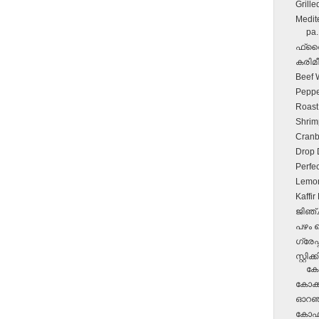
Grille
Medit
pa.
ഫ്രൈഡ
കരിമീ
Beef 
Peppe
Roast
Shrim
Cranb
Drop 
Perfe
Lemon
Kaffi
ജിഞ്ച
പഴം 
ഗ്രേപ
സ്റ്റ
കേക
കോക്ക
ഓറഞ്ച
കോഫിക