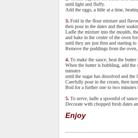
until light and fluffy.
Add the eggs, a little at a time, beat
3.
Fold in the flour mixture and flavo
then pour in the dates and their soaki
Ladle the mixture into the moulds, t
and bake in the centre of the oven fo
until they are just firm and starting 
Remove the puddings from the oven, t
4.
To make the sauce, heat the butte
When the butter is bubbling, add the s
minutes
until the sugar has dissolved and the
Carefully pour in the cream, then tur
Boil for a further one to two minutes 
5.
To serve, ladle a spoonful of sauce
Decorate with chopped fresh dates an
Enjoy