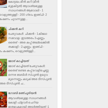
കോട്ടയം മീന്‍ കറി (മീന്‍
മുളകിട്ടത്‌) ആവശ്യമുള്ള
സാധനങ്ങള്‍ ആവോലി - 1
െളുത്തുള്ളി - 200 ഗ്രാം ഇഞ്ചി- 2
ഷണം ചുവന്നുള്ള...
ചിക്കന്‍ കറി
ചേരുവകൾ ചിക്കന്‍ - 1കിലോ
സവോള- ഇടത്തരം 3എണ്ണം
തൈര് - അര കപ്പ്‌ അല്ലെങ്കില്‍
തക്കാളി - 2എണ്ണം ഇഞ്ചി -
ം കഷണം, വെളുത്തിള്ളി...
മോര് കാച്ചിയത്
മോര് കാച്ചിയത് ചേരുവകള്‍‌:
തൈര് രണ്ടര കപ്പ് വെളിച്ചെണ്ണ
ഒന്നര ടേബിള്‍ സ്പൂണ്‍ ഉലുവ
മൂന്നെണ്ണം കടുക് അര ടീസ്പൂണ്‍
അര ടീസ്പൂണ്‍ ച...
ഗോബി മഞ്ചൂരിയന്‍
ആവശ്യമുള്ള സാധനങ്ങൾ
കോളി ഫ്ളവര്‍ ചെറിയ
ഇതളുകളായി അടര്‍ത്തിയത് -1