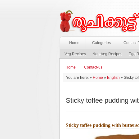
Home
Categories
Contact 
Veg Recipes
Non-Veg Recipes
Egg R
Home
Contact-us
You are here: »
Home
»
English
»
Sticky to
Sticky toffee pudding wi
Sticky toffee pudding with butters