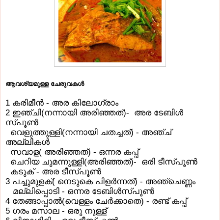
ആവശ്യമുള്ള ചേരുവകള്‍
1 കരിമീന്‍ - അര കിലോഗ്രാം
2 ഇഞ്ചി(നന്നായി അരിഞ്ഞത്‌)- അര ടേബിള്‍
സ്‌പൂണ്‍
വെളുത്തുള്ളി(നന്നായി ചതച്ചത്‌) - അഞ്ച്‌
അല്ലികള്‍
സവാള( അരിഞ്ഞത്‌) - ഒന്നര കപ്പ്‌
ചെറിയ ചുമന്നുള്ളി(അരിഞ്ഞത്‌)- ഒരി ടീസ്‌പൂണ്‍
കടുക്‌ - അര ടീസ്‌പൂണ്‍
3 പച്ചുമുളക്‌( നെടുകെ പിളര്‍ന്നത്‌) - അഞ്ചെണ്ണം
മല്ലിപ്പൊടി - ഒന്നര ടേബിള്‍സ്‌പൂണ്‍
4 തേങ്ങാപ്പാല്‍(വെള്ളം ചേര്‍ക്കാതെ) - രണ്ട്‌ കപ്പ്‌
5 ഗരം മസാല - ഒരു നുള്ള്‌