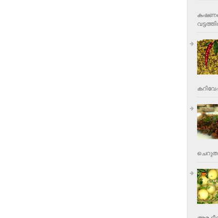
കഷണങ്ങ
വട്ടത്തില
കറിവേപ്പ
ചെറുതാ