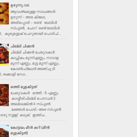
ഉഴുന്നു വട
ആവശ്യമുള്ള സാധങ്ങൾ:
ഉഴുന്ന് – അര കിലോ,
അരിപ്പൊടി – രണ്ട് ടേബിൾ
സ്പൂൺ, ചോറ് രണ്ട് ടേബിള്‍
‍, കുരുമുളക് ചെറുതായി പൊടിച്...
ചില്ലി ചിക്കൻ
ചില്ലി ചിക്കൻ ചേരുവകള്‍:
കാപ്സികം മൂന്ന്എണ്ണം, സവാള
മൂന്ന് എണ്ണം, മുട്ട മൂന്ന് എണ്ണം,
കോണ്‍ഫ്ലോര്‍ അഞ്ചു ടി
, തക്കാളി സോ...
മത്തി മുളകിട്ടത്
ചേരുവകൾ മത്തി - 6 എണ്ണം
കാശ്മീരിചില്ലി പൌഡർ 3
അല്ലെങ്കിൽ 4 സ്പൂണ്‍
മഞ്ഞൾ പൊടി -അര സ്പൂണ്‍
ഒരു നുള്ള് കടുക് ഇഞ്ച...
കോട്ടയം മീന്‍ കറി (മീന്‍
മുളകിട്ടത്‌)