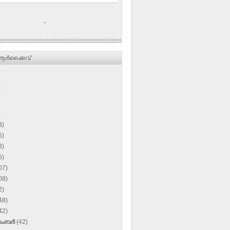
.
ര്‍ക്കൈവ്
)
)
)
)
)
3)
5)
3)
5)
07)
08)
2)
48)
42)
സംബർ
(42)