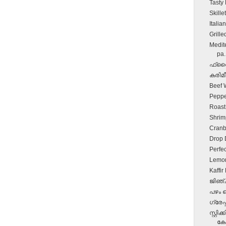
Tasty
Skill
Itali
Grille
Medit
pa.
ഫ്രൈഡ
കരിമീ
Beef 
Peppe
Roast
Shrim
Cranb
Drop 
Perfe
Lemon
Kaffi
ജിഞ്ച
പഴം 
ഗ്രേപ
സ്റ്റ
കേക