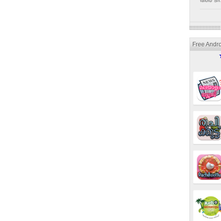
അര ടീസ
Free Andr