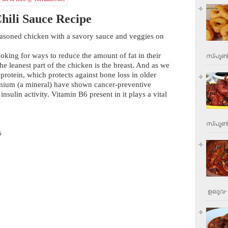
hili Sauce Recipe
Seasoned chicken with a savory sauce and veggies on
oking for ways to reduce the amount of fat in their
സ്പൂണ്
e leanest part of the chicken is the breast. And as we
protein, which protects against bone loss in older
enium (a mineral) have shown cancer-preventive
insulin activity. Vitamin B6 present in it plays a vital
സ്പൂണ്‍
s
ഉലുവ- 