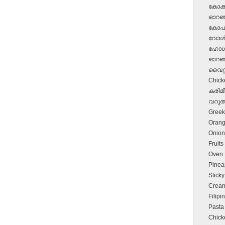
കോക്ക
ഓറഞ്ച
കോഫിക
വോള്‍
ഹോള്‍
ഓറഞ്ച്
വൈറ്റ്
Chick
കരിമീ
വറുത്
Greek
Orang
Onion 
Fruits
Oven F
Pinea
Sticky
Cream
Filipi
Pasta
Chick