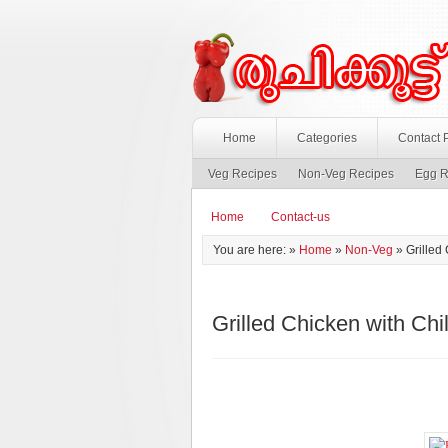
Home
Categories
Contact 
Veg Recipes
Non-Veg Recipes
Egg R
Home
Contact-us
You are here: »
Home
»
Non-Veg
»
Grilled
Grilled Chicken with Chi