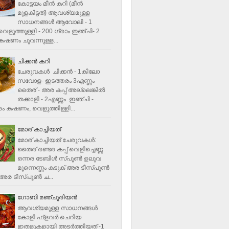
കോട്ടയം മീന്‍ കറി (മീന്‍
മുളകിട്ടത്‌) ആവശ്യമുള്ള
സാധനങ്ങള്‍ ആവോലി - 1
െളുത്തുള്ളി - 200 ഗ്രാം ഇഞ്ചി- 2
ഷണം ചുവന്നുള്ള...
ചിക്കന്‍ കറി
ചേരുവകൾ ചിക്കന്‍ - 1കിലോ
സവോള- ഇടത്തരം 3എണ്ണം
തൈര് - അര കപ്പ്‌ അല്ലെങ്കില്‍
തക്കാളി - 2എണ്ണം ഇഞ്ചി -
ം കഷണം, വെളുത്തിള്ളി...
മോര് കാച്ചിയത്
മോര് കാച്ചിയത് ചേരുവകള്‍‌:
തൈര് രണ്ടര കപ്പ് വെളിച്ചെണ്ണ
ഒന്നര ടേബിള്‍ സ്പൂണ്‍ ഉലുവ
മൂന്നെണ്ണം കടുക് അര ടീസ്പൂണ്‍
അര ടീസ്പൂണ്‍ ച...
ഗോബി മഞ്ചൂരിയന്‍
ആവശ്യമുള്ള സാധനങ്ങൾ
കോളി ഫ്ളവര്‍ ചെറിയ
ഇതളുകളായി അടര്‍ത്തിയത് -1