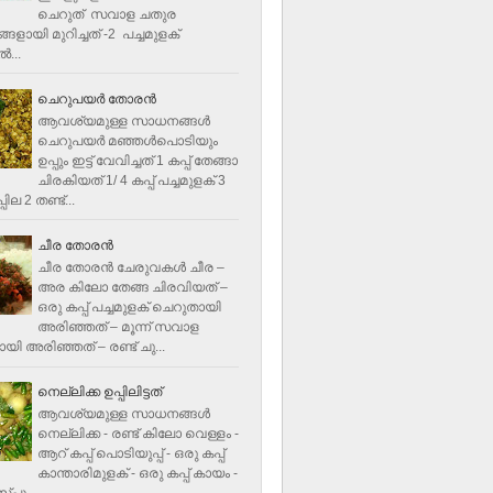
ചെറുത് സവാള ചതുര
ളായി മുറിച്ചത് -2 പച്ചമുളക്
്‍...
ചെറുപയർ തോരൻ
ആവശ്യമുള്ള സാധനങ്ങൾ
ചെറുപയർ മഞ്ഞൾപൊടിയും
ഉപ്പും ഇട്ട് വേവിച്ചത് 1 കപ്പ് തേങ്ങാ
ചിരകിയത് 1/ 4 കപ്പ് പച്ചമുളക് 3
ില 2 തണ്ട്...
ചീര തോരന്‍
ചീര തോരന്‍ ചേരുവകള്‍ ചീര –
അര കിലോ തേങ്ങ ചിരവിയത് –
ഒരു കപ്പ് പച്ചമുളക് ചെറുതായി
അരിഞ്ഞത് – മൂന്ന് സവാള
യി അരിഞ്ഞത് – രണ്ട് ചു...
നെല്ലിക്ക ഉപ്പിലിട്ടത്
ആവശ്യമുള്ള സാധനങ്ങള്‍
നെല്ലിക്ക - രണ്ട് കിലോ വെള്ളം -
ആറ് കപ്പ് പൊടിയുപ്പ് - ഒരു കപ്പ്
കാന്താരിമുളക് - ഒരു കപ്പ് കായം -