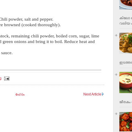
കിലോ വ
Chili powder, salt and pepper.
വലിയ ക
 are browned (cooked thoroughly).
stock, remaining chili powder, boiled corn, sugar, lime
d green onions and bring it to boil. Reduce heat and
 sauce.
ഇടത്തര
g
ഹോം
Next Article
ജീരകം 