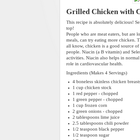
Grilled Chicken with C
This recipe is absolutely delicious! 
top!
People who are meat eaters, but are lo
meals, can try eating more chicken. Th
all know, chicken is a good source of 
people. Niacin (a B vitamin) and Sel
activities. Niacin also helps in normal 
role in cardiovascular health.
Ingredients (Makes 4 Servings)
4 boneless skinless chicken breast
1 cup chicken stock
1 red pepper - chopped
1 green pepper - chopped
1 cup frozen corn
2 green onions - chopped
2 tablespoons lime juice
2.5 tablespoons chili powder
1/2 teaspoon black pepper
1/2 teaspoon sugar