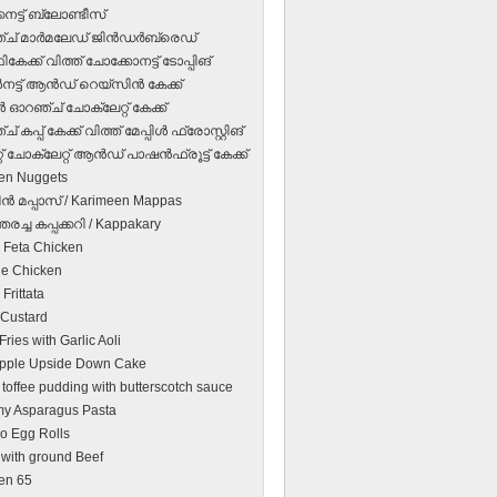
നട്ട് ബ്ലോണ്ടീസ്
് മാര്‍മലേഡ് ജിന്‍ഡര്‍ബ്രെഡ്
േക്ക് വിത്ത് ചോക്കോനട്ട് ടോപ്പിങ്
നട്ട് ആന്‍ഡ് റെയ്‌സിന്‍ കേക്ക്
 ഓറഞ്ച് ചോക്‌ലേറ്റ് കേക്ക്
 കപ്പ് കേക്ക് വിത്ത് മേപ്പിള്‍ ഫ്രോസ്റ്റിങ്
 ചോക്‌ലേറ്റ് ആന്‍ഡ് പാഷന്‍ഫ്രൂട്ട് കേക്ക്
en Nuggets
ന്‍ മപ്പാസ്‌ / Karimeen Mappas
തരച്ച കപ്പക്കറി / Kappakary
 Feta Chicken
e Chicken
Frittata
 Custard
ries with Garlic Aoli
pple Upside Down Cake
 toffee pudding with butterscotch sauce
y Asparagus Pasta
no Egg Rolls
 with ground Beef
en 65