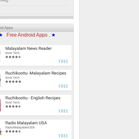
്പൂ...
oid Apps
★
Free Android Apps .
★