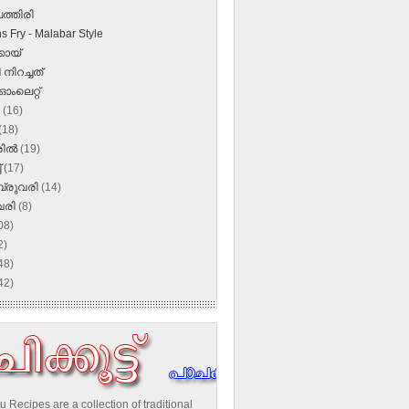
പത്തിരി
s Fry - Malabar Style
കായ്‌
നിറച്ചത്
ഓംലെറ്റ്‌
ൺ
(16)
(18)
രിൽ
(19)
്
(17)
്രുവരി
(14)
വരി
(8)
08)
2)
48)
42)
u Recipes are a collection of traditional