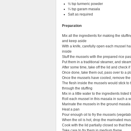
½ tsp turmeric powder
¼ tsp garam masala
Salt as required
Preparation
Mix all the ingredients for making the stuffi
and keep aside
With a knife, carefully open each mussel hal
inside
Stuff the mussels with the prepared rice pas
Put them in a traditional steamer, and stea
After some time, take off the lid and check i
Once done, take them out, pass over to a pla
Once the mussels have cooled, remove the s
The flesh inside the mussels would stick to 
through the stuffing
Mix in a little water to the ingredients lis
Roll each mussel in this masala in such a wa
Marinate the mussels in the ground masala
Heat a pan
Pour enough oil to fry the mussels (vegetabl
When the oil is hot, drop the marinated musse
Cook with the lid partially closed so that the
Take care to fry them in medium flame