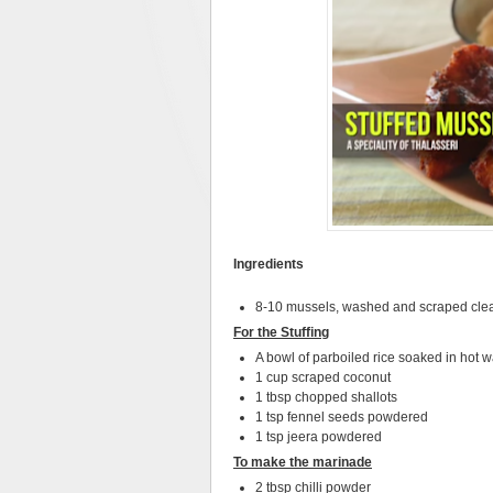
Ingredients
8-10 mussels, washed and scraped cle
For the Stuffing
A bowl of parboiled rice soaked in hot w
1 cup scraped coconut
1 tbsp chopped shallots
1 tsp fennel seeds powdered
1 tsp jeera powdered
To make the marinade
2 tbsp chilli powder