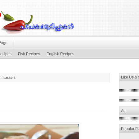
Page
ecipes
Fish Recipes
English Recipes
Like Us &
d mussels
Ad
Popular P