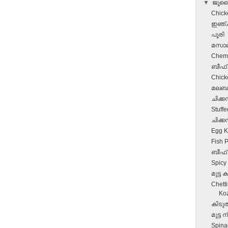
▼
ജൂ
Chick
ഇഞ്ചി
പൂരി
മസാല
Chemm
ബീഫ്‌ പ
Chick
മലബാർ
ചിക്ക
Stuff
ചിക്കന
Egg 
Fish P
ബീഫ്‌
Spicy
മുട്ട കട
Chett
Ko
കിടു
മുട്ട ന
Spina