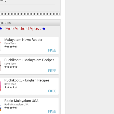
്പൂ...
oid Apps
★
Free Android Apps .
★