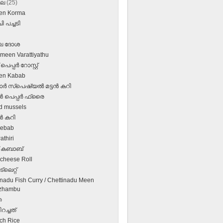
ലൈ
(25)
en Korma
 പച്ചടി
 ദോശ
een Varattiyathu
െപ്പര്‍ റോസ്റ്റ്‌
en Kabab
 സ്‌പെഷ്യല്‍ മട്ടന്‍ കറി
ന്‍ പെപ്പര്‍ ഫ്രൈ
ed mussels
്‍ കറി
Kebab
athiri
 കബാബ്‌
 cheese Roll
്‌ലെറ്റ്‌
inadu Fish Curry / Chettinadu Meen
zhambu
ത
ിറച്ചത്
ch Rice