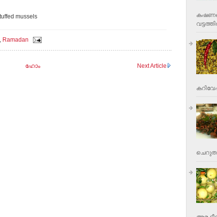
കഷണങ്ങ
tuffed mussels
വട്ടത്തില
,
Ramadan
ഹോം
Next Article
കറിവേപ്പ
ചെറുതാ