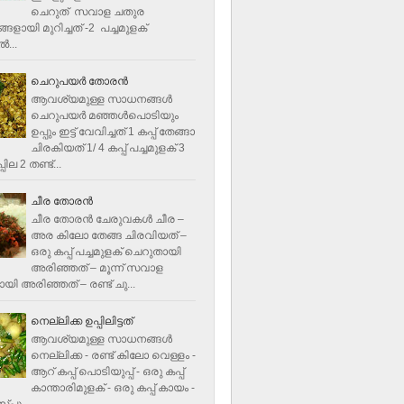
ചെറുത് സവാള ചതുര
ളായി മുറിച്ചത് -2 പച്ചമുളക്
്‍...
ചെറുപയർ തോരൻ
ആവശ്യമുള്ള സാധനങ്ങൾ
ചെറുപയർ മഞ്ഞൾപൊടിയും
ഉപ്പും ഇട്ട് വേവിച്ചത് 1 കപ്പ് തേങ്ങാ
ചിരകിയത് 1/ 4 കപ്പ് പച്ചമുളക് 3
ില 2 തണ്ട്...
ചീര തോരന്‍
ചീര തോരന്‍ ചേരുവകള്‍ ചീര –
അര കിലോ തേങ്ങ ചിരവിയത് –
ഒരു കപ്പ് പച്ചമുളക് ചെറുതായി
അരിഞ്ഞത് – മൂന്ന് സവാള
യി അരിഞ്ഞത് – രണ്ട് ചു...
നെല്ലിക്ക ഉപ്പിലിട്ടത്
ആവശ്യമുള്ള സാധനങ്ങള്‍
നെല്ലിക്ക - രണ്ട് കിലോ വെള്ളം -
ആറ് കപ്പ് പൊടിയുപ്പ് - ഒരു കപ്പ്
കാന്താരിമുളക് - ഒരു കപ്പ് കായം -