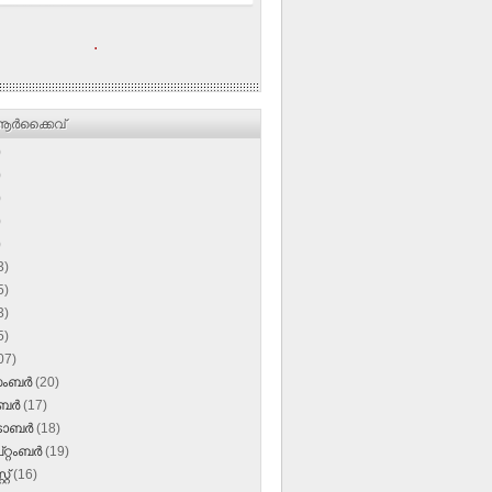
.
ര്‍ക്കൈവ്
)
)
)
)
)
3)
5)
3)
5)
07)
സംബർ
(20)
ംബർ
(17)
‌ടോബർ
(18)
റ്റംബർ
(19)
്റ്
(16)