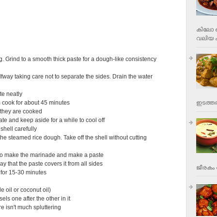
കിലോ വ
വലിയ ക
ng. Grind to a smooth thick paste for a dough-like consistency
fway taking care not to separate the sides. Drain the water
te neatly
m cook for about 45 minutes
ഇടത്തര
f they are cooked
te and keep aside for a while to cool off
hell carefully
the steamed rice dough. Take off the shell without cutting
ted to make the marinade and make a paste
y that the paste covers it from all sides
ജീരകം 
 for 15-30 minutes
e oil or coconut oil)
ls one after the other in it
re isn't much spluttering