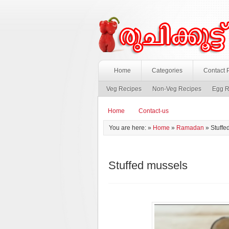
Home
Categories
Contact 
Veg Recipes
Non-Veg Recipes
Egg R
Home
Contact-us
You are here: »
Home
»
Ramadan
»
Stuffe
Stuffed mussels