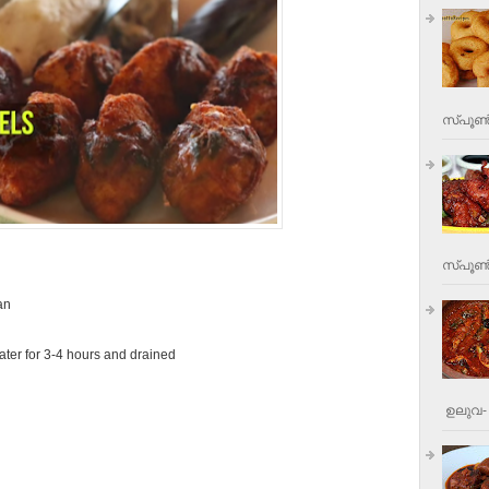
സ്പൂണ്
സ്പൂണ്‍
an
ater for 3-4 hours and drained
ഉലുവ- 