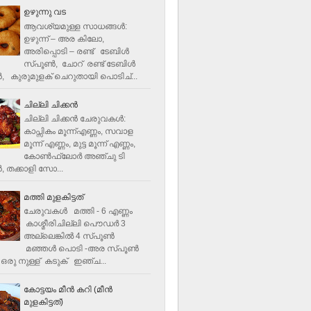
ഉഴുന്നു വട
ആവശ്യമുള്ള സാധങ്ങൾ:
ഉഴുന്ന് – അര കിലോ,
അരിപ്പൊടി – രണ്ട് ടേബിൾ
സ്പൂൺ, ചോറ് രണ്ട് ടേബിള്‍
‍, കുരുമുളക് ചെറുതായി പൊടിച്...
ചില്ലി ചിക്കൻ
ചില്ലി ചിക്കൻ ചേരുവകള്‍:
കാപ്സികം മൂന്ന്എണ്ണം, സവാള
മൂന്ന് എണ്ണം, മുട്ട മൂന്ന് എണ്ണം,
കോണ്‍ഫ്ലോര്‍ അഞ്ചു ടി
, തക്കാളി സോ...
മത്തി മുളകിട്ടത്
ചേരുവകൾ മത്തി - 6 എണ്ണം
കാശ്മീരിചില്ലി പൌഡർ 3
അല്ലെങ്കിൽ 4 സ്പൂണ്‍
മഞ്ഞൾ പൊടി -അര സ്പൂണ്‍
ഒരു നുള്ള് കടുക് ഇഞ്ച...
കോട്ടയം മീന്‍ കറി (മീന്‍
മുളകിട്ടത്‌)