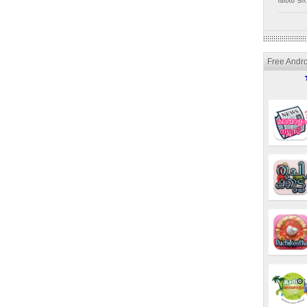
അര ടീസ
Free Andr