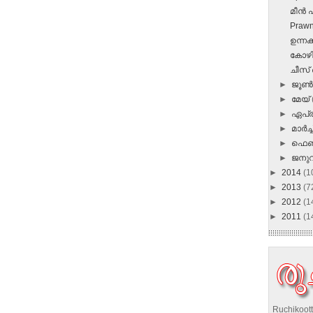
മീന്‍ 
Prawn
ഉന്നക്
കോഴി 
ചീസ്‌ 
►
ജൂ
►
മേയ്
►
ഏപ്
►
മാർച്ച
►
ഫെബ
►
ജനു
►
2014
(1
►
2013
(7
►
2012
(1
►
2011
(1
Ruchikoott