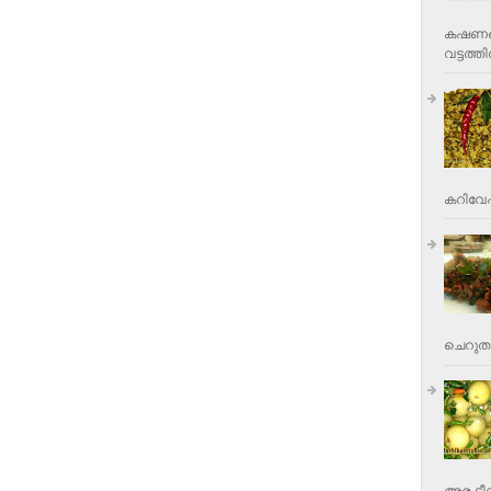
കഷണങ്ങ
വട്ടത്തില
കറിവേപ്പ
ചെറുതാ