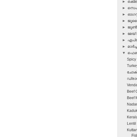
►
ഒക്
►
സെപ്
►
ഓഗസ്റ
►
ജൂ
►
ജൂ
►
മേയ്
►
ഏപ്
►
മാർച്ച
▼
ഫെബ
Spicy
Turke
ചോക്ല
ഡ്രാഗ
Venda
Beef C
Beef 
Nadan
Kaduk
Kerala
Lentil
Kutta
Fis