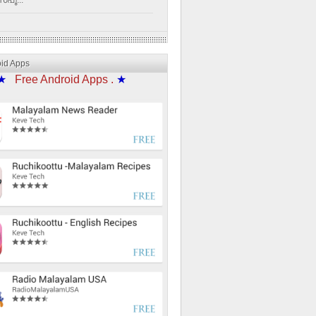
്പൂ...
oid Apps
★
Free Android Apps .
★