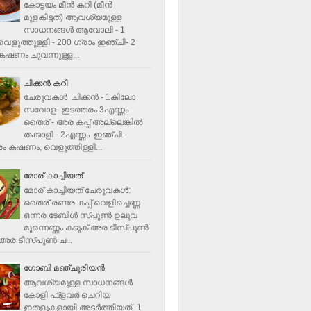
കോട്ടയം മീന്‍ കറി (മീന്‍
മുളകിട്ടത്‌) ആവശ്യമുള്ള
സാധനങ്ങള്‍ ആവോലി - 1
െളുത്തുള്ളി - 200 ഗ്രാം ഇഞ്ചി- 2
ഷണം ചുവന്നുള്ള...
ചിക്കന്‍ കറി
ചേരുവകൾ ചിക്കന്‍ - 1കിലോ
സവോള- ഇടത്തരം 3എണ്ണം
തൈര് - അര കപ്പ്‌ അല്ലെങ്കില്‍
തക്കാളി - 2എണ്ണം ഇഞ്ചി -
ം കഷണം, വെളുത്തിള്ളി...
മോര് കാച്ചിയത്
മോര് കാച്ചിയത് ചേരുവകള്‍‌:
തൈര് രണ്ടര കപ്പ് വെളിച്ചെണ്ണ
ഒന്നര ടേബിള്‍ സ്പൂണ്‍ ഉലുവ
മൂന്നെണ്ണം കടുക് അര ടീസ്പൂണ്‍
അര ടീസ്പൂണ്‍ ച...
ഗോബി മഞ്ചൂരിയന്‍
ആവശ്യമുള്ള സാധനങ്ങൾ
കോളി ഫ്ളവര്‍ ചെറിയ
ഇതളുകളായി അടര്‍ത്തിയത് -1