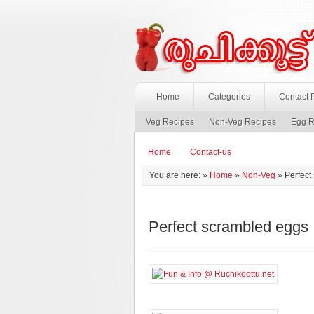
Home
Categories
Contact 
Veg Recipes
Non-Veg Recipes
Egg R
Home
Contact-us
You are here: »
Home
»
Non-Veg
»
Perfect
Perfect scrambled eggs