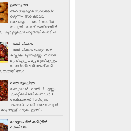
ഉഴുന്നു വട
ആവശ്യമുള്ള സാധങ്ങൾ:
ഉഴുന്ന് – അര കിലോ,
അരിപ്പൊടി – രണ്ട് ടേബിൾ
സ്പൂൺ, ചോറ് രണ്ട് ടേബിള്‍
‍, കുരുമുളക് ചെറുതായി പൊടിച്...
ചില്ലി ചിക്കൻ
ചില്ലി ചിക്കൻ ചേരുവകള്‍:
കാപ്സികം മൂന്ന്എണ്ണം, സവാള
മൂന്ന് എണ്ണം, മുട്ട മൂന്ന് എണ്ണം,
കോണ്‍ഫ്ലോര്‍ അഞ്ചു ടി
, തക്കാളി സോ...
മത്തി മുളകിട്ടത്
ചേരുവകൾ മത്തി - 6 എണ്ണം
കാശ്മീരിചില്ലി പൌഡർ 3
അല്ലെങ്കിൽ 4 സ്പൂണ്‍
മഞ്ഞൾ പൊടി -അര സ്പൂണ്‍
ഒരു നുള്ള് കടുക് ഇഞ്ച...
കോട്ടയം മീന്‍ കറി (മീന്‍
മുളകിട്ടത്‌)