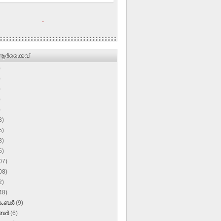
.
ര്‍ക്കൈവ്
)
)
)
)
)
3)
5)
3)
5)
07)
08)
2)
48)
സംബർ
(9)
ംബർ
(6)