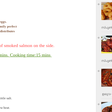
eggs.
amily perfect
സ്പൂണ്
 distributes
 of smoked salmon on the side.
5 mins. Cooking time:15 mins
സ്പൂണ്‍
ഉലുവ- 
ttle salt.
ow heat.