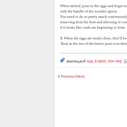
When melted, pour in the eggs and begin to
with the handle of the wooden spoon.
You need to do so pretty much continuousl
removing from the heat and allowing to cool
if it looks like curds are beginning to form.
3.
When the eggs are nearly done, they'll lo
Beat in the rest of the butter, pour over thi
ലേബലുകള്‍:
egg
,
English
,
Non-Veg
Previous Article