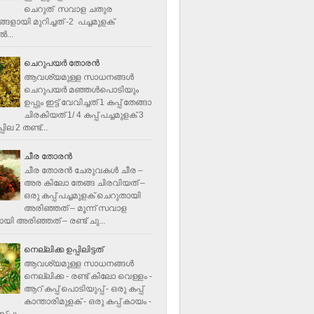
ചെറുത് സവാള ചതുര
ളായി മുറിച്ചത് -2 പച്ചമുളക്
്‍...
ചെറുപയർ തോരൻ
ആവശ്യമുള്ള സാധനങ്ങൾ
ചെറുപയർ മഞ്ഞൾപൊടിയും
ഉപ്പും ഇട്ട് വേവിച്ചത് 1 കപ്പ് തേങ്ങാ
ചിരകിയത് 1/ 4 കപ്പ് പച്ചമുളക് 3
ില 2 തണ്ട്...
ചീര തോരന്‍
ചീര തോരന്‍ ചേരുവകള്‍ ചീര –
അര കിലോ തേങ്ങ ചിരവിയത് –
ഒരു കപ്പ് പച്ചമുളക് ചെറുതായി
അരിഞ്ഞത് – മൂന്ന് സവാള
യി അരിഞ്ഞത് – രണ്ട് ചു...
നെല്ലിക്ക ഉപ്പിലിട്ടത്
ആവശ്യമുള്ള സാധനങ്ങള്‍
നെല്ലിക്ക - രണ്ട് കിലോ വെള്ളം -
ആറ് കപ്പ് പൊടിയുപ്പ് - ഒരു കപ്പ്
കാന്താരിമുളക് - ഒരു കപ്പ് കായം -