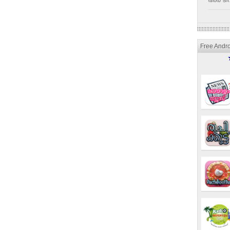
അര ടീസ
Free Andr