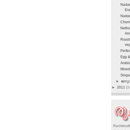
Nadan
Er
Nadan
Chemm
Nethol
Anc
Roast 
veg
Perfe
Egg &
Arabi
Mixed
Singa
►
ജനു
►
2011
(1
Ruchikoott