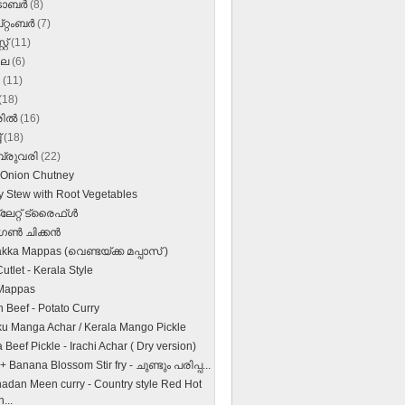
‌ടോബർ
(8)
റ്റംബർ
(7)
്റ്
(11)
ലൈ
(6)
ൺ
(11)
(18)
രിൽ
(16)
്
(18)
്രുവരി
(22)
 Onion Chutney
y Stew with Root Vegetables
േറ്റ് ട്രൈഫ്ള്‍
ണ്‍ ചിക്കന്‍
kka Mappas (വെണ്ടയ്ക്ക മപ്പാസ് )
utlet - Kerala Style
Mappas
 Beef - Potato Curry
u Manga Achar / Kerala Mango Pickle
 Beef Pickle - Irachi Achar ( Dry version)
 + Banana Blossom Stir fry - ചുണ്ടും പരിപ്പ...
nadan Meen curry - Country style Red Hot
h...