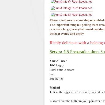
There's no shortcut to making scrambled 
The important thing for getting them cre
is to use a large, heavy-bottomed pan that
the heat evenly and gently.
Richly delicious with a helping
Serves: 4-5 Preparation time: 
You will need
10-12 eggs
75ml double cream
Salt
30g butter
Method
1.
Beat the eggs with the cream, then add a li
2.
Warm half the butter in your pan over a l