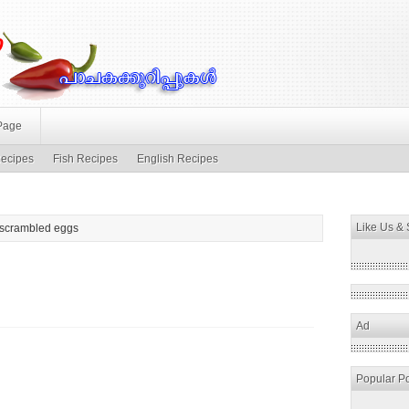
Page
ecipes
Fish Recipes
English Recipes
Like Us &
 scrambled eggs
Ad
Popular P