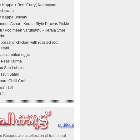
 Kappa + Beef Curry( Kappayum
achiyum)
 Kappa Biriyani
een Achar - Kerala Style Prawns Pickle
i / Podimeen Varuthathu - Kerala Style
ho...
breast of chicken with roasted root
etabl...
ct scrambled eggs
 Peas Kurma
an Sea Lobster
 Fruit Salad
pore Chilli Crab
വരി
(16)
42)
u Recipes are a collection of traditional