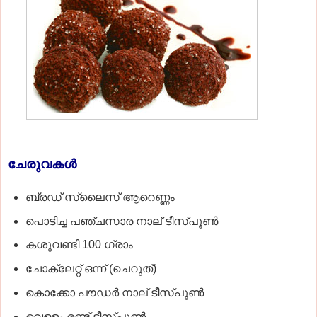
ചേരുവകള്‍
ബ്രഡ് സ്ലൈസ് ആറെണ്ണം
പൊടിച്ച പഞ്ചസാര നാല് ടീസ്​പൂണ്‍
കശുവണ്ടി 100 ഗ്രാം
ചോക്ലേറ്റ് ഒന്ന് (ചെറുത്)
കൊക്കോ പൗഡര്‍ നാല് ടീസ്​പൂണ്‍
വെള്ളം രണ്ട് ടീസ്​പൂണ്‍