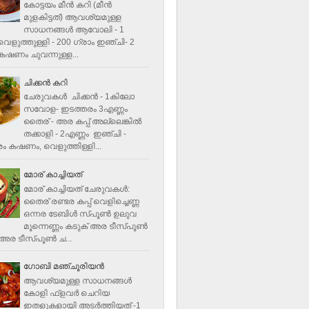
കോട്ടയം മീന്‍ കറി (മീന്‍
മുളകിട്ടത്‌) ആവശ്യമുള്ള
സാധനങ്ങള്‍ ആവോലി - 1
െളുത്തുള്ളി - 200 ഗ്രാം ഇഞ്ചി- 2
ഷണം ചുവന്നുള്ള...
ചിക്കന്‍ കറി
ചേരുവകൾ ചിക്കന്‍ - 1കിലോ
സവോള- ഇടത്തരം 3എണ്ണം
തൈര് - അര കപ്പ്‌ അല്ലെങ്കില്‍
തക്കാളി - 2എണ്ണം ഇഞ്ചി -
ം കഷണം, വെളുത്തിള്ളി...
മോര് കാച്ചിയത്
മോര് കാച്ചിയത് ചേരുവകള്‍‌:
തൈര് രണ്ടര കപ്പ് വെളിച്ചെണ്ണ
ഒന്നര ടേബിള്‍ സ്പൂണ്‍ ഉലുവ
മൂന്നെണ്ണം കടുക് അര ടീസ്പൂണ്‍
അര ടീസ്പൂണ്‍ ച...
ഗോബി മഞ്ചൂരിയന്‍
ആവശ്യമുള്ള സാധനങ്ങൾ
കോളി ഫ്ളവര്‍ ചെറിയ
ഇതളുകളായി അടര്‍ത്തിയത് -1