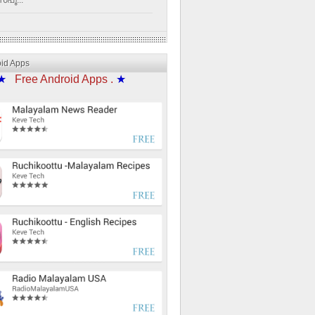
്പൂ...
oid Apps
★
Free Android Apps .
★