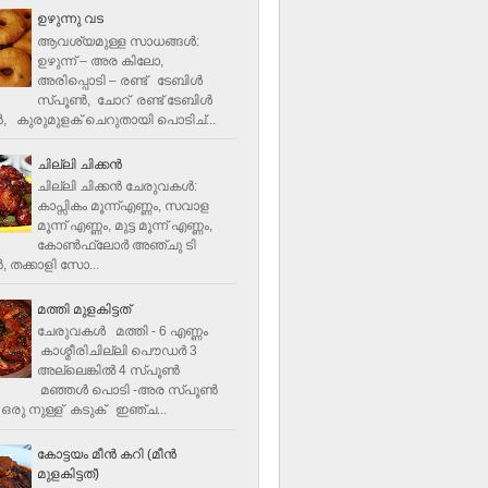
ഉഴുന്നു വട
ആവശ്യമുള്ള സാധങ്ങൾ:
ഉഴുന്ന് – അര കിലോ,
അരിപ്പൊടി – രണ്ട് ടേബിൾ
സ്പൂൺ, ചോറ് രണ്ട് ടേബിള്‍
‍, കുരുമുളക് ചെറുതായി പൊടിച്...
ചില്ലി ചിക്കൻ
ചില്ലി ചിക്കൻ ചേരുവകള്‍:
കാപ്സികം മൂന്ന്എണ്ണം, സവാള
മൂന്ന് എണ്ണം, മുട്ട മൂന്ന് എണ്ണം,
കോണ്‍ഫ്ലോര്‍ അഞ്ചു ടി
, തക്കാളി സോ...
മത്തി മുളകിട്ടത്
ചേരുവകൾ മത്തി - 6 എണ്ണം
കാശ്മീരിചില്ലി പൌഡർ 3
അല്ലെങ്കിൽ 4 സ്പൂണ്‍
മഞ്ഞൾ പൊടി -അര സ്പൂണ്‍
ഒരു നുള്ള് കടുക് ഇഞ്ച...
കോട്ടയം മീന്‍ കറി (മീന്‍
മുളകിട്ടത്‌)