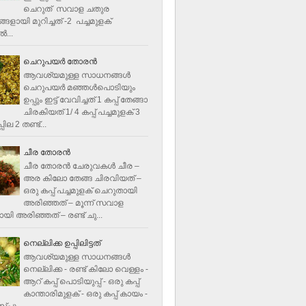
ചെറുത് സവാള ചതുര
ളായി മുറിച്ചത് -2 പച്ചമുളക്
്‍...
ചെറുപയർ തോരൻ
ആവശ്യമുള്ള സാധനങ്ങൾ
ചെറുപയർ മഞ്ഞൾപൊടിയും
ഉപ്പും ഇട്ട് വേവിച്ചത് 1 കപ്പ് തേങ്ങാ
ചിരകിയത് 1/ 4 കപ്പ് പച്ചമുളക് 3
ില 2 തണ്ട്...
ചീര തോരന്‍
ചീര തോരന്‍ ചേരുവകള്‍ ചീര –
അര കിലോ തേങ്ങ ചിരവിയത് –
ഒരു കപ്പ് പച്ചമുളക് ചെറുതായി
അരിഞ്ഞത് – മൂന്ന് സവാള
യി അരിഞ്ഞത് – രണ്ട് ചു...
നെല്ലിക്ക ഉപ്പിലിട്ടത്
ആവശ്യമുള്ള സാധനങ്ങള്‍
നെല്ലിക്ക - രണ്ട് കിലോ വെള്ളം -
ആറ് കപ്പ് പൊടിയുപ്പ് - ഒരു കപ്പ്
കാന്താരിമുളക് - ഒരു കപ്പ് കായം -