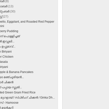
ംബർ
(8)
‌ടോബർ
(13)
റ്റംബർ
(30)
്റ്
(27)
bello, Eggplant, and Roasted Red Pepper
ini
berry Pudding
ന് പൊള്ളിച്ചത്
ഇഡ്ഡലി...
ഉപ്പുമാവ്...
 Biriyani
r Chicken
asala
riyani
pple & Banana Pancakes
 മഞ്ചൂരിയൻ...
‍ ചിക്കന്‍
-പപ്പായ സ്മൂതി...
ted Green Gram Fried Rice
‍ മുഗളായ് / സ്പ്രിംഗ് ചിക്കന്‍ / Ginka Dh...
സ് - Hamoose
 മട്ടന്‍കറി