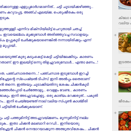
ക്കാനുള്ള എളുപ്പമാര്‍ഗമാണിത്‌... ചട്ടി ചൂടായിക്കഴിഞ്ഞു...
ം കറുവപ്പട്ട, അഞ്ച്‌ ഏലയ്‌ക്ക, പെരുംജീരകം ഒരു
കിലോ വ
 ഇടുക.
വലിയ ക
ത്തുള്ളി എന്നിവ മിക്‌സിയിലിട്ട്‌ ചെറുതായി ചതച്ച്‌
ക്കണം. ഇവയെല്ലാം മൂക്കുമ്പോള്‍ അരിഞ്ഞുവച്ച സവാളയും
‌പം ഉപ്പുകൂടി ചേര്‍ക്കുകയാണെങ്കില്‍ നന്നായിരിക്കും എന്ന്‌
ള മൂപ്പായി..
്ത്‌ കുരു കടുംകെട്ട്‌ കെട്ടി ചട്ടിയിലേക്കിടും. കാരണം
ഇടത്തര
ണ്‌. ഈ ഇലയിട്ട്‌ ഒന്നു തിളച്ചുവരുമ്പോള്‍... എന്താ മണം...!
, പഞ്ചസാരതന്നെ...! പഞ്ചസാര ഇടുമ്പോള്‍ ഇറച്ചി
േട്ടന്റെ സ്‌പെഷ്യല്‍ ടിപ്‌സ്. ഇനി അല്‍പ്പം തൈരാണ്‌
കാന്‍ തന്നെ. ഇത്രയും ചൂടാക്കിയതിനു ശേഷം ചിക്കന്‍കൂടി
പം മഞ്ഞള്‍പ്പൊടി ചേര്‍ത്തോളൂ... വെള്ളം വേണ്ട... കാരണം
ടാകും. ഇനി അടച്ചുവച്ചോളൂ.. ഒരു കാര്യം മറക്കരുത്‌... പകുതി
ജീരകം 
. ഇനി ചെയ്യേണ്ടത്‌ നാല്‌ വലിയ സ്‌പൂണ്‍ കാശ്‌മീരി
്ടിയില്‍ ചേര്‍ക്കുകയാണ്‌.
ം ചട്ടി പത്തുമിനിട്ട്‌ അടച്ചുവയ്‌ക്കണം. മൂന്നുമിനിട്ട്‌ നല്ല
ക്കുക... ഇതാ ചിക്കന്‍ മലബാറി റെഡി... ഇനിയൊരു
ചേട്ടന്‍ ചിക്കന്‍ നെന്മാറയാക്കുന്ന അത്ഭുതവിശേഷം... ചിക്കന്‍