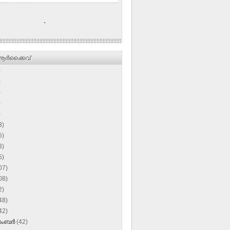
.
ര്‍ക്കൈവ്
)
)
)
)
)
3)
5)
3)
5)
07)
08)
2)
48)
42)
സംബർ
(42)