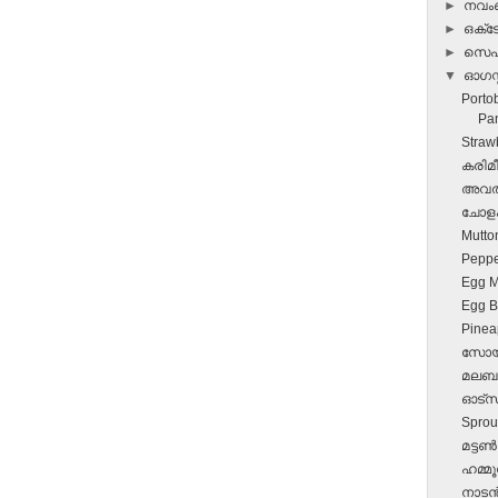
►
നവ
►
ഒക്
►
സെപ്
▼
ഓഗസ്റ
Porto
Pan
Straw
കരിമീ
അവൽ 
ചോളം 
Mutton
Peppe
Egg M
Egg Bi
Pinea
സോയാ
മലബാര്
ഓട്സ്
Sprou
മട്ടണ്
ഹമ്മൂ
നാടന്‍