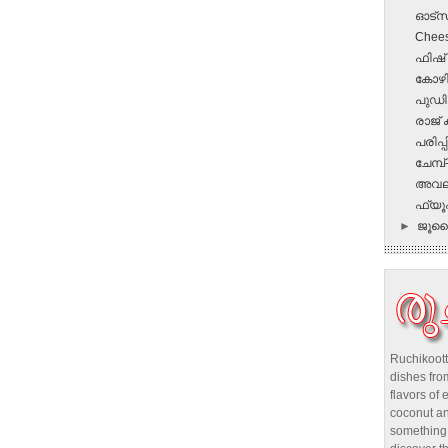
ഓട്സ്
Chees
ഫിഷ്‌
കോഴി
പുഡി
രാജ് 
പരിപ്പ
ചേമ്പ്
അവലു
ഫ്യൂഷ
►
ജൂ
Ruchikoott
dishes from
flavors of 
coconut an
something 