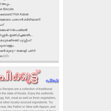
 അപ്പം...
e Biscuits
 കബാബ് / Fish Kabab
ക്കോടെ പാരഗന്‍ ബിരിയാണി
ംഗ്
കലേഷ്‌ സ്പെഷ്യല്‍
ിഡ്ഡലീം ഇഞ്ചിച്ചമ്മന്തീം...
-മധുരക്കിഴങ്ങ് പുഡ്ഡിംഗ്
ംവെള്ളം..
ൻ മുദ്ദെ + തക്കാളി ചട്നി
ലൈ
(22)
u Recipes are a collection of traditional
 the state of Kerala. Enjoy the authentic
egg, fish, meat as well as fresh vegetables,
d other locally-sourced ingredients. Try
new, like Pathiri or Stew with Appam, and