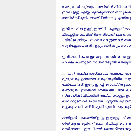
ചേരുവകള്‍ ചട്ടിയുടെ അടിയില്‍ പിടിക്കാതിരി
ഇനി എണ്ണ: എണ്ണ ചൂടാകുമ്പോള്‍ നാലുകഷണ
ടേബിള്‍സ്‌പൂണ്‍, അഞ്ച്‌ ഗ്രാമ്പൂ എന്നിവ
ഇനി ചെറിയ ഉള്ളി, ഇഞ്ചി, പച്ചമുളക്‌, വെളു
ചീനച്ചട്ടിയിലെ മിശ്രിതത്തിലേക്ക്‌ ചേര്‍
ചട്ടിയിലേക്കിടും... സവാള വഴറ്റുമ്പോള്‍ അല്
സൂരിച്ചേട്ടന്‍... ശരി.. ഉപ്പും ചേര്‍ത്തു... സവാ
ഇനിയാണ്‌ രംബ ഇലയുടെ റോള്‍. രംബ ഇലയെടുത
പാചകം കഴിയുമ്പോള്‍ ഇതെടുത്ത്‌ കളയുന്നതാ
ഇനി അല്‌പം പഞ്ചസാര ആകാം... അതെ
മൃദൃവാകും ഉടഞ്ഞുപോകുകയുമില്ല.. സൂരിച്ച
ചേര്‍ക്കേണ്ടത്‌. ഇതും ഇറച്ചി സോഫ്‌ട് ആക്
ചേര്‍ക്കുക... ഇളക്കാന്‍ മറക്കല്ലേ... അല്‌
ബ്രോയിലര്‍ ചിക്കനില്‍ അല്‌പം വെള്ളം ഉണ്
വേവാകുമ്പോള്‍ രംബ ഇല എടുത്ത്‌ കളയണം..
മുളകുപൊടി, മല്ലിപ്പൊടി എന്നിവയും കൂടി ചട
ഒന്നിളക്കി പാകത്തിന്‌ ഉപ്പും ഇട്ടോളൂ... വീണ്ടു
തീയിലും ഏഴുമിനിറ്റ്‌ ചെറുതീയിലും വേവി
മാജിക്കാണ്‌... ഈ ചിക്കന്‍ മലബാറിയെ സൂരിച്