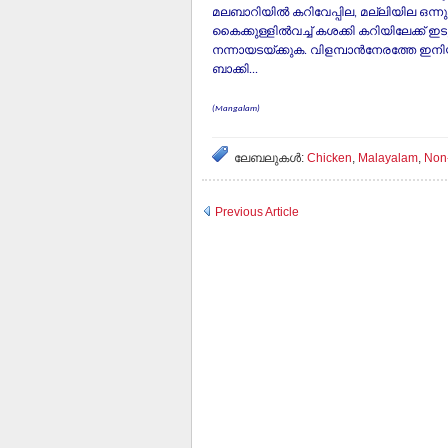
മലബാറിയില്‍ കറിവേപ്പില, മല്ലിയില ഒന്നു
കൈക്കുള്ളില്‍വച്ച്‌ കശക്കി കറിയിലേക്ക്‌ ഇടുക
നന്നായടയ്‌ക്കുക. വിളമ്പാന്‍നേരത്തേ ഇനിയതു 
ബാക്കി...
(Mangalam)
ലേബലുകള്‍:
Chicken
,
Malayalam
,
Non
Previous Article