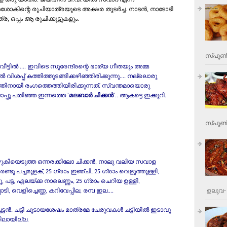
ോകിന്റെ രുചിയാത്രയുടെ അക്ഷര തുടര്‍ച്ച. നാടന്‍, നാടോടി
 ഒപ്പം ആ രുചിക്കൂട്ടുകളും.
സ്പൂണ്
വീട്ടില്‍ .... ഇവിടെ സുരേന്ദ്രന്റെ ഭാര്യ ഗീതയും അമ്മ
 വിശപ്പ്‌ കത്തിത്തുടങ്ങിക്കഴിഞ്ഞിരിക്കുന്നു.... നല്ലൊരു
തിനായി രംഗത്തെത്തിയിരിക്കുന്നത്‌. സ്വന്തമായൊരു
പ്പു പതിഞ്ഞ ഇന്നത്തെ '
മലബാര്‍ ചിക്കന്‍
'.. ആകട്ടെ ഇക്കുറി.
സ്പൂണ്‍
ഴുകിയെടുത്ത ഒന്നരക്കിലോ ചിക്കന്‍, നാലു വലിയ സവാള
ു പച്ചമുളക്‌, 25 ഗ്രാം ഇഞ്ചി, 25 ഗ്രാം വെളുത്തുള്ളി,
പട്ട, ഏലയ്‌ക്ക നാലെണ്ണം, 25 ഗ്രാം ചെറിയ ഉള്ളി,
ഉലുവ- 
ൊടി, വെളിച്ചെണ്ണ, കറിവേപ്പില, രമ്പ ഇല....
്ചേട്ടന്‍. ചട്ടി ചൂടായശേഷം മാത്രമേ ചേരുവകള്‍ ചട്ടിയില്‍ ഇടാവൂ
സിലായില്ല.