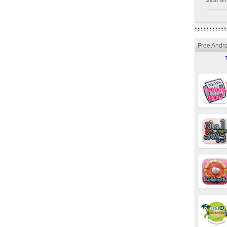
അര ടീസ
Free Andr