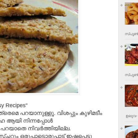
സ്പൂണ്
സ്പൂണ്‍
sy Recipes"
രെമെ പറയാനുള്ളൂ. വിശപ്പും കുഴിമടീം
ഉലുവ- 
ൈ ആയി നിന്നപ്പോൾ
െ പറയാതെ നിവർത്തിയില്ല.
ക്സ്ചറും ഒരുപാടൊരുപാട് ഇഷ്ടപ്പെട്ടു