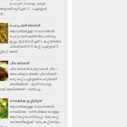
ചെറുത് സവാള ചതുര
ളായി മുറിച്ചത് -2 പച്ചമുളക്
്‍...
ചെറുപയർ തോരൻ
ആവശ്യമുള്ള സാധനങ്ങൾ
ചെറുപയർ മഞ്ഞൾപൊടിയും
ഉപ്പും ഇട്ട് വേവിച്ചത് 1 കപ്പ് തേങ്ങാ
ചിരകിയത് 1/ 4 കപ്പ് പച്ചമുളക് 3
ില 2 തണ്ട്...
ചീര തോരന്‍
ചീര തോരന്‍ ചേരുവകള്‍ ചീര –
അര കിലോ തേങ്ങ ചിരവിയത് –
ഒരു കപ്പ് പച്ചമുളക് ചെറുതായി
അരിഞ്ഞത് – മൂന്ന് സവാള
യി അരിഞ്ഞത് – രണ്ട് ചു...
നെല്ലിക്ക ഉപ്പിലിട്ടത്
ആവശ്യമുള്ള സാധനങ്ങള്‍
നെല്ലിക്ക - രണ്ട് കിലോ വെള്ളം -
ആറ് കപ്പ് പൊടിയുപ്പ് - ഒരു കപ്പ്
കാന്താരിമുളക് - ഒരു കപ്പ് കായം -