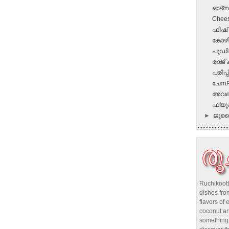
ഓട്സ്
Chees
ഫിഷ്‌
കോഴി
പുഡി
രാജ് 
പരിപ്പ
ചേമ്പ്
അവലു
ഫ്യൂഷ
►
ജൂ
Ruchikoott
dishes from
flavors of 
coconut an
something 