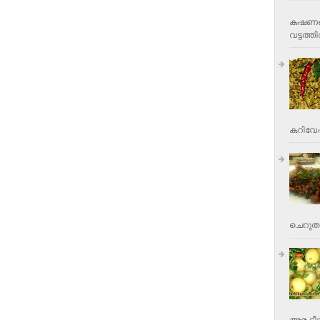
കഷണങ്ങ
വട്ടത്തില
കറിവേപ്പ
ചെറുതാ