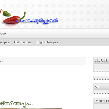
Page
ecipes
Fish Recipes
English Recipes
Like Us &
...
Ad
Popular P
്സ് അപ്പം...