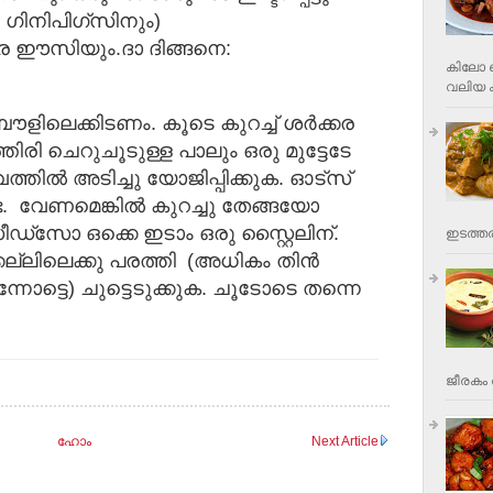
 ഗിനിപിഗ്‌സിനും‌)
ീകര ഈസിയും.
ദാ ദിങ്ങനെ:
കിലോ വ
വലിയ ക
ൌളിലെക്കിടണം. കൂടെ കുറച്ച് ശർക്കര
തിരി ചെറുചൂടുള്ള പാലും ഒരു മുട്ടേടേ
ുവത്തിൽ അടിച്ചു യോജിപ്പിക്കുക. ഓട്സ്
. വേണമെങ്കിൽ കുറച്ചു തേങ്ങയോ
്സോ ഒക്കെ ഇടാം ഒരു സ്റ്റൈലിന്.
ഇടത്തര
ക്കല്ലിലെക്കു പരത്തി (അധികം തിൻ
ുന്നോട്ടെ) ചുട്ടെടുക്കുക. ചൂടോടെ തന്നെ
ജീരകം 
ഹോം
Next Article