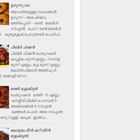
ഉഴുന്നു വട
ആവശ്യമുള്ള സാധങ്ങൾ:
ഉഴുന്ന് – അര കിലോ,
അരിപ്പൊടി – രണ്ട് ടേബിൾ
സ്പൂൺ, ചോറ് രണ്ട് ടേബിള്‍
‍, കുരുമുളക് ചെറുതായി പൊടിച്...
ചില്ലി ചിക്കൻ
ചില്ലി ചിക്കൻ ചേരുവകള്‍:
കാപ്സികം മൂന്ന്എണ്ണം, സവാള
മൂന്ന് എണ്ണം, മുട്ട മൂന്ന് എണ്ണം,
കോണ്‍ഫ്ലോര്‍ അഞ്ചു ടി
, തക്കാളി സോ...
മത്തി മുളകിട്ടത്
ചേരുവകൾ മത്തി - 6 എണ്ണം
കാശ്മീരിചില്ലി പൌഡർ 3
അല്ലെങ്കിൽ 4 സ്പൂണ്‍
മഞ്ഞൾ പൊടി -അര സ്പൂണ്‍
ഒരു നുള്ള് കടുക് ഇഞ്ച...
കോട്ടയം മീന്‍ കറി (മീന്‍
മുളകിട്ടത്‌)