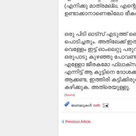
(എനിക്കു മാത്രമല്ല, എന്റെ
ഉണ്ടാക്കാനാണെങ്കിലോ ഭ
ഒരു പിടി ഓട്സ് എടുത്ത് ബ
പൊടിച്ചതും. അതിലേക്ക് ഇത്
വെള്ളേം ഇട്ട് ഓം‌ലെറ്റു പര
ഒരുപാടു കുഴഞ്ഞു പോവണ്ട
എള്ളോ ജീരകമോ ഫ്ലാക്സീഡ
എന്നിട്ട് ആ കൂട്ടിനെ ദോശ
ആക്കണ്ട, ഇത്തിരി കട്ടിക്കിര
കഴിക്കുക. അത്രെയുള്ളൂ.
(
Source
)
ലേബലുകള്‍:
oats
Previous Article