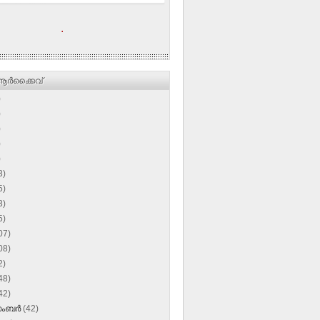
.
ര്‍ക്കൈവ്
)
)
)
)
)
3)
5)
3)
5)
07)
08)
2)
48)
42)
സംബർ
(42)