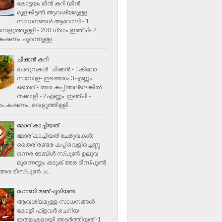
കോട്ടയം മീന്‍ കറി (മീന്‍
മുളകിട്ടത്‌) ആവശ്യമുള്ള
സാധനങ്ങള്‍ ആവോലി - 1
െളുത്തുള്ളി - 200 ഗ്രാം ഇഞ്ചി- 2
ഷണം ചുവന്നുള്ള...
ചിക്കന്‍ കറി
ചേരുവകൾ ചിക്കന്‍ - 1കിലോ
സവോള- ഇടത്തരം 3എണ്ണം
തൈര് - അര കപ്പ്‌ അല്ലെങ്കില്‍
തക്കാളി - 2എണ്ണം ഇഞ്ചി -
ം കഷണം, വെളുത്തിള്ളി...
മോര് കാച്ചിയത്
മോര് കാച്ചിയത് ചേരുവകള്‍‌:
തൈര് രണ്ടര കപ്പ് വെളിച്ചെണ്ണ
ഒന്നര ടേബിള്‍ സ്പൂണ്‍ ഉലുവ
മൂന്നെണ്ണം കടുക് അര ടീസ്പൂണ്‍
അര ടീസ്പൂണ്‍ ച...
ഗോബി മഞ്ചൂരിയന്‍
ആവശ്യമുള്ള സാധനങ്ങൾ
കോളി ഫ്ളവര്‍ ചെറിയ
ഇതളുകളായി അടര്‍ത്തിയത് -1