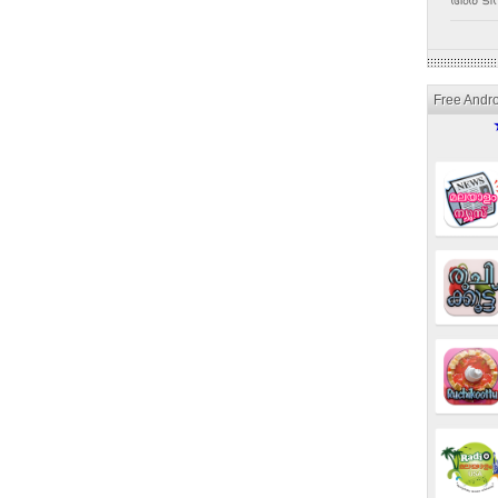
അര ടീസ
Free Andr