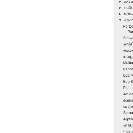
►
നവ
►
ഒക്
►
സെപ്
▼
ഓഗസ്റ
Porto
Pan
Straw
കരിമീ
അവൽ 
ചോളം 
Mutton
Peppe
Egg M
Egg Bi
Pinea
സോയാ
മലബാര്
ഓട്സ്
Sprou
മട്ടണ്
ഹമ്മൂ
നാടന്‍