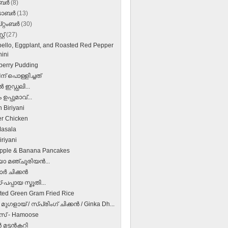
ംബർ
(8)
‌ടോബർ
(13)
റ്റംബർ
(30)
്റ്
(27)
bello, Eggplant, and Roasted Red Pepper
ini
berry Pudding
ന് പൊള്ളിച്ചത്
ഇഡ്ഡലി...
ഉപ്പുമാവ്...
 Biriyani
r Chicken
asala
riyani
pple & Banana Pancakes
 മഞ്ചൂരിയൻ...
‍ ചിക്കന്‍
-പപ്പായ സ്മൂതി...
ted Green Gram Fried Rice
‍ മുഗളായ് / സ്പ്രിംഗ് ചിക്കന്‍ / Ginka Dh...
സ് - Hamoose
 മട്ടന്‍കറി