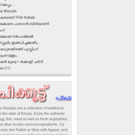
 അപ്പം...
e Biscuits
 കബാബ് / Fish Kabab
ക്കോടെ പാരഗന്‍ ബിരിയാണി
ംഗ്
കലേഷ്‌ സ്പെഷ്യല്‍
ിഡ്ഡലീം ഇഞ്ചിച്ചമ്മന്തീം...
-മധുരക്കിഴങ്ങ് പുഡ്ഡിംഗ്
ംവെള്ളം..
ൻ മുദ്ദെ + തക്കാളി ചട്നി
ലൈ
(22)
u Recipes are a collection of traditional
 the state of Kerala. Enjoy the authentic
egg, fish, meat as well as fresh vegetables,
d other locally-sourced ingredients. Try
new, like Pathiri or Stew with Appam, and