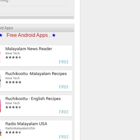
്പൂ...
oid Apps
★
Free Android Apps .
★