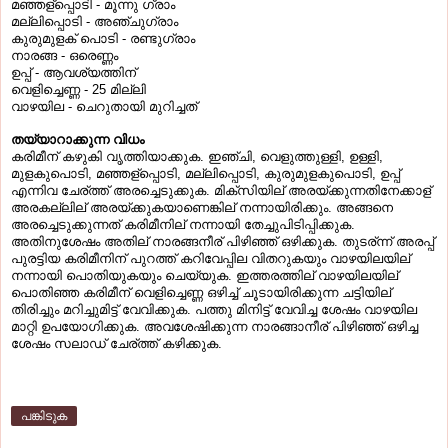
മഞ്ഞള്
പ്പൊടി
മൂന്നു
ഗ്രാം
-
മല്ലിപ്പൊടി
അഞ്ചുഗ്രാം
-
കുരുമുളക്
പൊടി
രണ്ടുഗ്രാം
-
നാരങ്ങ
ഒരെണ്ണം
-
ഉപ്പ്
ആവശ്യത്തിന്
-
വെളിച്ചെണ്ണ
മില്ലി
- 25
വാഴയില
ചെറുതായി
മുറിച്ചത്
-
തയ്യാറാക്കുന്ന
വിധം
കരിമീന്
കഴുകി
വൃത്തിയാക്കുക
ഇഞ്ചി
വെളുത്തുള്ളി
ഉള്ളി
.
,
,
,
മുളകുപൊടി
മഞ്ഞള്
പ്പൊടി
മല്ലിപ്പൊടി
കുരുമുളകുപൊടി
ഉപ്പ്
,
,
,
,
എന്നിവ
ചേര്
ത്ത്
അരച്ചെടുക്കുക
മിക്
സിയില്
അരയ്
ക്കുന്നതിനേക്കാള്
.
അരകല്ലില്
അരയ്
ക്കുകയാണെങ്കില്
നന്നായിരിക്കും
അങ്ങനെ
.
അരച്ചെടുക്കുന്നത്
കരിമീനില്
നന്നായി
തേച്ചുപിടിപ്പിക്കുക
.
അതിനുശേഷം
അതില്
നാരങ്ങനീര്
പിഴിഞ്ഞ്
ഒഴിക്കുക
തുടര്
ന്ന്
അരപ്പ്
.
പുരട്ടിയ
കരിമീനിന്
പുറത്ത്
കറിവേപ്പില
വിതറുകയും
വാഴയിലയില്
നന്നായി
പൊതിയുകയും
ചെയ്യുക
ഇത്തരത്തില്
വാഴയിലയില്
.
പൊതിഞ്ഞ
കരിമീന്
വെളിച്ചെണ്ണ
ഒഴിച്ച്
ചൂടായിരിക്കുന്ന
ചട്ടിയില്
തിരിച്ചും
മറിച്ചുമിട്ട്
വേവിക്കുക
പത്തു
മിനിട്ട്
വേവിച്ച
ശേഷം
വാഴയില
.
മാറ്റി
ഉപയോഗിക്കുക
അവശേഷിക്കുന്ന
നാരങ്ങാനീര്
പിഴിഞ്ഞ്
ഒഴിച്ച
.
ശേഷം
സലാഡ്
ചേര്
ത്ത്
കഴിക്കുക
.
പങ്കിടുക