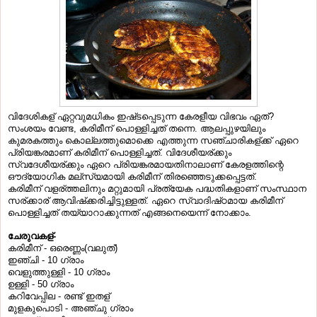
വിദേശികള്
ഏറ്റവുമധികം
ഇഷ്
ടപ്പെടുന്ന
കേരളീയ
വിഭവം
ഏത്
?
സംശയം
വേണ്ട
കരിമീന്
പൊള്ളിച്ചത്
തന്നെ
ആലപ്പുഴയിലും
,
.
കുമരകത്തും
കൊല്ലത്തുമൊക്കെ
എത്തുന്ന
സഞ്ചാരികള്
ക്ക്
ഏറെ
പ്രിയങ്കരമാണ്
കരിമീന്
പൊള്ളിച്ചത്
വിദേശീയര്
ക്കും
.
സ്വദേശീയര്
ക്കും
ഏറെ
പ്രിയങ്കരമായതിനാലാണ്
കേരളത്തിന്റെ
ഔദ്യോഗിക
മല്
സ്യമായി
കരിമീന്
തിരഞ്ഞെടുക്കപ്പെട്ടത്
.
കരിമീന്
വളര്
ത്തലിനും
മറ്റുമായി
പ്രത്യേക
പദ്ധതികളാണ്
സംസ്ഥാന
സര്
ക്കാര്
ആവിഷ്
ക്കരിച്ചിട്ടുള്ളത്
ഏറെ
സ്വാദിഷ്
ഠമായ
കരിമീന്
.
പൊള്ളിച്ചത്
തയ്യാറാക്കുന്നത്
എങ്ങനെയെന്ന്
നോക്കാം
.
ചേരുവകള്
-
കരിമീന്
ഒരെണ്ണം
വലുത്
-
(
)
ഇഞ്ചി
ഗ്രാം
- 10
വെളുത്തുള്ളി
ഗ്രാം
- 10
ഉള്ളി
ഗ്രാം
- 50
കറിവേപ്പില
രണ്ട്
ഇതള്
-
മുളകുപൊടി
അഞ്ചു
ഗ്രാം
-