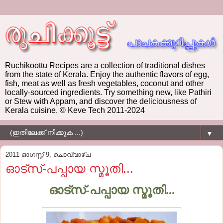
Ruchikoottu Recipes are a collection of traditional dishes
from the state of Kerala. Enjoy the authentic flavors of egg,
fish, meat as well as fresh vegetables, coconut and other
locally-sourced ingredients. Try something new, like Pathiri
or Stew with Appam, and discover the deliciousness of
Kerala cuisine. © Keve Tech 2011-2024
▼
2011 ഓഗസ്റ്റ് 9, ചൊവ്വാഴ്ച
ഓട്സ്-പപ്പായ സ്മൂതി...
ഓട്സ്-പപ്പായ സ്മൂതി...