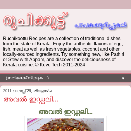
Ruchikoottu Recipes are a collection of traditional dishes
from the state of Kerala. Enjoy the authentic flavors of egg,
fish, meat as well as fresh vegetables, coconut and other
locally-sourced ingredients. Try something new, like Pathiri
or Stew with Appam, and discover the deliciousness of
Kerala cuisine. © Keve Tech 2011-2024
▼
2011 ഓഗസ്റ്റ് 29, തിങ്കളാഴ്‌ച
അവൽ ഇഡ്ഡലി...
അവൽ ഇഡ്ഡലി...