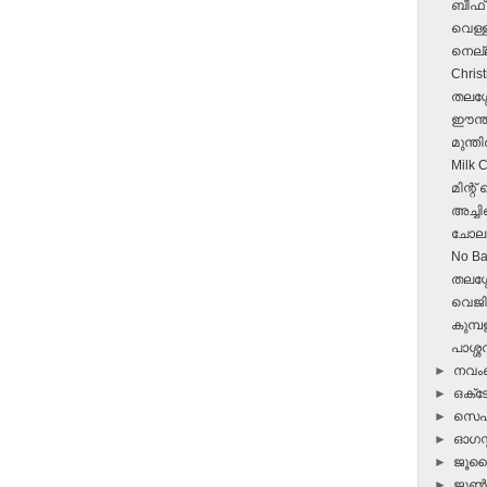
ബീഫ് 
വെള്ള
നെല്
Chris
തലശ്ശ
ഈന്തപ
മുന്
Milk 
മിന്റ്
അച്ചി
ചോല 
No Ba
തലശ്
വെജിറ
കുമ്പ
പാശ്ശൻ
►
നവ
►
ഒക്
►
സെപ്
►
ഓഗസ്റ
►
ജൂ
►
ജൂ