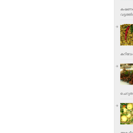
കഷണങ്ങ
വട്ടത്തില
കറിവേപ്പ
ചെറുതാ