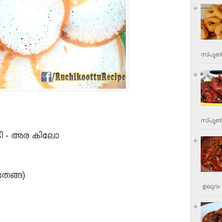
സ്പൂണ്
സ്പൂണ്‍
ടി - അര കിലോ
േങ്ങ)
ഉലുവ- 