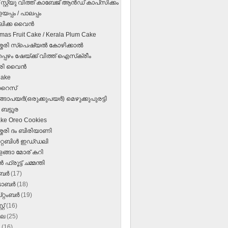
സ്റ്റ്യു വിത്ത് കാബേജ് ആന്‍ഡ് കാപ്‌സിക്കം
യപ്പം / പാലപ്പം
ലിക്ക വൈന്‍
tmas Fruit Cake / Kerala Plum Cake
േരി സ്‌പെഷ്യല്‍ കോഴിക്കാല്‍
്പഴം ഷേയ്‌ക്ക് വിത്ത്‌ ഐസ്‌ക്രീം
തിരി വൈൻ
Cake
‌ റൈസ്‌
ങ്ങാപയര്‍(ഒരുക്കുപയര്‍) മെഴുക്കുപുരട്ടി
ബട്ടൂര
ke Oreo Cookies
ശേരി ദം ബിരിയാണി
്റബിള്‍ ഇഡ്‌ഡലി
ളങ്ങാ മോര് കറി
 ഫ്രൂട്ട് ചമ്മന്തി
ംബർ
(17)
‌ടോബർ
(18)
റ്റംബർ
(19)
്റ്
(16)
ലൈ
(25)
ൺ
(16)