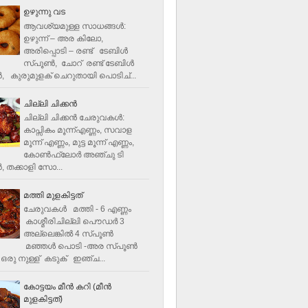
ഉഴുന്നു വട
ആവശ്യമുള്ള സാധങ്ങൾ:
ഉഴുന്ന് – അര കിലോ,
അരിപ്പൊടി – രണ്ട് ടേബിൾ
സ്പൂൺ, ചോറ് രണ്ട് ടേബിള്‍
‍, കുരുമുളക് ചെറുതായി പൊടിച്...
ചില്ലി ചിക്കൻ
ചില്ലി ചിക്കൻ ചേരുവകള്‍:
കാപ്സികം മൂന്ന്എണ്ണം, സവാള
മൂന്ന് എണ്ണം, മുട്ട മൂന്ന് എണ്ണം,
കോണ്‍ഫ്ലോര്‍ അഞ്ചു ടി
, തക്കാളി സോ...
മത്തി മുളകിട്ടത്
ചേരുവകൾ മത്തി - 6 എണ്ണം
കാശ്മീരിചില്ലി പൌഡർ 3
അല്ലെങ്കിൽ 4 സ്പൂണ്‍
മഞ്ഞൾ പൊടി -അര സ്പൂണ്‍
ഒരു നുള്ള് കടുക് ഇഞ്ച...
കോട്ടയം മീന്‍ കറി (മീന്‍
മുളകിട്ടത്‌)