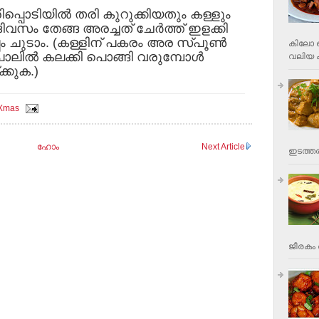
ിപ്പൊടിയില്‍ തരി കുറുക്കിയതും കള്ളും
േ ദിവസം തേങ്ങ അരച്ചത് ചേര്‍ത്ത് ഇളക്കി
്പം ചുടാം. (കള്ളിന് പകരം അര സ്പൂണ്‍
കിലോ വ
പാലില്‍ കലക്കി പൊങ്ങി വരുമ്പോള്‍
വലിയ ക
ക്കുക.)
Xmas
ഹോം
Next Article
ഇടത്തര
ജീരകം 