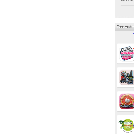
അര ടീസ
Free Andr