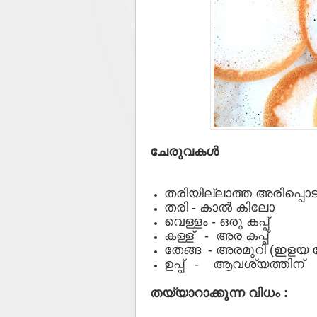
ചേരുവകള്‍
തരിയില്ലാത്ത അരിപ്പൊ
തരി - കാല്‍ കിലോ
വെള്ളം - ഒരു കപ്പ്
കള്ള് - അര കപ്പ്
തേങ്ങ - അരമുറി (ഇളയ ത
ഉപ്പ് - ആവശ്യത്തിന്
തയ്യാറാക്കുന്ന വിധം :