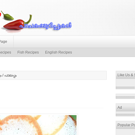
Page
ecipes
Fish Recipes
English Recipes
Like Us &
 / പാലപ്പം
Ad
Popular P