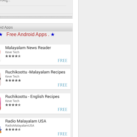
്പൂ...
oid Apps
★
Free Android Apps .
★