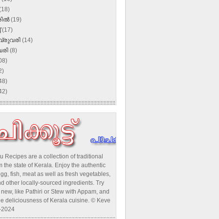
(18)
രിൽ
(19)
്
(17)
്രുവരി
(14)
വരി
(8)
08)
2)
48)
42)
u Recipes are a collection of traditional
 the state of Kerala. Enjoy the authentic
egg, fish, meat as well as fresh vegetables,
d other locally-sourced ingredients. Try
new, like Pathiri or Stew with Appam, and
he deliciousness of Kerala cuisine. © Keve
-2024