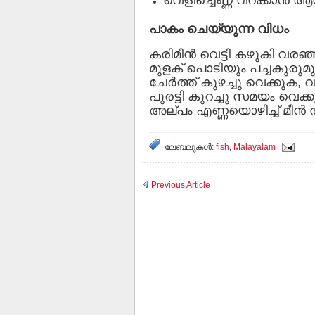
പാകം ചെയ്യുന്ന വിധം
കരിമീൻ വെട്ടി കഴുകി വരഞ്
മുളക് പൊടിയും പച്ചകുരുമു
ചേര്‍ത്ത് കുഴച്ചു വെക്കുക
പുരട്ടി കുറച്ചു സമയം വെക്കു
അല്പം എണ്ണയൊഴിച്ച് മീന്‍ തിര
ലേബലുകള്‍:
fish
,
Malayalam
Previous Article