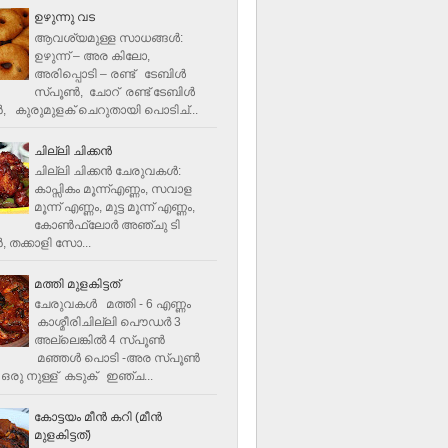
ഉഴുന്നു വട
ആവശ്യമുള്ള സാധങ്ങൾ:
ഉഴുന്ന് – അര കിലോ,
അരിപ്പൊടി – രണ്ട് ടേബിൾ
സ്പൂൺ, ചോറ് രണ്ട് ടേബിള്‍
‍, കുരുമുളക് ചെറുതായി പൊടിച്...
ചില്ലി ചിക്കൻ
ചില്ലി ചിക്കൻ ചേരുവകള്‍:
കാപ്സികം മൂന്ന്എണ്ണം, സവാള
മൂന്ന് എണ്ണം, മുട്ട മൂന്ന് എണ്ണം,
കോണ്‍ഫ്ലോര്‍ അഞ്ചു ടി
, തക്കാളി സോ...
മത്തി മുളകിട്ടത്
ചേരുവകൾ മത്തി - 6 എണ്ണം
കാശ്മീരിചില്ലി പൌഡർ 3
അല്ലെങ്കിൽ 4 സ്പൂണ്‍
മഞ്ഞൾ പൊടി -അര സ്പൂണ്‍
ഒരു നുള്ള് കടുക് ഇഞ്ച...
കോട്ടയം മീന്‍ കറി (മീന്‍
മുളകിട്ടത്‌)