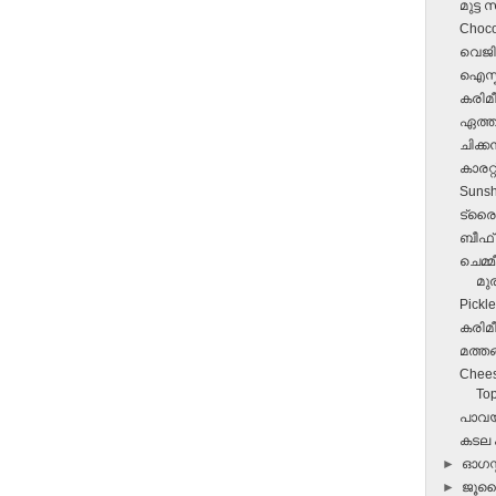
മുട്ട സ
Choco
വെജിറ്
ഐസ്ക
കരിമീ
ഏത്ത
ചിക്കന
കാരറ്റ്
Sunsh
ട്രൈ
ബീഫ്‌
ചെമ്മ
മുര
Pickl
കരിമീന
മത്തങ
Chees
Top
പാവയ്
കടല 
►
ഓഗസ്റ
►
ജൂ