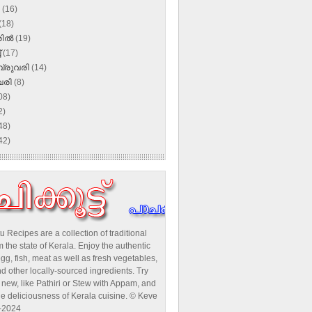
ൺ
(16)
(18)
രിൽ
(19)
്
(17)
്രുവരി
(14)
വരി
(8)
08)
2)
48)
42)
u Recipes are a collection of traditional
 the state of Kerala. Enjoy the authentic
egg, fish, meat as well as fresh vegetables,
d other locally-sourced ingredients. Try
new, like Pathiri or Stew with Appam, and
he deliciousness of Kerala cuisine. © Keve
-2024