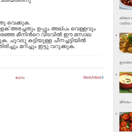
കിലോ വ
ഞു വെക്കുക.
വലിയ ക
ളക് അരച്ചതും ഉപ്പും അല്പം വെള്ളവും
, വരഞ്ഞ മീനിന്‍റെ വിടവില്‍ ഈ മസാല
ക. ചുവടു കട്ടിയുള്ള ചീനച്ചട്ടിയില്‍
ിച്ചും മറിച്ചും ഇട്ടു വറുക്കുക.
ഇടത്തര
ഹോം
Next Article
ജീരകം 