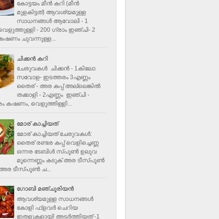
കോട്ടയം മീന്‍ കറി (മീന്‍
മുളകിട്ടത്‌) ആവശ്യമുള്ള
സാധനങ്ങള്‍ ആവോലി - 1
െളുത്തുള്ളി - 200 ഗ്രാം ഇഞ്ചി- 2
ഷണം ചുവന്നുള്ള...
ചിക്കന്‍ കറി
ചേരുവകൾ ചിക്കന്‍ - 1കിലോ
സവോള- ഇടത്തരം 3എണ്ണം
തൈര് - അര കപ്പ്‌ അല്ലെങ്കില്‍
തക്കാളി - 2എണ്ണം ഇഞ്ചി -
ം കഷണം, വെളുത്തിള്ളി...
മോര് കാച്ചിയത്
മോര് കാച്ചിയത് ചേരുവകള്‍‌:
തൈര് രണ്ടര കപ്പ് വെളിച്ചെണ്ണ
ഒന്നര ടേബിള്‍ സ്പൂണ്‍ ഉലുവ
മൂന്നെണ്ണം കടുക് അര ടീസ്പൂണ്‍
അര ടീസ്പൂണ്‍ ച...
ഗോബി മഞ്ചൂരിയന്‍
ആവശ്യമുള്ള സാധനങ്ങൾ
കോളി ഫ്ളവര്‍ ചെറിയ
ഇതളുകളായി അടര്‍ത്തിയത് -1