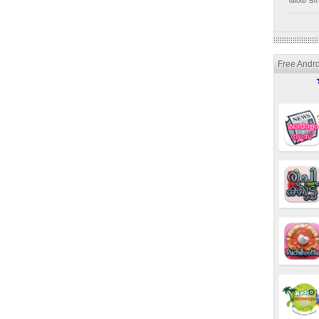
അര ടീസ
Free Andr