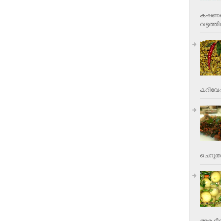
കഷണങ്ങ
വട്ടത്തില
കറിവേപ്പ
ചെറുതാ