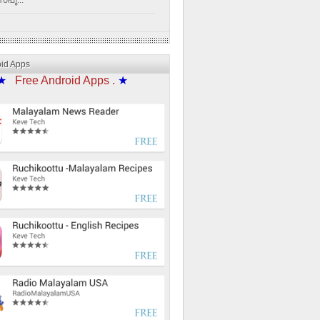
്പൂ...
oid Apps
★
Free Android Apps .
★