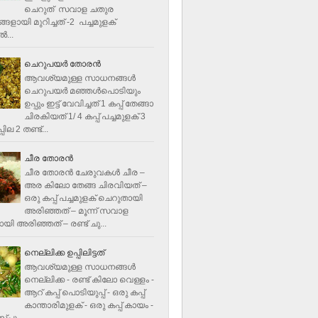
ചെറുത് സവാള ചതുര
ളായി മുറിച്ചത് -2 പച്ചമുളക്
്‍...
ചെറുപയർ തോരൻ
ആവശ്യമുള്ള സാധനങ്ങൾ
ചെറുപയർ മഞ്ഞൾപൊടിയും
ഉപ്പും ഇട്ട് വേവിച്ചത് 1 കപ്പ് തേങ്ങാ
ചിരകിയത് 1/ 4 കപ്പ് പച്ചമുളക് 3
ില 2 തണ്ട്...
ചീര തോരന്‍
ചീര തോരന്‍ ചേരുവകള്‍ ചീര –
അര കിലോ തേങ്ങ ചിരവിയത് –
ഒരു കപ്പ് പച്ചമുളക് ചെറുതായി
അരിഞ്ഞത് – മൂന്ന് സവാള
യി അരിഞ്ഞത് – രണ്ട് ചു...
നെല്ലിക്ക ഉപ്പിലിട്ടത്
ആവശ്യമുള്ള സാധനങ്ങള്‍
നെല്ലിക്ക - രണ്ട് കിലോ വെള്ളം -
ആറ് കപ്പ് പൊടിയുപ്പ് - ഒരു കപ്പ്
കാന്താരിമുളക് - ഒരു കപ്പ് കായം -