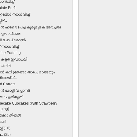
ാന്‍വിച്ച്
late Burfi
റബിള്‍ സാന്‍വിച്ച്
്രീം
ന്‍ ഫ്രൈ (പച്ച കുരുമുളക് അരച്ചത്‌)
പ്പഴം ഫ്രൈ
്‍ പോപ്‌ കോണ്‍
‌ സാന്‍വിച്ച്‌
ine Pudding
 കളര്‍ ഇഡ്‌ഡലി
 ചില്ലി
ീന്‍ കറി (തേങ്ങാ അരച്ച് മാങ്ങയും
ിങ്ങയ്ക്...
ed Carrots
്‍ മോളി (മപ്പാസ്‌)
്ങാ എരിശ്ശേരി
ecake Cupcakes (With Strawberry
ping)
ക്കാ തീയല്‍
കറി
്റ്
(16)
ലൈ
(25)