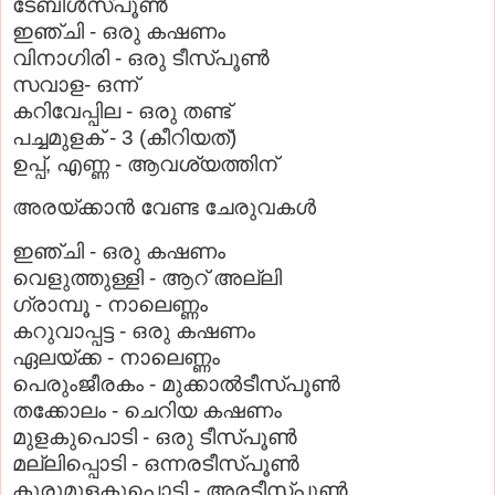
ടേബിള്‍സ്‌പൂണ്‍
ഇഞ്ചി - ഒരു കഷണം
വിനാഗിരി - ഒരു ടീസ്‌പൂണ്‍
സവാള- ഒന്ന്‌
കറിവേപ്പില - ഒരു തണ്ട്‌
പച്ചമുളക്‌ - 3 (കീറിയത്‌)
ഉപ്പ്‌, എണ്ണ - ആവശ്യത്തിന്‌
അരയ്‌ക്കാന്‍ വേണ്ട ചേരുവകള്‍
ഇഞ്ചി - ഒരു കഷണം
വെളുത്തുള്ളി - ആറ്‌ അല്ലി
ഗ്രാമ്പൂ - നാലെണ്ണം
കറുവാപ്പട്ട - ഒരു കഷണം
ഏലയ്‌ക്ക - നാലെണ്ണം
പെരുംജീരകം - മുക്കാല്‍ടീസ്‌പൂണ്‍
തക്കോലം - ചെറിയ കഷണം
മുളകുപൊടി - ഒരു ടീസ്‌പൂണ്‍
മല്ലിപ്പൊടി - ഒന്നരടീസ്‌പൂണ്‍
കുരുമുളകുപൊടി - അരടീസ്‌പൂണ്‍