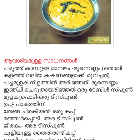
ആവശ്യമുള്ള സാധനങ്ങള്‍
പഴുത്ത്‌ കാമ്പുള്ള മാമ്പഴം -മൂന്നെണ്ണം (തൊലി
കളഞ്ഞ്‌ വലിയ കഷണങ്ങളാക്കി മുറിച്ചത്‌)
പച്ചമുളക്‌ നീളത്തില്‍ അരിഞ്ഞത്‌- മൂന്നെണ്ണം
ഇഞ്ചി ചെറുതായരിഞ്ഞത്‌-ഒരു ടേബിള്‍ സ്‌പൂണ്‍
മുളകുപൊടി-ഒരു ടീസ്‌പൂണ്‍
ഉപ്പ്‌- പാകത്തിന്‌
തേങ്ങ ചിരകിയത്‌- ഒരു കപ്പ്‌
മഞ്ഞള്‍പ്പൊടി- അര ടീസ്‌പൂണ്‍
ജീരകം- അര ടീസ്‌പൂണ്‍
പുളിയുള്ള തൈര്‌-രണ്ട്‌ കപ്പ്‌
വെളിച്ചെണ്ണ- രണ്ട്‌ ടേബിള്‍ സ്‌പൂണ്‍