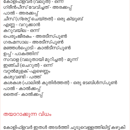
കോളിഫ്‌ളവര്‍ (വലുത്‌) - ഒന്ന്‌
ഗ്രീന്‍പീസ്‌ വേവിച്ചത്‌ - അരക്കപ്പ്‌
പാല്‍ - അരക്കപ്പ്‌
ചീസ്‌ (ഗ്രേറ്റ്‌ ചെയ്‌തത്‌) - ഒരു ക്യൂബ്‌
എണ്ണ - വറുക്കാന്‍
കറുവയില - ഒന്ന്‌
പെരുംജീരകം - അരടീസ്‌പൂണ്‍
ഗരംമസാല - അരടീസ്‌പൂണ്‍
മഞ്ഞള്‍പ്പൊടി - കാല്‍ടീസ്‌പൂണ്‍
ഉപ്പ്‌ - പാകത്തിന്‌
സവാള (വലുതായി മുറിച്ചത്‌) - മൂന്ന്‌
ഇഞ്ചി (ചെറുത്‌) - ഒന്ന്‌
വറ്റല്‍മുളക്‌ -ഏഴെണ്ണം
കശുവണ്ടി - പത്ത്‌
കശകശ (പാലില്‍ കുതിര്‍ത്തത്‌) - ഒരു ടേബിള്‍സ്‌പൂണ്‍
പാല്‍ - കാല്‍ക്കപ്പ്‌
തൈര്‌ - കാല്‍ക്കപ്പ്‌
തയാറാക്കുന്ന വിധം
കോളിഫ്‌ളവര്‍ ഇതള്‍ അടര്‍ത്തി ചൂടുവെള്ളത്തിലിട്ട്‌ കഴുകി