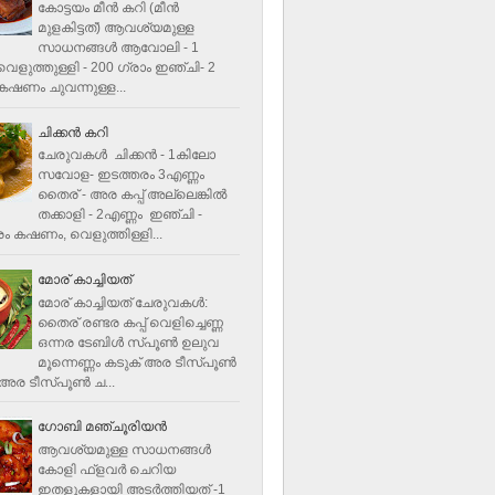
കോട്ടയം മീന്‍ കറി (മീന്‍
മുളകിട്ടത്‌) ആവശ്യമുള്ള
സാധനങ്ങള്‍ ആവോലി - 1
െളുത്തുള്ളി - 200 ഗ്രാം ഇഞ്ചി- 2
ഷണം ചുവന്നുള്ള...
ചിക്കന്‍ കറി
ചേരുവകൾ ചിക്കന്‍ - 1കിലോ
സവോള- ഇടത്തരം 3എണ്ണം
തൈര് - അര കപ്പ്‌ അല്ലെങ്കില്‍
തക്കാളി - 2എണ്ണം ഇഞ്ചി -
ം കഷണം, വെളുത്തിള്ളി...
മോര് കാച്ചിയത്
മോര് കാച്ചിയത് ചേരുവകള്‍‌:
തൈര് രണ്ടര കപ്പ് വെളിച്ചെണ്ണ
ഒന്നര ടേബിള്‍ സ്പൂണ്‍ ഉലുവ
മൂന്നെണ്ണം കടുക് അര ടീസ്പൂണ്‍
അര ടീസ്പൂണ്‍ ച...
ഗോബി മഞ്ചൂരിയന്‍
ആവശ്യമുള്ള സാധനങ്ങൾ
കോളി ഫ്ളവര്‍ ചെറിയ
ഇതളുകളായി അടര്‍ത്തിയത് -1