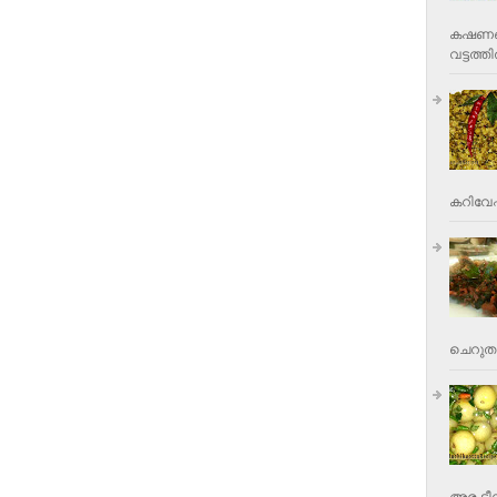
കഷണങ്ങ
വട്ടത്തില
കറിവേപ്പ
ചെറുതാ