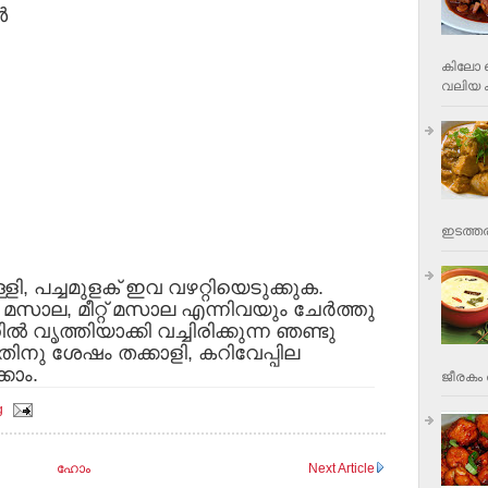
‍
കിലോ വ
വലിയ ക
ഇടത്തര
ി, പച്ചമുളക് ഇവ വഴറ്റിയെടുക്കുക.
 മസാല, മീറ്റ് മസാല എന്നിവയും ചേര്‍ത്തു
ല്‍ വൃത്തിയാക്കി വച്ചിരിക്കുന്ന ഞണ്ടു
തതിനു ശേഷം തക്കാളി, കറിവേപ്പില
്കാം.
ജീരകം 
g
ഹോം
Next Article