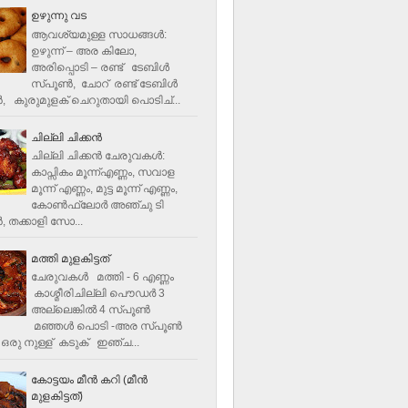
ഉഴുന്നു വട
ആവശ്യമുള്ള സാധങ്ങൾ:
ഉഴുന്ന് – അര കിലോ,
അരിപ്പൊടി – രണ്ട് ടേബിൾ
സ്പൂൺ, ചോറ് രണ്ട് ടേബിള്‍
‍, കുരുമുളക് ചെറുതായി പൊടിച്...
ചില്ലി ചിക്കൻ
ചില്ലി ചിക്കൻ ചേരുവകള്‍:
കാപ്സികം മൂന്ന്എണ്ണം, സവാള
മൂന്ന് എണ്ണം, മുട്ട മൂന്ന് എണ്ണം,
കോണ്‍ഫ്ലോര്‍ അഞ്ചു ടി
, തക്കാളി സോ...
മത്തി മുളകിട്ടത്
ചേരുവകൾ മത്തി - 6 എണ്ണം
കാശ്മീരിചില്ലി പൌഡർ 3
അല്ലെങ്കിൽ 4 സ്പൂണ്‍
മഞ്ഞൾ പൊടി -അര സ്പൂണ്‍
ഒരു നുള്ള് കടുക് ഇഞ്ച...
കോട്ടയം മീന്‍ കറി (മീന്‍
മുളകിട്ടത്‌)