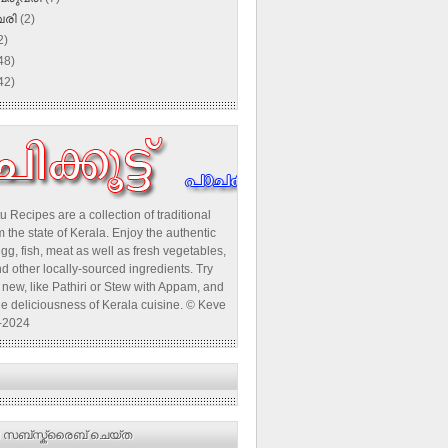
വരി
(2)
2)
48)
42)
u Recipes are a collection of traditional
 the state of Kerala. Enjoy the authentic
egg, fish, meat as well as fresh vegetables,
d other locally-sourced ingredients. Try
new, like Pathiri or Stew with Appam, and
he deliciousness of Kerala cuisine. © Keve
-2024
 സബ്‌സ്ക്രൈബ് ചെയ്ത