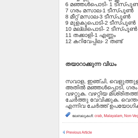
6 മഞ്ഞള്‍പൊടി- 1 ടീസ്പൂണ്
7 ഗരം മസാല-1 ടീസ്പൂണ്‍
8 മീറ്റ് മസാല-3 ടീസ്പൂണ്‍
9 മുളകുപൊടി-2 ടീസ്പൂണ്‍
10 മല്ലിപൊടി- 2 ടീസ്പൂണ്‍
11 തക്കാളി-1 എണ്ണം
12 കറിവേപ്പില- 2 തണ്ട്
തയാറാക്കുന്ന വിധം
സവാള, ഇഞ്ചി, വെളുത്തുള്ള
അതില്‍ മഞ്ഞള്‍പ്പൊടി, ഗരം
വഴറ്റുക. വഴറ്റിയ മിശ്രിതത്തി
ചേര്‍ത്തു വേവിക്കുക. വെന്
എന്നിവ ചേര്‍ത്ത് ഉപയോഗിക
ലേബലുകള്‍:
crab
,
Malayalam
,
Non-Ve
Previous Article