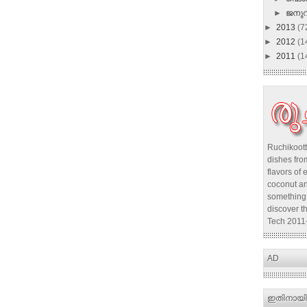
►
ജനു
►
2013
(7
►
2012
(1
►
2011
(1
Ruchikoott
dishes from
flavors of 
coconut an
something 
discover t
Tech 2011
AD
ഇതിനായി