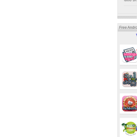
അര ടീസ
Free Andr