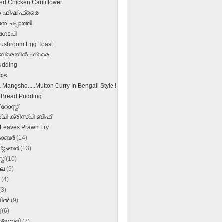
ed Chicken Cauliflower
്‍ ഫിഷ്‌ ഫ്രൈ
‍ ചപ്പാത്തി
 ഗോപി
ushroom Egg Toast
്‍ ബ്രെയിന്‍ ഫ്രൈ
udding
യട
Mangsho.....Mutton Curry In Bengali Style !
 Bread Pudding
റോസ്റ്റ്
ചി ക്രിസ്പി ബീഫ്
 Leaves Prawn Fry
‌ടോബർ
(14)
റ്റംബർ
(13)
്റ്
(10)
ലൈ
(9)
ൺ
(4)
(3)
രിൽ
(9)
്
(6)
്രുവരി
(7)