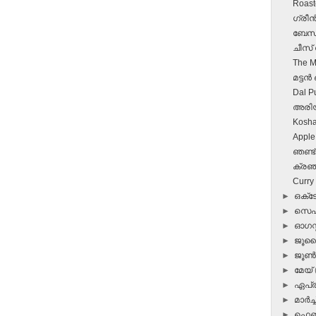
Roast
ഗ്രീന
ബേസന്
ചീസ്‌
The M
മട്ടന
Dal P
അരി
Kosha 
Apple
ഞണ്ട് 
ക്രഞ്
Curry
►
ഒക്
►
സെപ്
►
ഓഗസ്റ
►
ജൂ
►
ജൂ
►
മേയ്
►
ഏപ്
►
മാർച്ച
►
ഫെബ