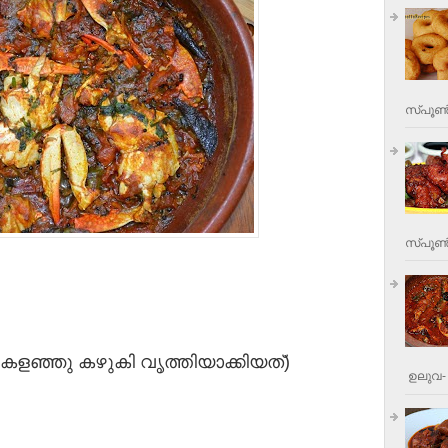
സ്പൂണ്
സ്പൂണ്‍
കളഞ്ഞു കഴുകി വൃത്തിയാക്കിയത്)
ഉലുവ- 