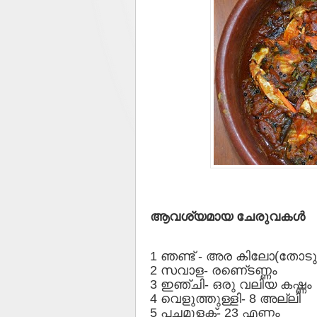
ആവശ്യമായ ചേരുവകള്‍
1 ഞണ്ട് - അര കിലോ(തോടു
2 സവാള- രണെ്ടണ്ണം
3 ഇഞ്ചി- ഒരു വലിയ കഷ്ണം
4 വെളുത്തുള്ളി- 8 അല്ലി
5 പച്ചമുളക്- 23 എണ്ണം