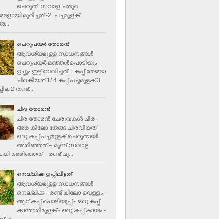
ചെറുത് സവാള ചതുര
ളായി മുറിച്ചത് -2 പച്ചമുളക്
്‍...
ചെറുപയർ തോരൻ
ആവശ്യമുള്ള സാധനങ്ങൾ
ചെറുപയർ മഞ്ഞൾപൊടിയും
ഉപ്പും ഇട്ട് വേവിച്ചത് 1 കപ്പ് തേങ്ങാ
ചിരകിയത് 1/ 4 കപ്പ് പച്ചമുളക് 3
ില 2 തണ്ട്...
ചീര തോരന്‍
ചീര തോരന്‍ ചേരുവകള്‍ ചീര –
അര കിലോ തേങ്ങ ചിരവിയത് –
ഒരു കപ്പ് പച്ചമുളക് ചെറുതായി
അരിഞ്ഞത് – മൂന്ന് സവാള
യി അരിഞ്ഞത് – രണ്ട് ചു...
നെല്ലിക്ക ഉപ്പിലിട്ടത്
ആവശ്യമുള്ള സാധനങ്ങള്‍
നെല്ലിക്ക - രണ്ട് കിലോ വെള്ളം -
ആറ് കപ്പ് പൊടിയുപ്പ് - ഒരു കപ്പ്
കാന്താരിമുളക് - ഒരു കപ്പ് കായം -