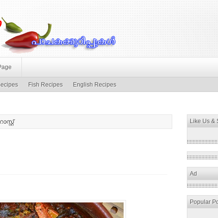
Page
ecipes
Fish Recipes
English Recipes
Like Us &
സ്റ്റ്
Ad
Popular P