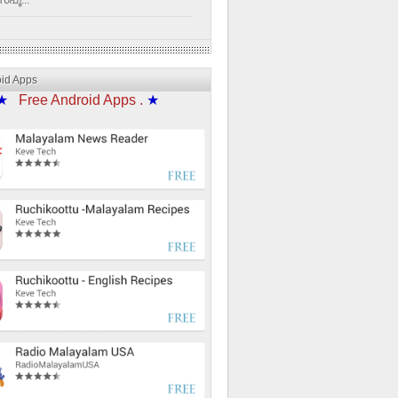
്പൂ...
oid Apps
★
Free Android Apps .
★