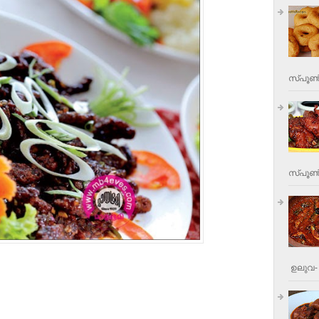
സ്പൂണ്
സ്പൂണ്‍
ഉലുവ- 