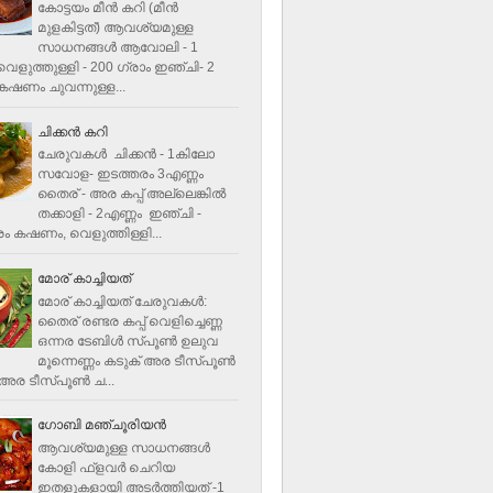
കോട്ടയം മീന്‍ കറി (മീന്‍
മുളകിട്ടത്‌) ആവശ്യമുള്ള
സാധനങ്ങള്‍ ആവോലി - 1
െളുത്തുള്ളി - 200 ഗ്രാം ഇഞ്ചി- 2
ഷണം ചുവന്നുള്ള...
ചിക്കന്‍ കറി
ചേരുവകൾ ചിക്കന്‍ - 1കിലോ
സവോള- ഇടത്തരം 3എണ്ണം
തൈര് - അര കപ്പ്‌ അല്ലെങ്കില്‍
തക്കാളി - 2എണ്ണം ഇഞ്ചി -
ം കഷണം, വെളുത്തിള്ളി...
മോര് കാച്ചിയത്
മോര് കാച്ചിയത് ചേരുവകള്‍‌:
തൈര് രണ്ടര കപ്പ് വെളിച്ചെണ്ണ
ഒന്നര ടേബിള്‍ സ്പൂണ്‍ ഉലുവ
മൂന്നെണ്ണം കടുക് അര ടീസ്പൂണ്‍
അര ടീസ്പൂണ്‍ ച...
ഗോബി മഞ്ചൂരിയന്‍
ആവശ്യമുള്ള സാധനങ്ങൾ
കോളി ഫ്ളവര്‍ ചെറിയ
ഇതളുകളായി അടര്‍ത്തിയത് -1