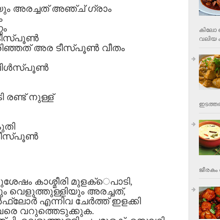
ും അരച്ചത് അഞ്ച് ഗ്രാം
ം
ണം
കിലോ വ
സ്പൂണ്‍
വലിയ ക
ിഞ്ഞത് അര ടീസ്പൂണ്‍ വീതം
ള്‍സ്പൂണ്‍
രണ്ട് നുള്ള്
ഇടത്തര
കുതി
ടീസ്പൂണ്‍
ജീരകം 
ശേഷം കാശ്മീരി മുളക്‌െപാടി,
വെളുത്തുള്ളിയും അരച്ചത്,
്ലോര്‍ എന്നിവ ചേര്‍ത്ത് ഇളക്കി
വരെ വറുത്തെടുക്കുക.