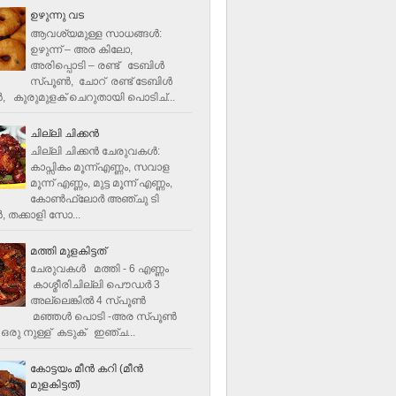
ഉഴുന്നു വട
ആവശ്യമുള്ള സാധങ്ങൾ:
ഉഴുന്ന് – അര കിലോ,
അരിപ്പൊടി – രണ്ട് ടേബിൾ
സ്പൂൺ, ചോറ് രണ്ട് ടേബിള്‍
‍, കുരുമുളക് ചെറുതായി പൊടിച്...
ചില്ലി ചിക്കൻ
ചില്ലി ചിക്കൻ ചേരുവകള്‍:
കാപ്സികം മൂന്ന്എണ്ണം, സവാള
മൂന്ന് എണ്ണം, മുട്ട മൂന്ന് എണ്ണം,
കോണ്‍ഫ്ലോര്‍ അഞ്ചു ടി
, തക്കാളി സോ...
മത്തി മുളകിട്ടത്
ചേരുവകൾ മത്തി - 6 എണ്ണം
കാശ്മീരിചില്ലി പൌഡർ 3
അല്ലെങ്കിൽ 4 സ്പൂണ്‍
മഞ്ഞൾ പൊടി -അര സ്പൂണ്‍
ഒരു നുള്ള് കടുക് ഇഞ്ച...
കോട്ടയം മീന്‍ കറി (മീന്‍
മുളകിട്ടത്‌)