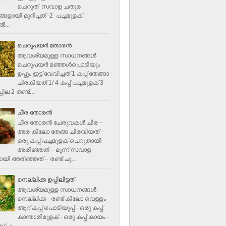
ചെറുത് സവാള ചതുര
ളായി മുറിച്ചത് -2 പച്ചമുളക്
്‍...
ചെറുപയർ തോരൻ
ആവശ്യമുള്ള സാധനങ്ങൾ
ചെറുപയർ മഞ്ഞൾപൊടിയും
ഉപ്പും ഇട്ട് വേവിച്ചത് 1 കപ്പ് തേങ്ങാ
ചിരകിയത് 1/ 4 കപ്പ് പച്ചമുളക് 3
ില 2 തണ്ട്...
ചീര തോരന്‍
ചീര തോരന്‍ ചേരുവകള്‍ ചീര –
അര കിലോ തേങ്ങ ചിരവിയത് –
ഒരു കപ്പ് പച്ചമുളക് ചെറുതായി
അരിഞ്ഞത് – മൂന്ന് സവാള
യി അരിഞ്ഞത് – രണ്ട് ചു...
നെല്ലിക്ക ഉപ്പിലിട്ടത്
ആവശ്യമുള്ള സാധനങ്ങള്‍
നെല്ലിക്ക - രണ്ട് കിലോ വെള്ളം -
ആറ് കപ്പ് പൊടിയുപ്പ് - ഒരു കപ്പ്
കാന്താരിമുളക് - ഒരു കപ്പ് കായം -