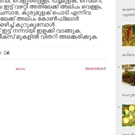
്ചി, വെളുത്തുള്ളി, പച്ചമുളക്, സെലറി,
്ട് വഴറ്റി അതിലേക്ക് അല്പം വെള്ളം,
കഷണങ്ങ
്ചസാര, കുരുമുളക് പൊടി എന്നിവ
വട്ടത്തില
തിലേക്ക് അല്പം കോണ്‍ഫ്ലോര്‍
ിച്ച് കുറുകുമ്പോള്‍
 ഇട്ട് നന്നായി ഇളക്കി വാങ്ങുക.
ീക്‌സ് മുകളില്‍ വിതറി അലങ്കരിക്കുക.
g
കറിവേപ്പ
ഹോം
Next Article
ചെറുതാ