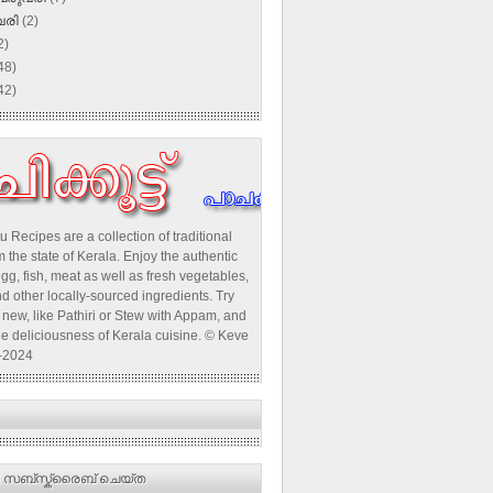
വരി
(2)
2)
48)
42)
u Recipes are a collection of traditional
 the state of Kerala. Enjoy the authentic
egg, fish, meat as well as fresh vegetables,
d other locally-sourced ingredients. Try
new, like Pathiri or Stew with Appam, and
he deliciousness of Kerala cuisine. © Keve
-2024
 സബ്‌സ്ക്രൈബ് ചെയ്ത