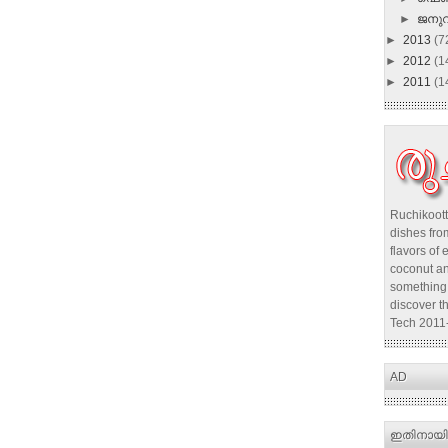
►
ജനു
►
2013
(7
►
2012
(1
►
2011
(1
Ruchikoott
dishes from
flavors of 
coconut an
something 
discover t
Tech 2011
AD
ഇതിനായി