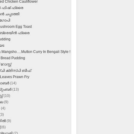
ed Chicken Cauliflower
്‍ ഫിഷ്‌ ഫ്രൈ
‍ ചപ്പാത്തി
 ഗോപി
ushroom Egg Toast
്‍ ബ്രെയിന്‍ ഫ്രൈ
udding
യട
Mangsho.....Mutton Curry In Bengali Style !
 Bread Pudding
റോസ്റ്റ്
ചി ക്രിസ്പി ബീഫ്
 Leaves Prawn Fry
‌ടോബർ
(14)
റ്റംബർ
(13)
്റ്
(10)
ലൈ
(9)
ൺ
(4)
(3)
രിൽ
(9)
്
(6)
്രുവരി
(7)