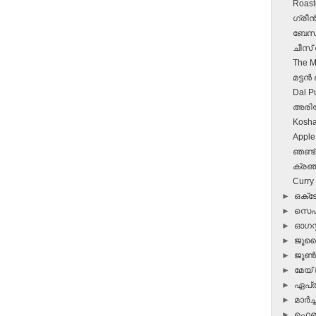
Roast
ഗ്രീന
ബേസന്
ചീസ്‌
The M
മട്ടന
Dal P
അരി
Kosha 
Apple
ഞണ്ട് 
ക്രഞ്
Curry
►
ഒക്
►
സെപ്
►
ഓഗസ്റ
►
ജൂ
►
ജൂ
►
മേയ്
►
ഏപ്
►
മാർച്ച
►
ഫെബ