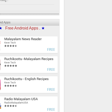
്പൂ...
oid Apps
★
Free Android Apps .
★