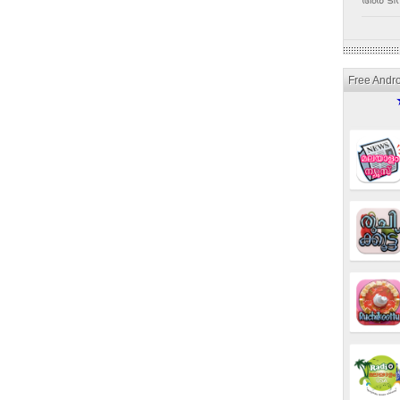
അര ടീസ
Free Andr