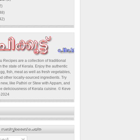
2)
48)
42)
u Recipes are a collection of traditional
 the state of Kerala. Enjoy the authentic
egg, fish, meat as well as fresh vegetables,
d other locally-sourced ingredients. Try
new, like Pathiri or Stew with Appam, and
he deliciousness of Kerala cuisine. © Keve
-2024
 സബ്‌സ്ക്രൈബ് ചെയ്ത
ുകള്‍