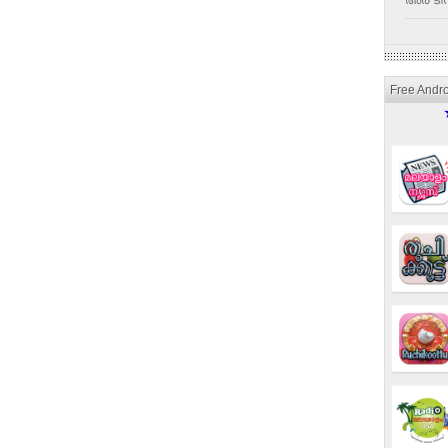
അര ടീസ
Free Andr