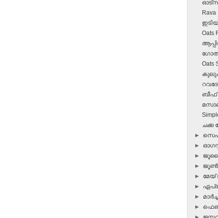
ഓട്‌സ
Rava
ഇടിയി
Oats 
ആപ്പ
ഗോതമ
Oats 
കുലുക
റവദ
ബീഫ് 
മസാ
Simpl
ചക്ക 
►
സെപ്
►
ഓഗസ്റ
►
ജൂ
►
ജൂ
►
മേയ്
►
ഏപ്
►
മാർച്ച
►
ഫെബ
►
ജനു