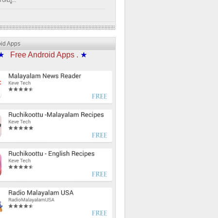
്പൂ...
oid Apps
★
Free Android Apps .
★