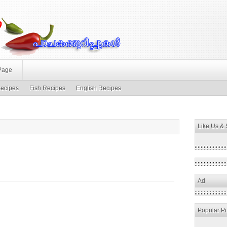
Page
ecipes
Fish Recipes
English Recipes
Like Us &
Ad
Popular P