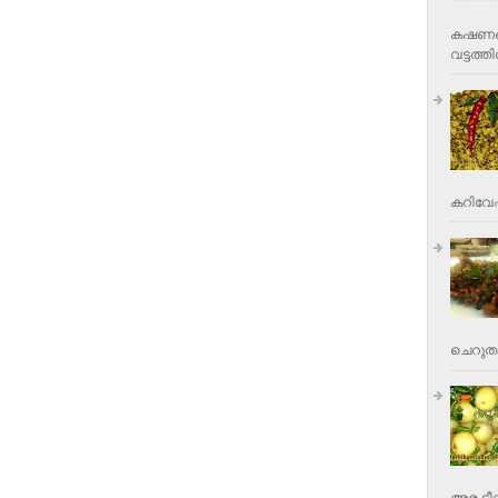
കഷണങ്ങ
വട്ടത്തില
കറിവേപ്പ
ചെറുതാ