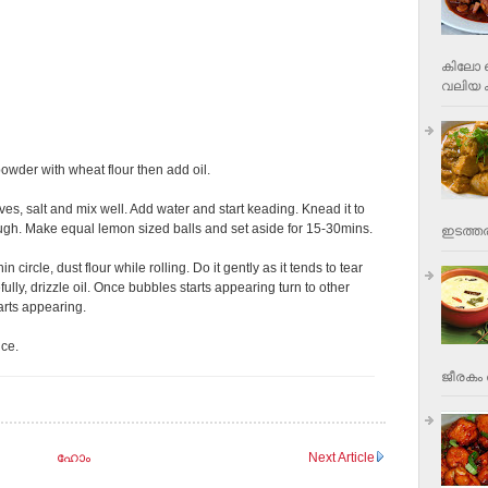
കിലോ വ
വലിയ ക
owder with wheat flour then add oil.
ves, salt and mix well. Add water and start keading. Knead it to
ough. Make equal lemon sized balls and set aside for 15-30mins.
ഇടത്തര
hin circle, dust flour while rolling. Do it gently as it tends to tear
ully, drizzle oil. Once bubbles starts appearing turn to other
tarts appearing.
ice.
ജീരകം 
ഹോം
Next Article