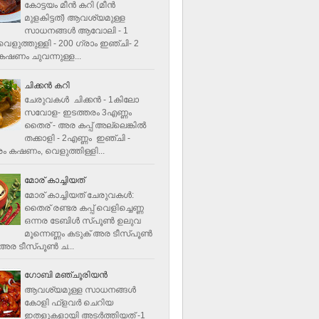
കോട്ടയം മീന്‍ കറി (മീന്‍
മുളകിട്ടത്‌) ആവശ്യമുള്ള
സാധനങ്ങള്‍ ആവോലി - 1
െളുത്തുള്ളി - 200 ഗ്രാം ഇഞ്ചി- 2
ഷണം ചുവന്നുള്ള...
ചിക്കന്‍ കറി
ചേരുവകൾ ചിക്കന്‍ - 1കിലോ
സവോള- ഇടത്തരം 3എണ്ണം
തൈര് - അര കപ്പ്‌ അല്ലെങ്കില്‍
തക്കാളി - 2എണ്ണം ഇഞ്ചി -
ം കഷണം, വെളുത്തിള്ളി...
മോര് കാച്ചിയത്
മോര് കാച്ചിയത് ചേരുവകള്‍‌:
തൈര് രണ്ടര കപ്പ് വെളിച്ചെണ്ണ
ഒന്നര ടേബിള്‍ സ്പൂണ്‍ ഉലുവ
മൂന്നെണ്ണം കടുക് അര ടീസ്പൂണ്‍
അര ടീസ്പൂണ്‍ ച...
ഗോബി മഞ്ചൂരിയന്‍
ആവശ്യമുള്ള സാധനങ്ങൾ
കോളി ഫ്ളവര്‍ ചെറിയ
ഇതളുകളായി അടര്‍ത്തിയത് -1