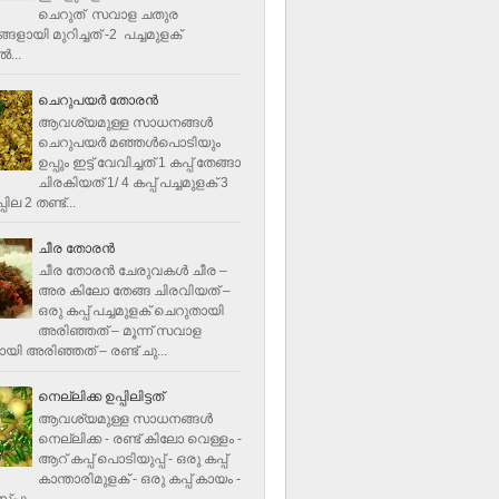
ചെറുത് സവാള ചതുര
ളായി മുറിച്ചത് -2 പച്ചമുളക്
്‍...
ചെറുപയർ തോരൻ
ആവശ്യമുള്ള സാധനങ്ങൾ
ചെറുപയർ മഞ്ഞൾപൊടിയും
ഉപ്പും ഇട്ട് വേവിച്ചത് 1 കപ്പ് തേങ്ങാ
ചിരകിയത് 1/ 4 കപ്പ് പച്ചമുളക് 3
ില 2 തണ്ട്...
ചീര തോരന്‍
ചീര തോരന്‍ ചേരുവകള്‍ ചീര –
അര കിലോ തേങ്ങ ചിരവിയത് –
ഒരു കപ്പ് പച്ചമുളക് ചെറുതായി
അരിഞ്ഞത് – മൂന്ന് സവാള
യി അരിഞ്ഞത് – രണ്ട് ചു...
നെല്ലിക്ക ഉപ്പിലിട്ടത്
ആവശ്യമുള്ള സാധനങ്ങള്‍
നെല്ലിക്ക - രണ്ട് കിലോ വെള്ളം -
ആറ് കപ്പ് പൊടിയുപ്പ് - ഒരു കപ്പ്
കാന്താരിമുളക് - ഒരു കപ്പ് കായം -