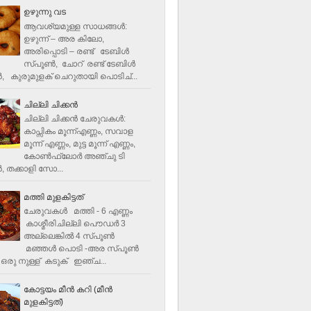
ഉഴുന്നു വട
ആവശ്യമുള്ള സാധങ്ങൾ:
ഉഴുന്ന് – അര കിലോ,
അരിപ്പൊടി – രണ്ട് ടേബിൾ
സ്പൂൺ, ചോറ് രണ്ട് ടേബിള്‍
‍, കുരുമുളക് ചെറുതായി പൊടിച്...
ചില്ലി ചിക്കൻ
ചില്ലി ചിക്കൻ ചേരുവകള്‍:
കാപ്സികം മൂന്ന്എണ്ണം, സവാള
മൂന്ന് എണ്ണം, മുട്ട മൂന്ന് എണ്ണം,
കോണ്‍ഫ്ലോര്‍ അഞ്ചു ടി
, തക്കാളി സോ...
മത്തി മുളകിട്ടത്
ചേരുവകൾ മത്തി - 6 എണ്ണം
കാശ്മീരിചില്ലി പൌഡർ 3
അല്ലെങ്കിൽ 4 സ്പൂണ്‍
മഞ്ഞൾ പൊടി -അര സ്പൂണ്‍
ഒരു നുള്ള് കടുക് ഇഞ്ച...
കോട്ടയം മീന്‍ കറി (മീന്‍
മുളകിട്ടത്‌)