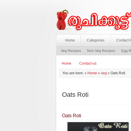
Home
Categories
Contact 
Veg Recipes
Non-Veg Recipes
Egg R
Home
Contact-us
You are here: »
Home
»
veg
»
Oats Roti
Oats Roti
Oats Roti