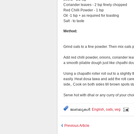
Coriander leaves - 2 tsp finely chopped
Red Chilli Powder - 1 tsp
Oil -1 tsp + as required for toasting
Salt - to taste
Method:
Grind oats to a fine powder. Then mix oats p
Add red chilli powder, onions, coriander lea
a smooth pilable dough just like chpathi d
Using a chapathi roller roll out to a slightly t
easily. Heat dosa tawa and add the roti caref
side,. Cook on both sides till brown spots s
Serve hot with dhal or any curry of your cho
ലേബലുകള്‍:
English
,
oats
,
veg
Previous Article