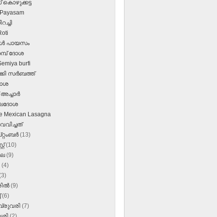
് കൊഴുക്കട്ട
 Payasam
റച്ചി
Roti
ിള്‍ പായസം
്പ് ദോശ
Semiya burfi
്കി സര്‍ബത്ത്
ോശ
അച്ചാര്‍
ലദോശ
e Mexican Lasagna
വേവിച്ചത്
റ്റംബർ
(13)
്റ്
(10)
ലൈ
(9)
ൺ
(4)
(3)
രിൽ
(9)
്
(6)
്രുവരി
(7)
വരി
(2)