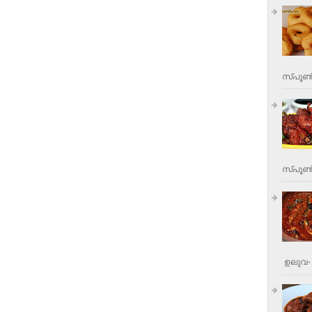
സ്പൂണ്
സ്പൂണ്‍
ഉലുവ- 