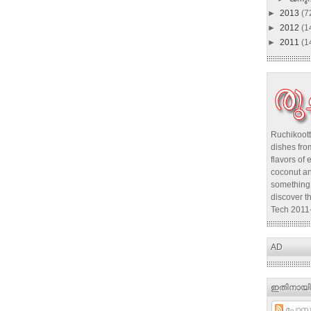
►
2013
(7
►
2012
(1
►
2011
(1
Ruchikoott
dishes from
flavors of 
coconut an
something 
discover t
Tech 2011
AD
ഇതിനായി
പോസ്റ്റ