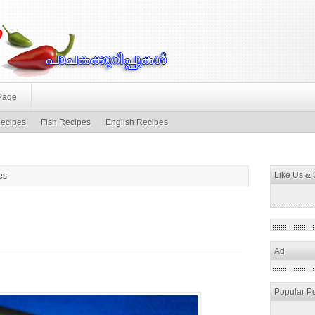
Page
ecipes
Fish Recipes
English Recipes
Like Us &
es
Ad
Popular P