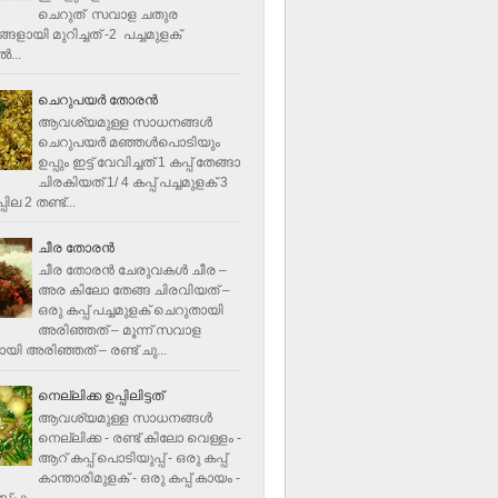
ചെറുത് സവാള ചതുര
ളായി മുറിച്ചത് -2 പച്ചമുളക്
്‍...
ചെറുപയർ തോരൻ
ആവശ്യമുള്ള സാധനങ്ങൾ
ചെറുപയർ മഞ്ഞൾപൊടിയും
ഉപ്പും ഇട്ട് വേവിച്ചത് 1 കപ്പ് തേങ്ങാ
ചിരകിയത് 1/ 4 കപ്പ് പച്ചമുളക് 3
ില 2 തണ്ട്...
ചീര തോരന്‍
ചീര തോരന്‍ ചേരുവകള്‍ ചീര –
അര കിലോ തേങ്ങ ചിരവിയത് –
ഒരു കപ്പ് പച്ചമുളക് ചെറുതായി
അരിഞ്ഞത് – മൂന്ന് സവാള
യി അരിഞ്ഞത് – രണ്ട് ചു...
നെല്ലിക്ക ഉപ്പിലിട്ടത്
ആവശ്യമുള്ള സാധനങ്ങള്‍
നെല്ലിക്ക - രണ്ട് കിലോ വെള്ളം -
ആറ് കപ്പ് പൊടിയുപ്പ് - ഒരു കപ്പ്
കാന്താരിമുളക് - ഒരു കപ്പ് കായം -