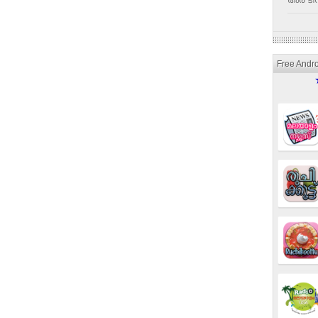
അര ടീസ
Free Andr