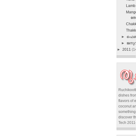
Lamb 
Mango
തേങ
Chakk
Thakk
►
ഫെബ
►
ജനു
►
2011
(1
Ruchikoott
dishes from
flavors of 
coconut an
something 
discover t
Tech 2011