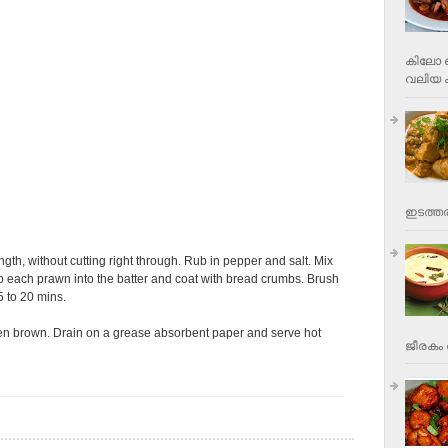
കിലോ വ
വലിയ ക
ഇടത്തര
gth, without cutting right through. Rub in pepper and salt. Mix
 Dip each prawn into the batter and coat with bread crumbs. Brush
5 to 20 mins.
olden brown. Drain on a grease absorbent paper and serve hot
ജീരകം 