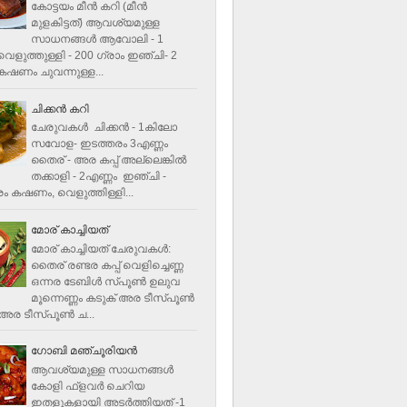
കോട്ടയം മീന്‍ കറി (മീന്‍
മുളകിട്ടത്‌) ആവശ്യമുള്ള
സാധനങ്ങള്‍ ആവോലി - 1
െളുത്തുള്ളി - 200 ഗ്രാം ഇഞ്ചി- 2
ഷണം ചുവന്നുള്ള...
ചിക്കന്‍ കറി
ചേരുവകൾ ചിക്കന്‍ - 1കിലോ
സവോള- ഇടത്തരം 3എണ്ണം
തൈര് - അര കപ്പ്‌ അല്ലെങ്കില്‍
തക്കാളി - 2എണ്ണം ഇഞ്ചി -
ം കഷണം, വെളുത്തിള്ളി...
മോര് കാച്ചിയത്
മോര് കാച്ചിയത് ചേരുവകള്‍‌:
തൈര് രണ്ടര കപ്പ് വെളിച്ചെണ്ണ
ഒന്നര ടേബിള്‍ സ്പൂണ്‍ ഉലുവ
മൂന്നെണ്ണം കടുക് അര ടീസ്പൂണ്‍
അര ടീസ്പൂണ്‍ ച...
ഗോബി മഞ്ചൂരിയന്‍
ആവശ്യമുള്ള സാധനങ്ങൾ
കോളി ഫ്ളവര്‍ ചെറിയ
ഇതളുകളായി അടര്‍ത്തിയത് -1