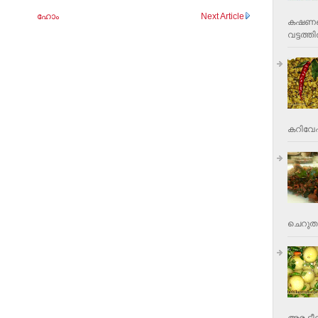
ഹോം
Next Article
കഷണങ്ങ
വട്ടത്തില
കറിവേപ്പ
ചെറുതാ