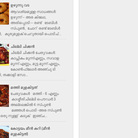
ഉഴുന്നു വട
ആവശ്യമുള്ള സാധങ്ങൾ:
ഉഴുന്ന് – അര കിലോ,
അരിപ്പൊടി – രണ്ട് ടേബിൾ
സ്പൂൺ, ചോറ് രണ്ട് ടേബിള്‍
‍, കുരുമുളക് ചെറുതായി പൊടിച്...
ചില്ലി ചിക്കൻ
ചില്ലി ചിക്കൻ ചേരുവകള്‍:
കാപ്സികം മൂന്ന്എണ്ണം, സവാള
മൂന്ന് എണ്ണം, മുട്ട മൂന്ന് എണ്ണം,
കോണ്‍ഫ്ലോര്‍ അഞ്ചു ടി
, തക്കാളി സോ...
മത്തി മുളകിട്ടത്
ചേരുവകൾ മത്തി - 6 എണ്ണം
കാശ്മീരിചില്ലി പൌഡർ 3
അല്ലെങ്കിൽ 4 സ്പൂണ്‍
മഞ്ഞൾ പൊടി -അര സ്പൂണ്‍
ഒരു നുള്ള് കടുക് ഇഞ്ച...
കോട്ടയം മീന്‍ കറി (മീന്‍
മുളകിട്ടത്‌)