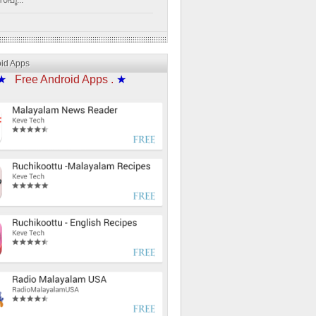
്പൂ...
oid Apps
★
Free Android Apps .
★