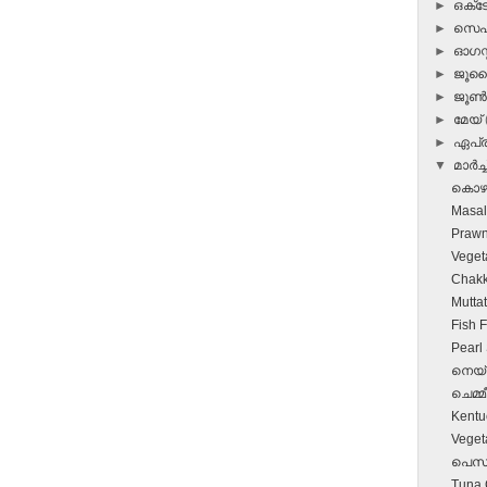
►
ഒക്
►
സെപ്
►
ഓഗസ്റ
►
ജൂ
►
ജൂ
►
മേയ്
►
ഏപ്
▼
മാർച്ച
കൊഴുക
Masal
Prawn
Veget
Chakk
Mutta
Fish F
Pearl
നെയ്മീ
ചെമ്മീന
Kentu
Veget
പെസഹ
Tuna C