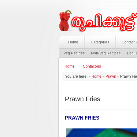
Home
Categories
Contact 
Veg Recipes
Non-Veg Recipes
Egg R
Home
Contact-us
You are here: »
Home
»
Prawn
»
Prawn Fri
Prawn Fries
PRAWN FRIES