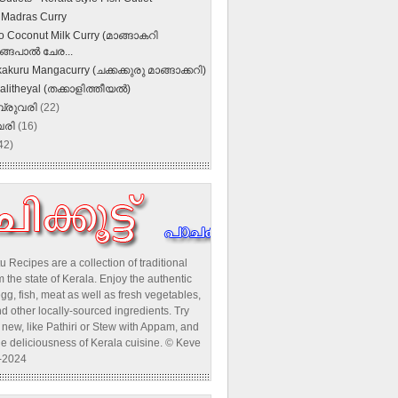
Madras Curry
 Coconut Milk Curry (മാങ്ങാകറി
്ങപാല്‍ ചേര...
akuru Mangacurry (ചക്കക്കുരു മാങ്ങാക്കറി)
alitheyal (തക്കാളിത്തീയല്‍)
്രുവരി
(22)
വരി
(16)
42)
u Recipes are a collection of traditional
 the state of Kerala. Enjoy the authentic
egg, fish, meat as well as fresh vegetables,
d other locally-sourced ingredients. Try
new, like Pathiri or Stew with Appam, and
he deliciousness of Kerala cuisine. © Keve
-2024