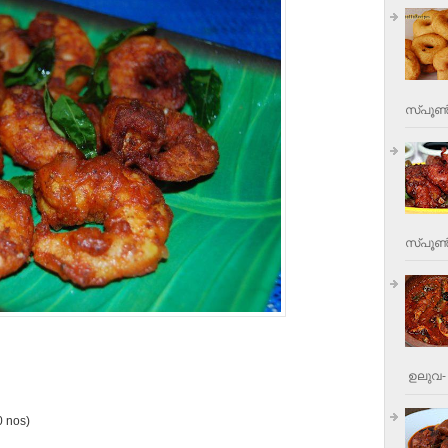
സ്പൂണ്
സ്പൂണ്‍
ഉലുവ- 
0 nos)