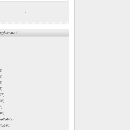
.
ര്‍ക്കൈവ്
)
)
)
)
)
3)
5)
3)
5)
07)
08)
2)
48)
സംബർ
(9)
ംബർ
(6)