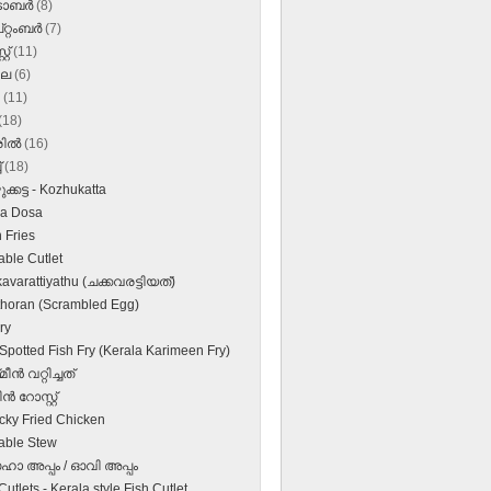
‌ടോബർ
(8)
റ്റംബർ
(7)
്റ്
(11)
ലൈ
(6)
ൺ
(11)
(18)
രിൽ
(16)
്
(18)
്കട്ട - Kozhukatta
a Dosa
 Fries
able Cutlet
avarattiyathu (ചക്കവരട്ടിയത്)
thoran (Scrambled Egg)
ry
 Spotted Fish Fry (Kerala Karimeen Fry)
ന്‍ വറ്റിച്ചത്
്‍ റോസ്റ്റ്‌
cky Fried Chicken
able Stew
ാ അപ്പം / ഓവി അപ്പം
utlets - Kerala style Fish Cutlet