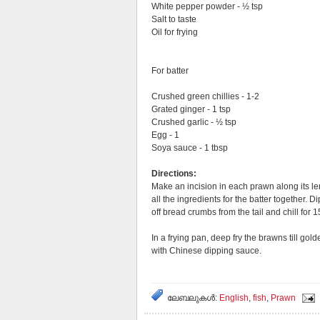
White pepper powder - ½ tsp
Salt to taste
Oil for frying
For batter
Crushed green chillies - 1-2
Grated ginger - 1 tsp
Crushed garlic - ½ tsp
Egg - 1
Soya sauce - 1 tbsp
Directions:
Make an incision in each prawn along its len
all the ingredients for the batter together.
off bread crumbs from the tail and chill for 1
In a frying pan, deep fry the brawns till g
with Chinese dipping sauce.
ലേബലുകള്‍:
English
,
fish
,
Prawn