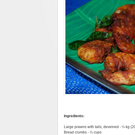
Ingredients:
Large prawns with tails, deveined - ¼ kg (2
Bread crumbs - ¼ cups