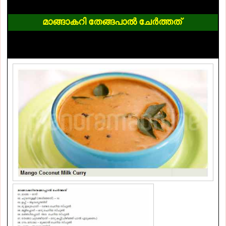
മാങ്ങാകറി തേങ്ങപാല്‍ ചേര്‍ത്തത്