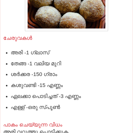
ചേരുവകള്‍
അരി -1 ഗ്ലാസ്‌
തേങ്ങ -1 വലിയ മുറി
ശര്‍ക്കര -150 ഗ്രാം
കശുവണ്ടി -15 എണ്ണം
ഏലക്കാ പൊടിച്ചത് -3 എണ്ണം
എള്ള് -ഒരു സ്പൂണ്‍
പാകം ചെയ്യുന്ന വിധം
അരി വറുത്തു പൊടിക്കുക