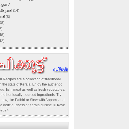
മപ്പാസ്
്രുവരി
(14)
വരി
(8)
08)
2)
48)
42)
u Recipes are a collection of traditional
 the state of Kerala. Enjoy the authentic
egg, fish, meat as well as fresh vegetables,
d other locally-sourced ingredients. Try
new, like Pathiri or Stew with Appam, and
he deliciousness of Kerala cuisine. © Keve
-2024