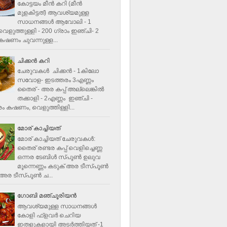
കോട്ടയം മീന്‍ കറി (മീന്‍
മുളകിട്ടത്‌) ആവശ്യമുള്ള
സാധനങ്ങള്‍ ആവോലി - 1
െളുത്തുള്ളി - 200 ഗ്രാം ഇഞ്ചി- 2
ഷണം ചുവന്നുള്ള...
ചിക്കന്‍ കറി
ചേരുവകൾ ചിക്കന്‍ - 1കിലോ
സവോള- ഇടത്തരം 3എണ്ണം
തൈര് - അര കപ്പ്‌ അല്ലെങ്കില്‍
തക്കാളി - 2എണ്ണം ഇഞ്ചി -
ം കഷണം, വെളുത്തിള്ളി...
മോര് കാച്ചിയത്
മോര് കാച്ചിയത് ചേരുവകള്‍‌:
തൈര് രണ്ടര കപ്പ് വെളിച്ചെണ്ണ
ഒന്നര ടേബിള്‍ സ്പൂണ്‍ ഉലുവ
മൂന്നെണ്ണം കടുക് അര ടീസ്പൂണ്‍
അര ടീസ്പൂണ്‍ ച...
ഗോബി മഞ്ചൂരിയന്‍
ആവശ്യമുള്ള സാധനങ്ങൾ
കോളി ഫ്ളവര്‍ ചെറിയ
ഇതളുകളായി അടര്‍ത്തിയത് -1