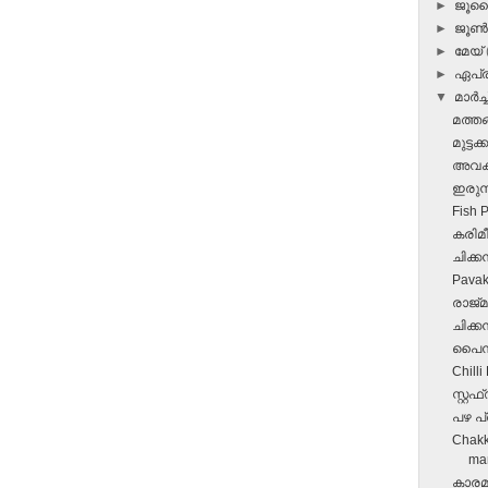
►
ജൂ
►
ജൂ
►
മേയ്
►
ഏപ്
▼
മാർച്ച
മത്തങ
മുട്ടക്
അവക
ഇരുമ്പ
Fish 
കരിമീ
ചിക്കന്
Pavakk
രാജ്‌
ചിക്കന
പൈനാപ
Chilli
സ്റ്റ
പഴ പ്
Chakk
man
കാരമല