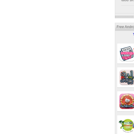
അര ടീസ
Free Andr