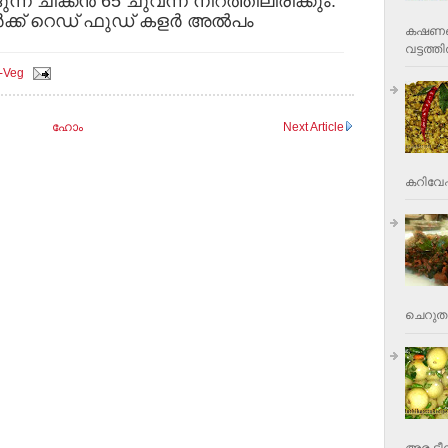
ന്ന ചിക്കന്‍ 65 ചുവന്ന നിറത്തിലിരിക്കും.
്ക് റെഡ് ഫുഡ് കളര്‍ അല്‍പം
കഷണങ്ങ
വട്ടത്തില
-Veg
ഹോം
Next Article
കറിവേപ്പ
ചെറുതാ