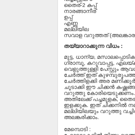
തൈര്-2 കപ്പ്
നാരങ്ങാനീര്
ഉപ്പ്
എണ്ണ
മല്ലിയില
സവാള വറുത്തത് (അലങ്കാരത
തയ്യാറാക്കുന്ന വിധം :
മുട്ട, ധാന്യ, മസാലപ്പൊടികള
ഗ്രാമ്പൂ, കറുവാപ്പട്ട, എലയ
വെളുത്തുള്ളി പേസ്റ്റും ആവശ
ചേര്‍ത്ത് ഇത് കുഴമ്പുരൂപത്ത
ചേര്‍ത്തിളക്കി അര മണിക്കൂര
ചൂടാക്കി ഈ ചിക്കന്‍ കഷ്ണങ
വറുത്തു കോരിയെടുക്കണം. മ
അതിലേക്ക് പച്ചമുളക്, തൈര് 
ഇളക്കുക. ഇത് ചിക്കനില്‍ ന
മല്ലിയിലയും വറുത്തു വച്ചിര
അലങ്കരിക്കാം.
മേമ്പൊടി :