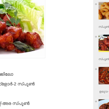
സ്പൂണ്
സ്പൂണ്‍
ക്കിലോ
ളോര്‍-2 സ്പൂണ്‍
ഉലുവ- 
്റ്-അര സ്പൂണ്‍