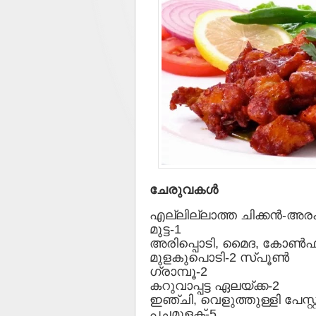
ചേരുവകള്‍
എല്ലില്ലാത്ത ചിക്കന്‍-അര
മുട്ട-1
അരിപ്പൊടി, മൈദ, കോണ്‍ഫ്‌
മുളകുപൊടി-2 സ്പൂണ്‍
ഗ്രാമ്പൂ-2
കറുവാപ്പട്ട ഏലയ്ക്ക-2
ഇഞ്ചി, വെളുത്തുള്ളി പേസ്റ
പച്ചമുളക്-5