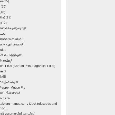
ലൈ
(25)
ൺ
(16)
(18)
രിൽ
(19)
്
(17)
്ങാ മെഴുക്കുപുരട്ടി
കക്കം
്കാഡോ സാലഡ്
ന്‍ പുളി ചമ്മന്തി
Pulao
ന്‍ പൊള്ളിച്ചത്
‍ കട്‍ലറ്റ്
ai Pitlai (Kodum Pitlai/Pagarkkai Pitlai)
മകറി
്‍ 65
്പിള്‍ പച്ചടി
 Pepper Mutton Fry
ഫ്ഡ് ഫിഷ് റോള്‍
രഥമന്‍
akkuru manga curry (Jackfruit seeds and
go...
്‍ പൈനാപ്പിള്‍ പുഡ്ഡിങ്