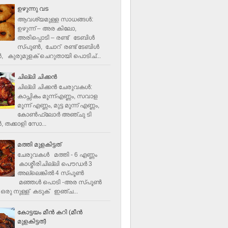
ഉഴുന്നു വട
ആവശ്യമുള്ള സാധങ്ങൾ:
ഉഴുന്ന് – അര കിലോ,
അരിപ്പൊടി – രണ്ട് ടേബിൾ
സ്പൂൺ, ചോറ് രണ്ട് ടേബിള്‍
‍, കുരുമുളക് ചെറുതായി പൊടിച്...
ചില്ലി ചിക്കൻ
ചില്ലി ചിക്കൻ ചേരുവകള്‍:
കാപ്സികം മൂന്ന്എണ്ണം, സവാള
മൂന്ന് എണ്ണം, മുട്ട മൂന്ന് എണ്ണം,
കോണ്‍ഫ്ലോര്‍ അഞ്ചു ടി
, തക്കാളി സോ...
മത്തി മുളകിട്ടത്
ചേരുവകൾ മത്തി - 6 എണ്ണം
കാശ്മീരിചില്ലി പൌഡർ 3
അല്ലെങ്കിൽ 4 സ്പൂണ്‍
മഞ്ഞൾ പൊടി -അര സ്പൂണ്‍
ഒരു നുള്ള് കടുക് ഇഞ്ച...
കോട്ടയം മീന്‍ കറി (മീന്‍
മുളകിട്ടത്‌)