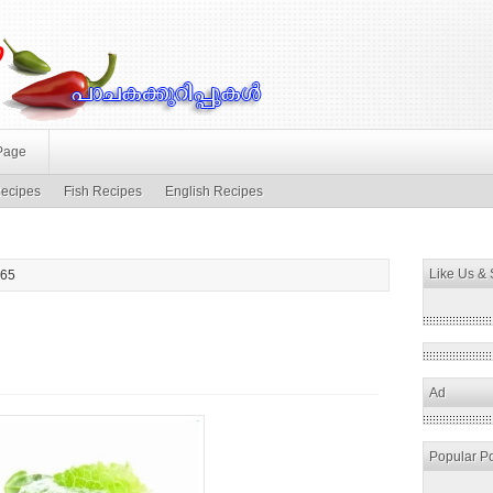
Page
ecipes
Fish Recipes
English Recipes
Like Us &
 65
Ad
Popular P