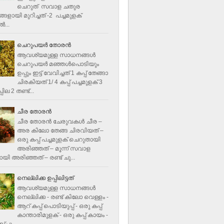
ചെറുത് സവാള ചതുര
ളായി മുറിച്ചത് -2 പച്ചമുളക്
്‍...
ചെറുപയർ തോരൻ
ആവശ്യമുള്ള സാധനങ്ങൾ
ചെറുപയർ മഞ്ഞൾപൊടിയും
ഉപ്പും ഇട്ട് വേവിച്ചത് 1 കപ്പ് തേങ്ങാ
ചിരകിയത് 1/ 4 കപ്പ് പച്ചമുളക് 3
ില 2 തണ്ട്...
ചീര തോരന്‍
ചീര തോരന്‍ ചേരുവകള്‍ ചീര –
അര കിലോ തേങ്ങ ചിരവിയത് –
ഒരു കപ്പ് പച്ചമുളക് ചെറുതായി
അരിഞ്ഞത് – മൂന്ന് സവാള
യി അരിഞ്ഞത് – രണ്ട് ചു...
നെല്ലിക്ക ഉപ്പിലിട്ടത്
ആവശ്യമുള്ള സാധനങ്ങള്‍
നെല്ലിക്ക - രണ്ട് കിലോ വെള്ളം -
ആറ് കപ്പ് പൊടിയുപ്പ് - ഒരു കപ്പ്
കാന്താരിമുളക് - ഒരു കപ്പ് കായം -