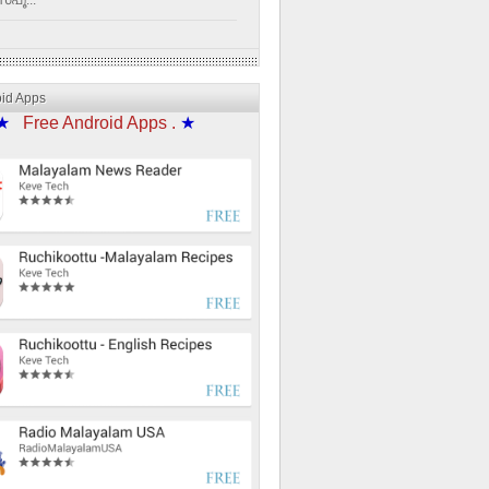
്പൂ...
oid Apps
★
Free Android Apps .
★