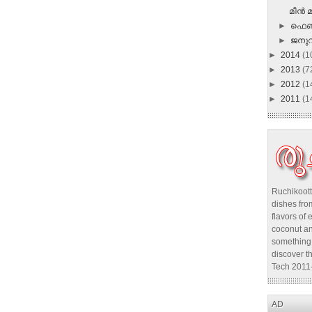
മീന്‍ 
►
ഫെബ
►
ജനു
►
2014
(1
►
2013
(7
►
2012
(1
►
2011
(1
Ruchikoott
dishes from
flavors of 
coconut an
something 
discover t
Tech 2011
AD