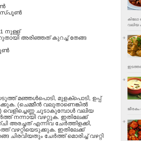
ണ്‍
ടീസ്പൂണ്‍
കിലോ വ
വലിയ ക
1 നുള്ള്
െറുതായി അരിഞ്ഞത് കുറച്ച് തേങ്ങ
ൂണ്‍
ഇടത്തര
ുത്ത് മഞ്ഞള്‍പൊടി, മുളക്‌പൊടി, ഉപ്പ്
ക്കുക. (ചെമ്മീന്‍ വലുതാണെങ്കില്‍
ജീരകം 
) വെളിച്ചെണ്ണ ചൂടാകുമ്പോള്‍ വലിയ
്‍ത്ത് നന്നായി വഴറ്റുക. ഇതിലേക്ക്
ി അരച്ചത് എന്നിവ ചേര്‍ത്തിളക്കി,
‍ത്ത് വഴറ്റിയെടുക്കുക. ഇതിലേക്ക്
 ചിരവിയതും ചേര്‍ത്ത് മൊരിച്ച് വഴറ്റി