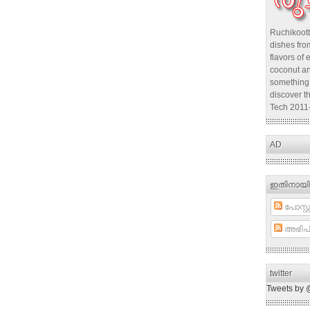
Ruchikoott
dishes from
flavors of 
coconut an
something 
discover t
Tech 2011
AD
ഇതിനായി
പോസ്റ്റ
അഭിപ്
twitter
Tweets by 