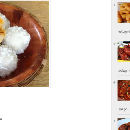
സ്പൂണ്
സ്പൂണ്‍
ഉലുവ- 
ാം