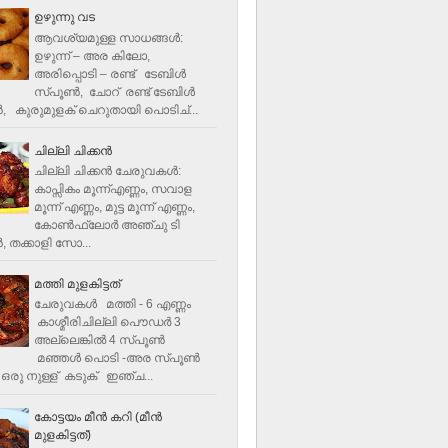
ഉഴുന്നു വട
ആവശ്യമുള്ള സാധങ്ങൾ:
ഉഴുന്ന് – അര കിലോ,
അരിപ്പൊടി – രണ്ട് ടേബിൾ
സ്പൂൺ, ചോറ് രണ്ട് ടേബിള്‍
‍, കുരുമുളക് ചെറുതായി പൊടിച്...
ചില്ലി ചിക്കൻ
ചില്ലി ചിക്കൻ ചേരുവകള്‍:
കാപ്സികം മൂന്ന്എണ്ണം, സവാള
മൂന്ന് എണ്ണം, മുട്ട മൂന്ന് എണ്ണം,
കോണ്‍ഫ്ലോര്‍ അഞ്ചു ടി
, തക്കാളി സോ...
മത്തി മുളകിട്ടത്
ചേരുവകൾ മത്തി - 6 എണ്ണം
കാശ്മീരിചില്ലി പൌഡർ 3
അല്ലെങ്കിൽ 4 സ്പൂണ്‍
മഞ്ഞൾ പൊടി -അര സ്പൂണ്‍
ഒരു നുള്ള് കടുക് ഇഞ്ച...
കോട്ടയം മീന്‍ കറി (മീന്‍
മുളകിട്ടത്‌)