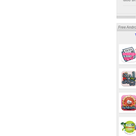
അര ടീസ
Free Andr