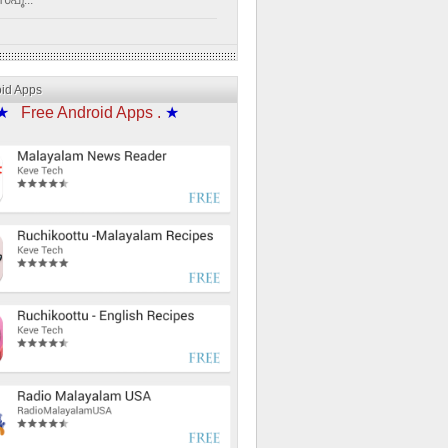
്പൂ...
oid Apps
★
Free Android Apps .
★