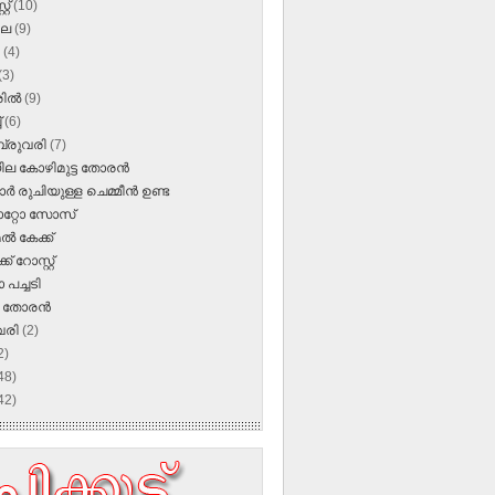
്റ്
(10)
ലൈ
(9)
ൺ
(4)
(3)
രിൽ
(9)
്
(6)
്രുവരി
(7)
ല കോഴിമുട്ട തോരന്‍
്‍ രുചിയുള്ള ചെമ്മീന്‍ ഉണ്ട
റ്റോ സോസ്
്‍ കേക്ക്
്‌ റോസ്റ്റ്‌
 പച്ചടി
 തോരന്‍
വരി
(2)
2)
48)
42)