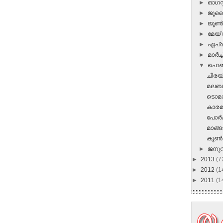
►
ഓഗസ്റ
►
ജൂ
►
ജൂ
►
മേയ്
►
ഏപ്
►
മാർച്ച
▼
ഫെബ
ചീരയി
മലബാര
ടൊമാ
കാരമല
പോര്‍ക്ക
മാങ്ങാ
കൂണ്‍
►
ജനു
►
2013
(7
►
2012
(1
►
2011
(1