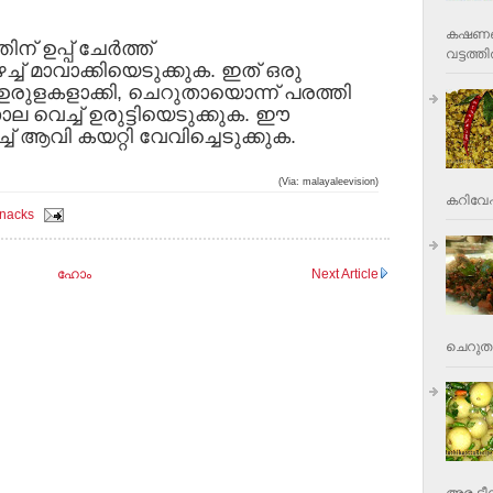
കഷണങ്ങ
 ഉപ്പ് ചേര്‍ത്ത്
വട്ടത്തില
്ച് മാവാക്കിയെടുക്കുക. ഇത് ഒരു
 ഉരുളകളാക്കി, ചെറുതായൊന്ന് പരത്തി
സാല വെച്ച് ഉരുട്ടിയെടുക്കുക. ഈ
ച്ച് ആവി കയറ്റി വേവിച്ചെടുക്കുക.
(Via: malayaleevision)
കറിവേപ്പ
nacks
ഹോം
Next Article
ചെറുതാ