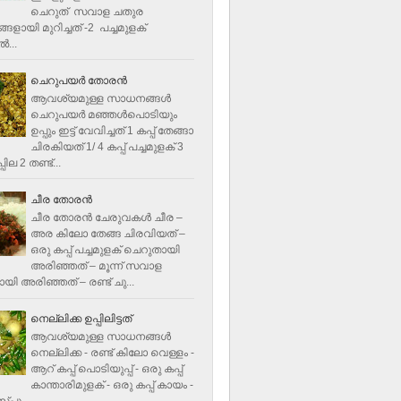
ചെറുത് സവാള ചതുര
ളായി മുറിച്ചത് -2 പച്ചമുളക്
്‍...
ചെറുപയർ തോരൻ
ആവശ്യമുള്ള സാധനങ്ങൾ
ചെറുപയർ മഞ്ഞൾപൊടിയും
ഉപ്പും ഇട്ട് വേവിച്ചത് 1 കപ്പ് തേങ്ങാ
ചിരകിയത് 1/ 4 കപ്പ് പച്ചമുളക് 3
ില 2 തണ്ട്...
ചീര തോരന്‍
ചീര തോരന്‍ ചേരുവകള്‍ ചീര –
അര കിലോ തേങ്ങ ചിരവിയത് –
ഒരു കപ്പ് പച്ചമുളക് ചെറുതായി
അരിഞ്ഞത് – മൂന്ന് സവാള
യി അരിഞ്ഞത് – രണ്ട് ചു...
നെല്ലിക്ക ഉപ്പിലിട്ടത്
ആവശ്യമുള്ള സാധനങ്ങള്‍
നെല്ലിക്ക - രണ്ട് കിലോ വെള്ളം -
ആറ് കപ്പ് പൊടിയുപ്പ് - ഒരു കപ്പ്
കാന്താരിമുളക് - ഒരു കപ്പ് കായം -