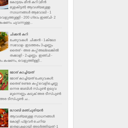
കോട്ടയം മീന്‍ കറി (മീന്‍
മുളകിട്ടത്‌) ആവശ്യമുള്ള
സാധനങ്ങള്‍ ആവോലി - 1
െളുത്തുള്ളി - 200 ഗ്രാം ഇഞ്ചി- 2
ഷണം ചുവന്നുള്ള...
ചിക്കന്‍ കറി
ചേരുവകൾ ചിക്കന്‍ - 1കിലോ
സവോള- ഇടത്തരം 3എണ്ണം
തൈര് - അര കപ്പ്‌ അല്ലെങ്കില്‍
തക്കാളി - 2എണ്ണം ഇഞ്ചി -
ം കഷണം, വെളുത്തിള്ളി...
മോര് കാച്ചിയത്
മോര് കാച്ചിയത് ചേരുവകള്‍‌:
തൈര് രണ്ടര കപ്പ് വെളിച്ചെണ്ണ
ഒന്നര ടേബിള്‍ സ്പൂണ്‍ ഉലുവ
മൂന്നെണ്ണം കടുക് അര ടീസ്പൂണ്‍
അര ടീസ്പൂണ്‍ ച...
ഗോബി മഞ്ചൂരിയന്‍
ആവശ്യമുള്ള സാധനങ്ങൾ
കോളി ഫ്ളവര്‍ ചെറിയ
ഇതളുകളായി അടര്‍ത്തിയത് -1