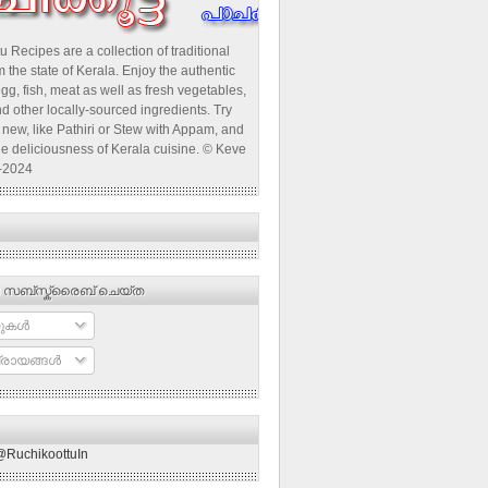
u Recipes are a collection of traditional
 the state of Kerala. Enjoy the authentic
egg, fish, meat as well as fresh vegetables,
d other locally-sourced ingredients. Try
new, like Pathiri or Stew with Appam, and
he deliciousness of Kerala cuisine. © Keve
-2024
 സബ്‌സ്ക്രൈബ് ചെയ്ത
ുകള്‍
രായങ്ങള്‍
@RuchikoottuIn