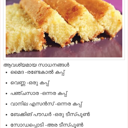
ആവശ്യമായ സാധനങ്ങള്‍
മൈദ -രണ്ടേകാല്‍ കപ്പ്
വെണ്ണ -ഒരു കപ്പ്
പഞ്ചസാര -ഒന്നര കപ്പ്
വാനില എസന്‍സ് -ഒന്നര കപ്പ്
ബേക്കിങ് പൗഡര്‍ -ഒരു ടീസ്പൂണ്‍
സോഡപ്പൊടി -അര ടീസ്പൂണ്‍