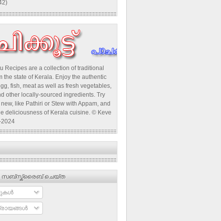
42)
u Recipes are a collection of traditional
 the state of Kerala. Enjoy the authentic
egg, fish, meat as well as fresh vegetables,
d other locally-sourced ingredients. Try
new, like Pathiri or Stew with Appam, and
he deliciousness of Kerala cuisine. © Keve
-2024
 സബ്‌സ്ക്രൈബ് ചെയ്ത
ുകള്‍
രായങ്ങള്‍