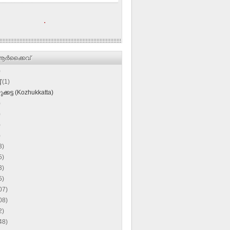
.
ര്‍ക്കൈവ്
)
്
(1)
്കട്ട (Kozhukkatta)
)
)
)
)
3)
5)
3)
5)
07)
08)
2)
48)