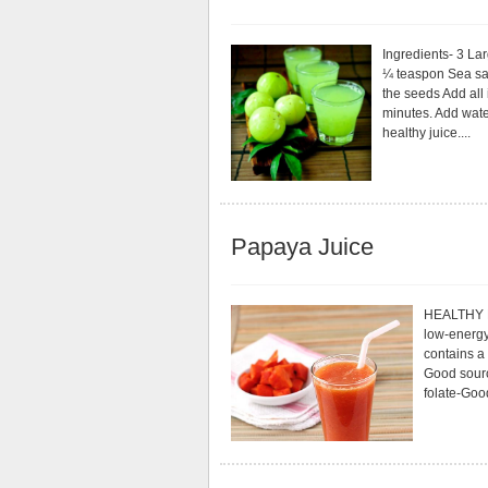
Ingredients- 3 La
¼ teaspon Sea sal
the seeds Add all 
minutes. Add wate
healthy juice....
Papaya Juice
HEALTHY R
low-energy
contains a 
Good sourc
folate-Good