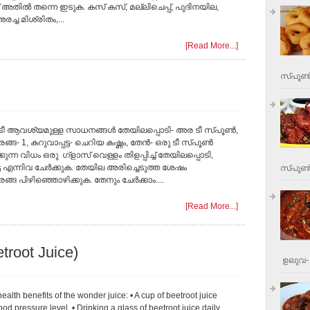
 അതില്‍ തന്നെ ഇടുക. കസ് കസ്, മല്ലിചെപ്പ്, പുദിനയില,
രച്ച മിശ്രിതം,...
[Read More...]
സ്പൂണ്
 ആവശ്യമുള്ള സാധനങ്ങള്‍ തേയിലപ്പൊടി- അര ടീ സ്പൂണ്‍,
്ങ- 1, കറുവാപ്പട്ട- ചെറിയ കഷ്ണം, തേന്‍- ഒരു ടീ സ്പൂണ്‍
ുന്ന വിധം ഒരു ഗ്ളാസ് വെള്ളം തിളപ്പിച്ച് തേയിലപ്പൊടി,
്ട എന്നിവ ചേര്‍ക്കുക. തേയില അരിച്ചെടുത്ത ശേഷം
സ്പൂണ്‍
്ങ പിഴിഞ്ഞൊഴിക്കുക. തേനും ചേര്‍ക്കാം....
[Read More...]
troot Juice)
ഉലുവ- 
ealth benefits of the wonder juice: • A cup of beetroot juice
od pressure level. • Drinking a glass of beetroot juice daily