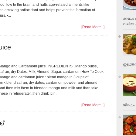
ood flow to the brain and halts age-related ailments like
s an amazing antioxidant and helps prevent the formation of
s. •...
കിലോ വ
വലിയ ക
[Read More...]
uice
ഇടത്തര
Mango and Cardamom juice INGREDIENTS : Mango pulse,
zafran, dry Dates, Milk, Almond, Sugar. cardamom How To Cook
mango and cardamon juice : blend mango in 3 cups of
milk.blend zafran, dry dates, cardamom powder and almond
and then mix them in blended mango and milk.and than take
these in refrigerater..then drink it in...
ജീരകം 
[Read More...]
്‌