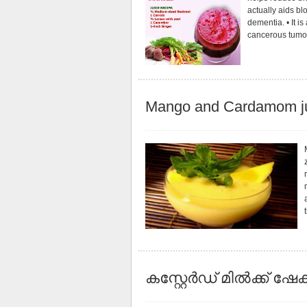
actually aids bl
dementia. • It i
cancerous tumour
Mango and Cardamom j
കസ്റ്റേർഡ് മിൽക്ക്‌ ഷേക്ക