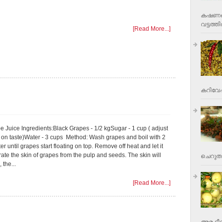
കഷണങ്ങ
വട്ടത്തില
[Read More...]
കറിവേപ്പ
e Juice Ingredients:Black Grapes - 1/2 kgSugar - 1 cup ( adjust
on taste)Water - 3 cups Method: Wash grapes and boil with 2
er until grapes start floating on top. Remove off heat and let it
ate the skin of grapes from the pulp and seeds. The skin will
ചെറുതാ
 the...
[Read More...]