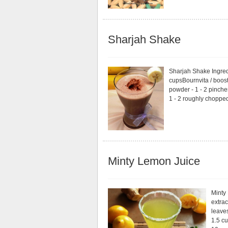
Sharjah Shake
Sharjah Shake Ingredi
cupsBournvita / boost
powder - 1 - 2 pinch
1 - 2 roughly chopped
Minty Lemon Juice
Minty
extrac
leaves
1.5 cu