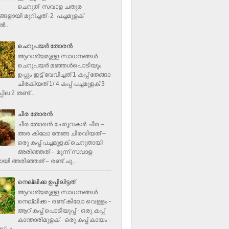
ചെറുത് സവാള ചതുര
ളായി മുറിച്ചത് -2 പച്ചമുളക്
്‍...
ചെറുപയർ തോരൻ
ആവശ്യമുള്ള സാധനങ്ങൾ
ചെറുപയർ മഞ്ഞൾപൊടിയും
ഉപ്പും ഇട്ട് വേവിച്ചത് 1 കപ്പ് തേങ്ങാ
ചിരകിയത് 1/ 4 കപ്പ് പച്ചമുളക് 3
ില 2 തണ്ട്...
ചീര തോരന്‍
ചീര തോരന്‍ ചേരുവകള്‍ ചീര –
അര കിലോ തേങ്ങ ചിരവിയത് –
ഒരു കപ്പ് പച്ചമുളക് ചെറുതായി
അരിഞ്ഞത് – മൂന്ന് സവാള
യി അരിഞ്ഞത് – രണ്ട് ചു...
നെല്ലിക്ക ഉപ്പിലിട്ടത്
ആവശ്യമുള്ള സാധനങ്ങള്‍
നെല്ലിക്ക - രണ്ട് കിലോ വെള്ളം -
ആറ് കപ്പ് പൊടിയുപ്പ് - ഒരു കപ്പ്
കാന്താരിമുളക് - ഒരു കപ്പ് കായം -