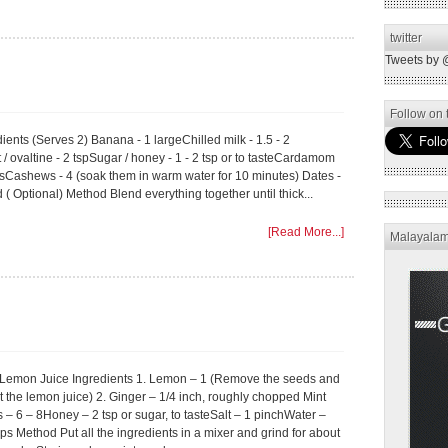
twitter
Tweets by 
Follow on t
ents (Serves 2) Banana - 1 largeChilled milk - 1.5 - 2
 / ovaltine - 2 tspSugar / honey - 1 - 2 tsp or to tasteCardamom
esCashews - 4 (soak them in warm water for 10 minutes) Dates -
 ( Optional) Method Blend everything together until thick...
[Read More...]
Malayala
 Lemon Juice Ingredients 1. Lemon – 1 (Remove the seeds and
t the lemon juice) 2. Ginger – 1/4 inch, roughly chopped Mint
 – 6 – 8Honey – 2 tsp or sugar, to tasteSalt – 1 pinchWater –
ps Method Put all the ingredients in a mixer and grind for about