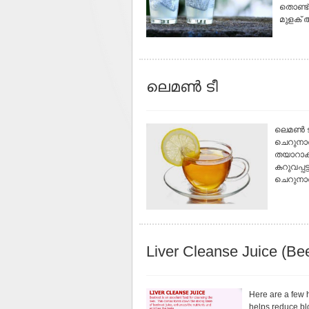
തൊണ്ട്
മുളക് അ
ലെമൺ ടീ
ലെമൺ ടീ
ചെറുനാരങ
തയാറാക്ക
കറുവപ്പട
ചെറുനാരങ
Liver Cleanse Juice (Bee
Here are a few h
helps reduce blo