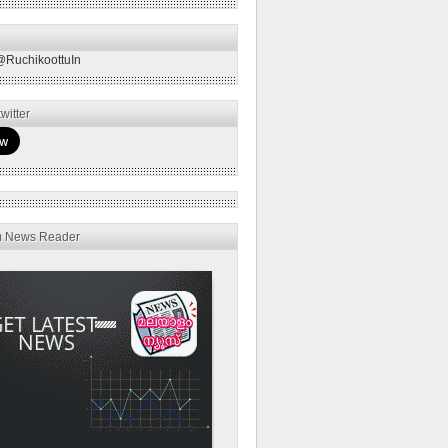
@RuchikoottuIn
witter
m News Reader