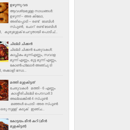
ഉഴുന്നു വട
ആവശ്യമുള്ള സാധങ്ങൾ:
ഉഴുന്ന് – അര കിലോ,
അരിപ്പൊടി – രണ്ട് ടേബിൾ
സ്പൂൺ, ചോറ് രണ്ട് ടേബിള്‍
‍, കുരുമുളക് ചെറുതായി പൊടിച്...
ചില്ലി ചിക്കൻ
ചില്ലി ചിക്കൻ ചേരുവകള്‍:
കാപ്സികം മൂന്ന്എണ്ണം, സവാള
മൂന്ന് എണ്ണം, മുട്ട മൂന്ന് എണ്ണം,
കോണ്‍ഫ്ലോര്‍ അഞ്ചു ടി
, തക്കാളി സോ...
മത്തി മുളകിട്ടത്
ചേരുവകൾ മത്തി - 6 എണ്ണം
കാശ്മീരിചില്ലി പൌഡർ 3
അല്ലെങ്കിൽ 4 സ്പൂണ്‍
മഞ്ഞൾ പൊടി -അര സ്പൂണ്‍
ഒരു നുള്ള് കടുക് ഇഞ്ച...
കോട്ടയം മീന്‍ കറി (മീന്‍
മുളകിട്ടത്‌)