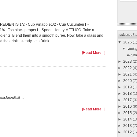
EDIENTS 1/2 - Cup Pinapple1/2 - Cup Cucumber1 -
r1/4 - Tsp black pepper1 - Spoon Honey METHOD: Take a
ബ്ലോഗ് ആ
edients. Blend them into a smooth puree. Now, take a glass and
 the drink is ready.Lets Drink...
▼
2026
(1
▼
മാർച്ച
[Read More...]
കൊഴുക
►
2023
(2
►
2022
(4
►
2021
(4
►
2020
(7
►
2019
(1
►
2018
(1
കോക്ക്ടെയിൽ ...
►
2017
(3
►
2016
(9
[Read More...]
►
2015
(2
►
2014
(1
►
2013
(7
►
2012
(1