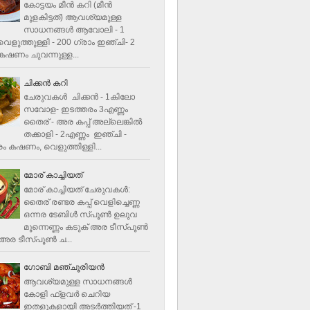
കോട്ടയം മീന്‍ കറി (മീന്‍
മുളകിട്ടത്‌) ആവശ്യമുള്ള
സാധനങ്ങള്‍ ആവോലി - 1
െളുത്തുള്ളി - 200 ഗ്രാം ഇഞ്ചി- 2
ഷണം ചുവന്നുള്ള...
ചിക്കന്‍ കറി
ചേരുവകൾ ചിക്കന്‍ - 1കിലോ
സവോള- ഇടത്തരം 3എണ്ണം
തൈര് - അര കപ്പ്‌ അല്ലെങ്കില്‍
തക്കാളി - 2എണ്ണം ഇഞ്ചി -
ം കഷണം, വെളുത്തിള്ളി...
മോര് കാച്ചിയത്
മോര് കാച്ചിയത് ചേരുവകള്‍‌:
തൈര് രണ്ടര കപ്പ് വെളിച്ചെണ്ണ
ഒന്നര ടേബിള്‍ സ്പൂണ്‍ ഉലുവ
മൂന്നെണ്ണം കടുക് അര ടീസ്പൂണ്‍
അര ടീസ്പൂണ്‍ ച...
ഗോബി മഞ്ചൂരിയന്‍
ആവശ്യമുള്ള സാധനങ്ങൾ
കോളി ഫ്ളവര്‍ ചെറിയ
ഇതളുകളായി അടര്‍ത്തിയത് -1