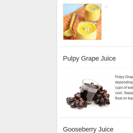
...
Pulpy Grape Juice
Pulpy Grap
depending 
cups of wat
cool. Separ
float on top,
Gooseberry Juice