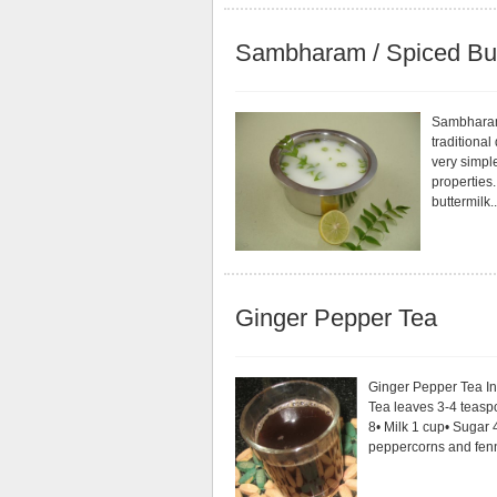
Sambharam / Spiced But
Sambharam 
traditional
very simple
properties.
buttermilk..
Ginger Pepper Tea
Ginger Pepper Tea In
Tea leaves 3-4 teasp
8• Milk 1 cup• Sugar
peppercorns and fenne