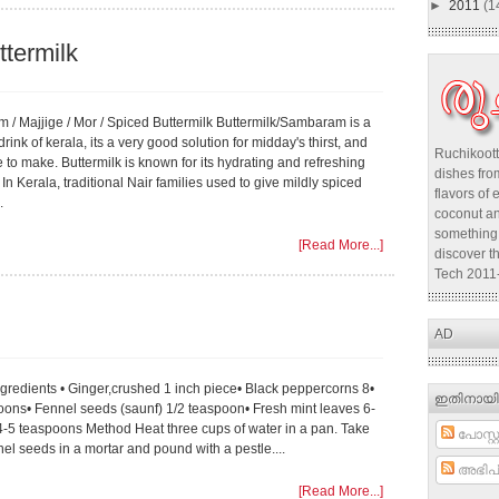
►
2011
(1
termilk
/ Majjige / Mor / Spiced Buttermilk Buttermilk/Sambaram is a
 drink of kerala, its a very good solution for midday's thirst, and
Ruchikoott
 to make. Buttermilk is known for its hydrating and refreshing
dishes from
 In Kerala, traditional Nair families used to give mildly spiced
flavors of 
.
coconut an
something 
[Read More...]
discover t
Tech 2011
AD
gredients • Ginger,crushed 1 inch piece• Black peppercorns 8•
ഇതിനായി
oons• Fennel seeds (saunf) 1/2 teaspoon• Fresh mint leaves 6-
 4-5 teaspoons Method Heat three cups of water in a pan. Take
പോസ്റ്റ
l seeds in a mortar and pound with a pestle....
അഭിപ്
[Read More...]