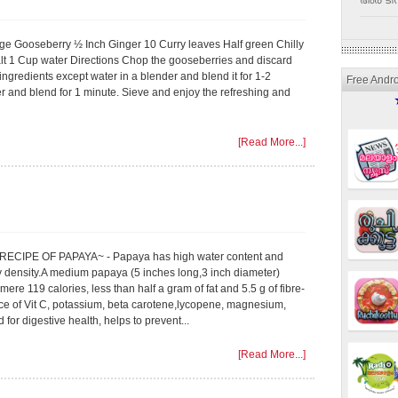
അര ടീസ
rge Gooseberry ½ Inch Ginger 10 Curry leaves Half green Chilly
t 1 Cup water Directions Chop the gooseberries and discard
ingredients except water in a blender and blend it for 1-2
Free Andr
r and blend for 1 minute. Sieve and enjoy the refreshing and
[Read More...]
ECIPE OF PAPAYA~ - Papaya has high water content and
 density.A medium papaya (5 inches long,3 inch diameter)
mere 119 calories, less than half a gram of fat and 5.5 g of fibre-
e of Vit C, potassium, beta carotene,lycopene, magnesium,
 for digestive health, helps to prevent...
[Read More...]