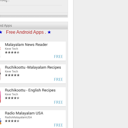
്പൂ...
oid Apps
★
Free Android Apps .
★